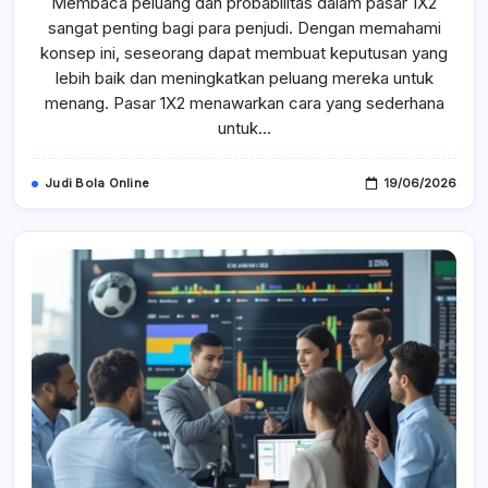
Membaca peluang dan probabilitas dalam pasar 1X2
Peluang
Dan
sangat penting bagi para penjudi. Dengan memahami
Probabilitas
Pada
konsep ini, seseorang dapat membuat keputusan yang
Pasar
1X2
lebih baik dan meningkatkan peluang mereka untuk
Untuk
menang. Pasar 1X2 menawarkan cara yang sederhana
Pemain
Cerdas
untuk…
Judi Bola Online
19/06/2026