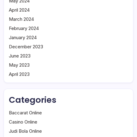
May 2024
April 2024
March 2024
February 2024
January 2024
December 2023
June 2023
May 2023
April 2023
Categories
Baccarat Online
Casino Online
Judi Bola Online