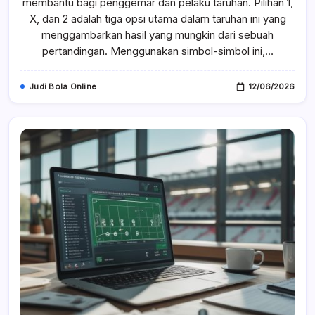
membantu bagi penggemar dan pelaku taruhan. Pilihan 1,
X,
Dan
X, dan 2 adalah tiga opsi utama dalam taruhan ini yang
2
Dalam
menggambarkan hasil yang mungkin dari sebuah
Pasar
pertandingan. Menggunakan simbol-simbol ini,…
Sepak
Bola:
Panduan
Untuk
Judi Bola Online
12/06/2026
Taruhan
Yang
Bijak