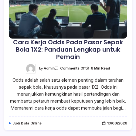
Cara Kerja Odds Pada Pasar Sepak
Bola 1X2: Panduan Lengkap untuk
Pemain
On
By
Admin
6 Min Read
Comments Off
Cara
Kerja
Odds adalah salah satu elemen penting dalam taruhan
Odds
Pada
sepak bola, khususnya pada pasar 1X2. Odds ini
Pasar
Sepak
menunjukkan kemungkinan hasil pertandingan dan
Bola
1X2:
membantu petaruh membuat keputusan yang lebih baik.
Panduan
Memahami cara kerja odds dapat membuka jalan bagi…
Lengkap
Untuk
Pemain
Judi Bola Online
13/06/2026