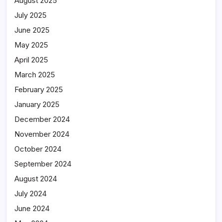
August 2025
July 2025
June 2025
May 2025
April 2025
March 2025
February 2025
January 2025
December 2024
November 2024
October 2024
September 2024
August 2024
July 2024
June 2024