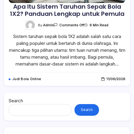
Apa Itu Sistem Taruhan Sepak Bola
1X2? Panduan Lengkap untuk Pemula
On
By
Admin
6 Min Read
Comments Off
Apa
Itu
Sistem taruhan sepak bola 1X2 adalah salah satu cara
Sistem
Taruhan
paling populer untuk bertaruh di dunia olahraga. Ini
Sepak
Bola
mencakup tiga pilihan utama: tim tuan rumah menang, tim
1X2?
Panduan
tamu menang, atau hasil imbang. Bagi pemula,
Lengkap
memahami dasar-dasar sistem ini adalah langkah…
Untuk
Pemula
Judi Bola Online
11/06/2026
Search
Search