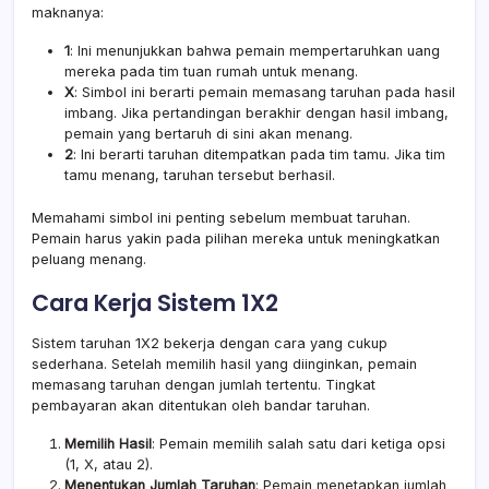
maknanya:
1
: Ini menunjukkan bahwa pemain mempertaruhkan uang
mereka pada tim tuan rumah untuk menang.
X
: Simbol ini berarti pemain memasang taruhan pada hasil
imbang. Jika pertandingan berakhir dengan hasil imbang,
pemain yang bertaruh di sini akan menang.
2
: Ini berarti taruhan ditempatkan pada tim tamu. Jika tim
tamu menang, taruhan tersebut berhasil.
Memahami simbol ini penting sebelum membuat taruhan.
Pemain harus yakin pada pilihan mereka untuk meningkatkan
peluang menang.
Cara Kerja Sistem 1X2
Sistem taruhan 1X2 bekerja dengan cara yang cukup
sederhana. Setelah memilih hasil yang diinginkan, pemain
memasang taruhan dengan jumlah tertentu. Tingkat
pembayaran akan ditentukan oleh bandar taruhan.
Memilih Hasil
: Pemain memilih salah satu dari ketiga opsi
(1, X, atau 2).
Menentukan Jumlah Taruhan
: Pemain menetapkan jumlah