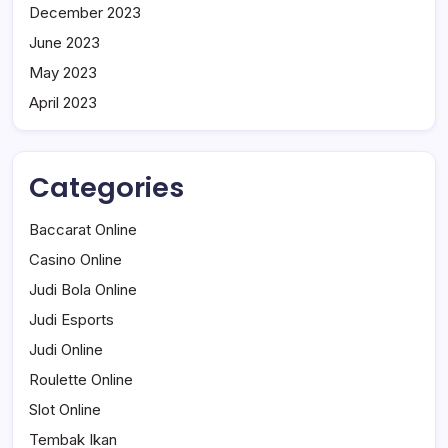
December 2023
June 2023
May 2023
April 2023
Categories
Baccarat Online
Casino Online
Judi Bola Online
Judi Esports
Judi Online
Roulette Online
Slot Online
Tembak Ikan