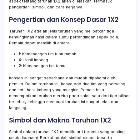
aspek tentang taruhan 1X2 akan dijelaskan, termasuk
pengertian, simbol, dan cara kerjanya.
Pengertian dan Konsep Dasar 1X2
Taruhan 1X2 adalah jenis taruhan yang melibatkan tiga
kemungkinan hasil dalam suatu pertandingan sepak bola.
Pemain dapat memilih di antara:
1
: Kemenangan tim tuan rumah
X
: Hasil imbang
2
: Kemenangan tim tamu
Konsep ini sangat sederhana dan mudah dipahami oleh
pemula. Dalam taruhan ini, hanya ada dua tim yang bersaing
dan satu hasil imbang yang mungkin. Pemain bisa
menempatkan taruhan mereka pada salah satu dari tiga pilihan
tersebut, sehingga membuat taruhan ini sangat jelas dan
langsung.
Simbol dan Makna Taruhan 1X2
Simbol dalam taruhan 1X2 memiliki arti tertentu yang penting
untuk dipahami. Berikut adalah simbol-simbol beserta