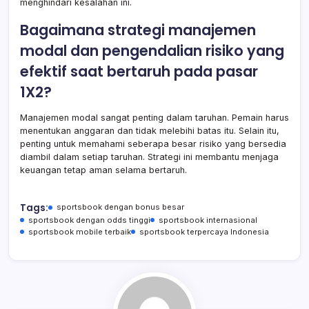
menghindari kesalahan ini.
Bagaimana strategi manajemen
modal dan pengendalian risiko yang
efektif saat bertaruh pada pasar
1X2?
Manajemen modal sangat penting dalam taruhan. Pemain harus
menentukan anggaran dan tidak melebihi batas itu. Selain itu,
penting untuk memahami seberapa besar risiko yang bersedia
diambil dalam setiap taruhan. Strategi ini membantu menjaga
keuangan tetap aman selama bertaruh.
Tags:
sportsbook dengan bonus besar
sportsbook dengan odds tinggi
sportsbook internasional
sportsbook mobile terbaik
sportsbook terpercaya Indonesia