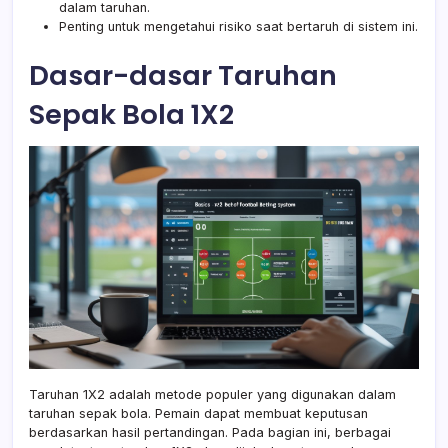
dalam taruhan.
Penting untuk mengetahui risiko saat bertaruh di sistem ini.
Dasar-dasar Taruhan
Sepak Bola 1X2
Taruhan 1X2 adalah metode populer yang digunakan dalam
taruhan sepak bola. Pemain dapat membuat keputusan
berdasarkan hasil pertandingan. Pada bagian ini, berbagai