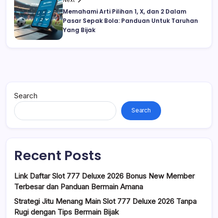
Next
Memahami Arti Pilihan 1, X, dan 2 Dalam
Pasar Sepak Bola: Panduan Untuk Taruhan
Yang Bijak
Search
Search
Recent Posts
Link Daftar Slot 777 Deluxe 2026 Bonus New Member
Terbesar dan Panduan Bermain Amana
Strategi Jitu Menang Main Slot 777 Deluxe 2026 Tanpa
Rugi dengan Tips Bermain Bijak