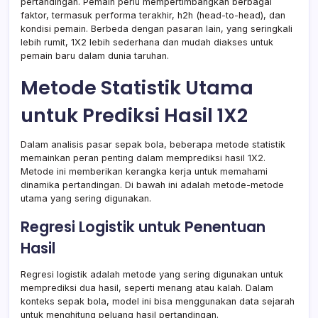
pertandingan. Pemain perlu mempertimbangkan berbagai
faktor, termasuk performa terakhir, h2h (head-to-head), dan
kondisi pemain. Berbeda dengan pasaran lain, yang seringkali
lebih rumit, 1X2 lebih sederhana dan mudah diakses untuk
pemain baru dalam dunia taruhan.
Metode Statistik Utama
untuk Prediksi Hasil 1X2
Dalam analisis pasar sepak bola, beberapa metode statistik
memainkan peran penting dalam memprediksi hasil 1X2.
Metode ini memberikan kerangka kerja untuk memahami
dinamika pertandingan. Di bawah ini adalah metode-metode
utama yang sering digunakan.
Regresi Logistik untuk Penentuan
Hasil
Regresi logistik adalah metode yang sering digunakan untuk
memprediksi dua hasil, seperti menang atau kalah. Dalam
konteks sepak bola, model ini bisa menggunakan data sejarah
untuk menghitung peluang hasil pertandingan.