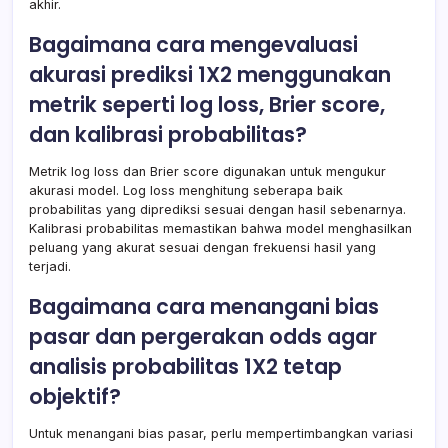
akhir.
Bagaimana cara mengevaluasi
akurasi prediksi 1X2 menggunakan
metrik seperti log loss, Brier score,
dan kalibrasi probabilitas?
Metrik log loss dan Brier score digunakan untuk mengukur
akurasi model. Log loss menghitung seberapa baik
probabilitas yang diprediksi sesuai dengan hasil sebenarnya.
Kalibrasi probabilitas memastikan bahwa model menghasilkan
peluang yang akurat sesuai dengan frekuensi hasil yang
terjadi.
Bagaimana cara menangani bias
pasar dan pergerakan odds agar
analisis probabilitas 1X2 tetap
objektif?
Untuk menangani bias pasar, perlu mempertimbangkan variasi