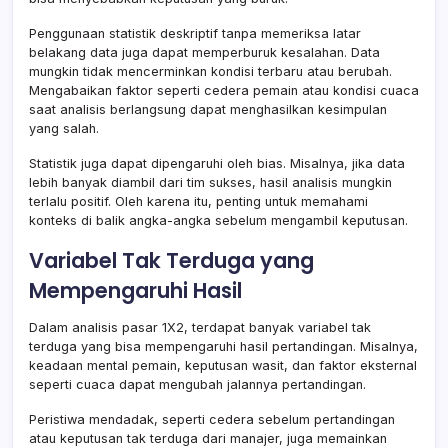
Penggunaan statistik deskriptif tanpa memeriksa latar
belakang data juga dapat memperburuk kesalahan. Data
mungkin tidak mencerminkan kondisi terbaru atau berubah.
Mengabaikan faktor seperti cedera pemain atau kondisi cuaca
saat analisis berlangsung dapat menghasilkan kesimpulan
yang salah.
Statistik juga dapat dipengaruhi oleh bias. Misalnya, jika data
lebih banyak diambil dari tim sukses, hasil analisis mungkin
terlalu positif. Oleh karena itu, penting untuk memahami
konteks di balik angka-angka sebelum mengambil keputusan.
Variabel Tak Terduga yang
Mempengaruhi Hasil
Dalam analisis pasar 1X2, terdapat banyak variabel tak
terduga yang bisa mempengaruhi hasil pertandingan. Misalnya,
keadaan mental pemain, keputusan wasit, dan faktor eksternal
seperti cuaca dapat mengubah jalannya pertandingan.
Peristiwa mendadak, seperti cedera sebelum pertandingan
atau keputusan tak terduga dari manajer, juga memainkan