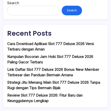
Search
Search
Recent Posts
Cara Download Aplikasi Slot 777 Deluxe 2026 Versi
Terbaru dengan Aman
Kumpulan Bocoran Jam Hoki Slot 777 Deluxe 2026
Paling Gacor Terbaru
Link Daftar Slot 777 Deluxe 2026 Bonus New Member
Terbesar dan Panduan Bermain Amana
Strategi Jitu Menang Main Slot 777 Deluxe 2026 Tanpa
Rugi dengan Tips Bermain Bijak
Review Slot 777 Deluxe 2026: Fitur Baru dan
Keunggulannya Lengkap