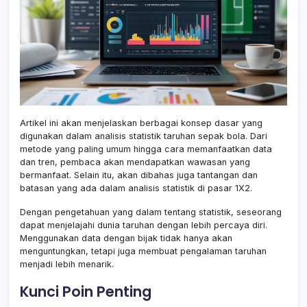
Artikel ini akan menjelaskan berbagai konsep dasar yang
digunakan dalam analisis statistik taruhan sepak bola. Dari
metode yang paling umum hingga cara memanfaatkan data
dan tren, pembaca akan mendapatkan wawasan yang
bermanfaat. Selain itu, akan dibahas juga tantangan dan
batasan yang ada dalam analisis statistik di pasar 1X2.
Dengan pengetahuan yang dalam tentang statistik, seseorang
dapat menjelajahi dunia taruhan dengan lebih percaya diri.
Menggunakan data dengan bijak tidak hanya akan
menguntungkan, tetapi juga membuat pengalaman taruhan
menjadi lebih menarik.
Kunci Poin Penting