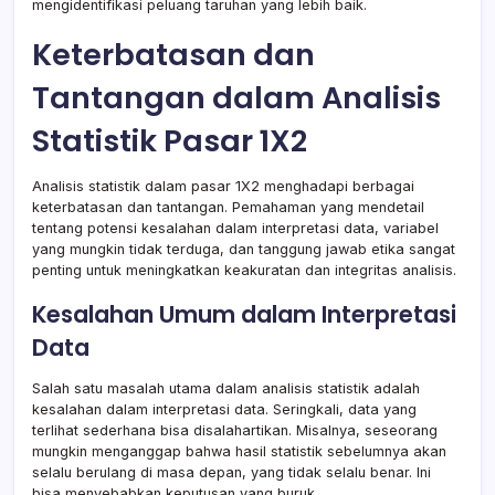
mengidentifikasi peluang taruhan yang lebih baik.
Keterbatasan dan
Tantangan dalam Analisis
Statistik Pasar 1X2
Analisis statistik dalam pasar 1X2 menghadapi berbagai
keterbatasan dan tantangan. Pemahaman yang mendetail
tentang potensi kesalahan dalam interpretasi data, variabel
yang mungkin tidak terduga, dan tanggung jawab etika sangat
penting untuk meningkatkan keakuratan dan integritas analisis.
Kesalahan Umum dalam Interpretasi
Data
Salah satu masalah utama dalam analisis statistik adalah
kesalahan dalam interpretasi data. Seringkali, data yang
terlihat sederhana bisa disalahartikan. Misalnya, seseorang
mungkin menganggap bahwa hasil statistik sebelumnya akan
selalu berulang di masa depan, yang tidak selalu benar. Ini
bisa menyebabkan keputusan yang buruk.