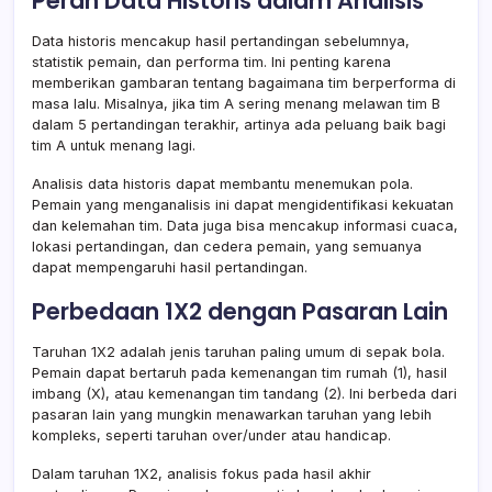
Peran Data Historis dalam Analisis
Data historis mencakup hasil pertandingan sebelumnya,
statistik pemain, dan performa tim. Ini penting karena
memberikan gambaran tentang bagaimana tim berperforma di
masa lalu. Misalnya, jika tim A sering menang melawan tim B
dalam 5 pertandingan terakhir, artinya ada peluang baik bagi
tim A untuk menang lagi.
Analisis data historis dapat membantu menemukan pola.
Pemain yang menganalisis ini dapat mengidentifikasi kekuatan
dan kelemahan tim. Data juga bisa mencakup informasi cuaca,
lokasi pertandingan, dan cedera pemain, yang semuanya
dapat mempengaruhi hasil pertandingan.
Perbedaan 1X2 dengan Pasaran Lain
Taruhan 1X2 adalah jenis taruhan paling umum di sepak bola.
Pemain dapat bertaruh pada kemenangan tim rumah (1), hasil
imbang (X), atau kemenangan tim tandang (2). Ini berbeda dari
pasaran lain yang mungkin menawarkan taruhan yang lebih
kompleks, seperti taruhan over/under atau handicap.
Dalam taruhan 1X2, analisis fokus pada hasil akhir