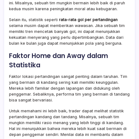
ini. Misalnya, sebuah tim mungkin bermain lebih baik di paruh
kedua musim karena peningkatan moral atau kebugaran.
Selain itu, statistik seperti
rata-rata gol per pertandingan
selama musim dapat memberikan wawasan. Jika sebuah tim
memiliki tren mencetak banyak gol, ini dapat menunjukkan
kekuatan menyerang yang perlu dipertimbangkan. Data dari
bulan ke bulan juga dapat menunjukkan pola yang berguna.
Faktor Home dan Away dalam
Statistika
Faktor lokasi pertandingan sangat penting dalam taruhan. Tim
yang bermain di kandang sering kali memiliki keunggulan.
Mereka lebih familiar dengan lapangan dan didukung oleh
penggemar. Sebaliknya, performa tim yang bermain di tandang
bisa sangat bervariasi.
Untuk memahami ini lebih baik, trader dapat melihat statistik
pertandingan kandang dan tandang. Misalnya, sebuah tim
mungkin memiliki rasio menang yang lebih tinggi di kandang.
Hal ini menunjukkan bahwa mereka lebih kuat saat bermain di
depan penggemar sendiri. Menilai data ini membantu dalam