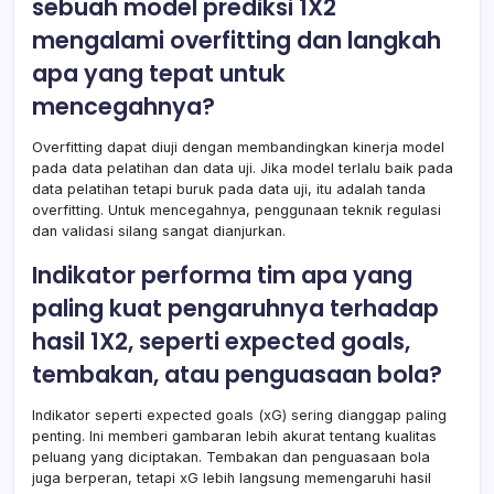
sebuah model prediksi 1X2
mengalami overfitting dan langkah
apa yang tepat untuk
mencegahnya?
Overfitting dapat diuji dengan membandingkan kinerja model
pada data pelatihan dan data uji. Jika model terlalu baik pada
data pelatihan tetapi buruk pada data uji, itu adalah tanda
overfitting. Untuk mencegahnya, penggunaan teknik regulasi
dan validasi silang sangat dianjurkan.
Indikator performa tim apa yang
paling kuat pengaruhnya terhadap
hasil 1X2, seperti expected goals,
tembakan, atau penguasaan bola?
Indikator seperti expected goals (xG) sering dianggap paling
penting. Ini memberi gambaran lebih akurat tentang kualitas
peluang yang diciptakan. Tembakan dan penguasaan bola
juga berperan, tetapi xG lebih langsung memengaruhi hasil