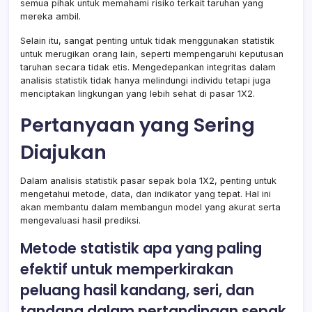
semua pihak untuk memahami risiko terkait taruhan yang
mereka ambil.
Selain itu, sangat penting untuk tidak menggunakan statistik
untuk merugikan orang lain, seperti mempengaruhi keputusan
taruhan secara tidak etis. Mengedepankan integritas dalam
analisis statistik tidak hanya melindungi individu tetapi juga
menciptakan lingkungan yang lebih sehat di pasar 1X2.
Pertanyaan yang Sering
Diajukan
Dalam analisis statistik pasar sepak bola 1X2, penting untuk
mengetahui metode, data, dan indikator yang tepat. Hal ini
akan membantu dalam membangun model yang akurat serta
mengevaluasi hasil prediksi.
Metode statistik apa yang paling
efektif untuk memperkirakan
peluang hasil kandang, seri, dan
tandang dalam pertandingan sepak