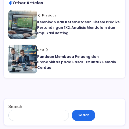
Other Articles
Previous
Kelebihan dan Keterbatasan Sistem Prediksi
Pertandingan 1X2: Analisis Mendalam dan
Implikasi Betting
Next
Panduan Membaca Peluang dan
Probabilitas pada Pasar 1X2 untuk Pemain
Cerdas
Search
Search