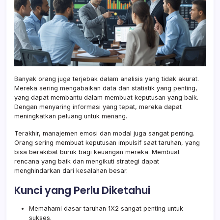
Banyak orang juga terjebak dalam analisis yang tidak akurat.
Mereka sering mengabaikan data dan statistik yang penting,
yang dapat membantu dalam membuat keputusan yang baik.
Dengan menyaring informasi yang tepat, mereka dapat
meningkatkan peluang untuk menang.
Terakhir, manajemen emosi dan modal juga sangat penting.
Orang sering membuat keputusan impulsif saat taruhan, yang
bisa berakibat buruk bagi keuangan mereka. Membuat
rencana yang baik dan mengikuti strategi dapat
menghindarkan dari kesalahan besar.
Kunci yang Perlu Diketahui
Memahami dasar taruhan 1X2 sangat penting untuk
sukses.