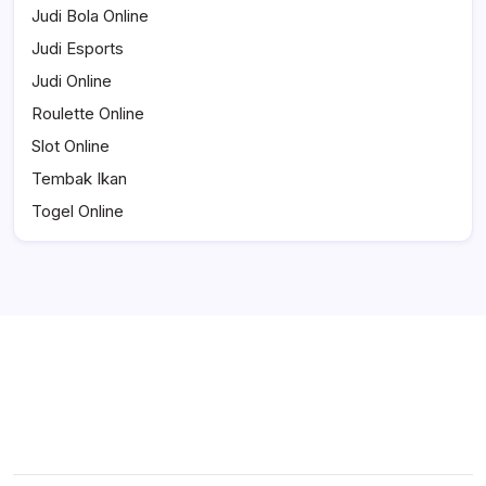
Judi Bola Online
Judi Esports
Judi Online
Roulette Online
Slot Online
Tembak Ikan
Togel Online