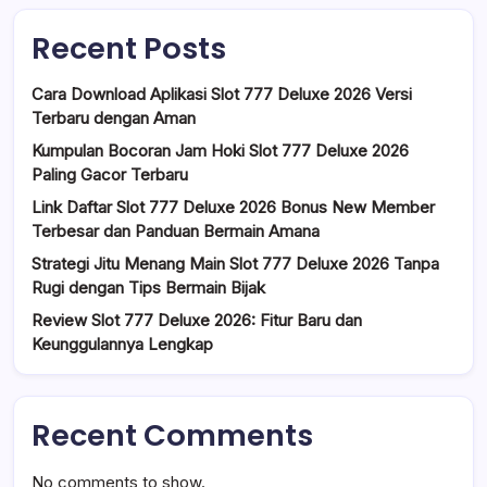
Recent Posts
Cara Download Aplikasi Slot 777 Deluxe 2026 Versi
Terbaru dengan Aman
Kumpulan Bocoran Jam Hoki Slot 777 Deluxe 2026
Paling Gacor Terbaru
Link Daftar Slot 777 Deluxe 2026 Bonus New Member
Terbesar dan Panduan Bermain Amana
Strategi Jitu Menang Main Slot 777 Deluxe 2026 Tanpa
Rugi dengan Tips Bermain Bijak
Review Slot 777 Deluxe 2026: Fitur Baru dan
Keunggulannya Lengkap
Recent Comments
No comments to show.