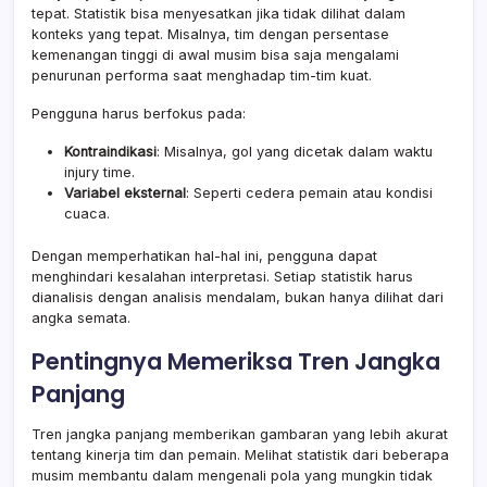
tepat. Statistik bisa menyesatkan jika tidak dilihat dalam
konteks yang tepat. Misalnya, tim dengan persentase
kemenangan tinggi di awal musim bisa saja mengalami
penurunan performa saat menghadap tim-tim kuat.
Pengguna harus berfokus pada:
Kontraindikasi
: Misalnya, gol yang dicetak dalam waktu
injury time.
Variabel eksternal
: Seperti cedera pemain atau kondisi
cuaca.
Dengan memperhatikan hal-hal ini, pengguna dapat
menghindari kesalahan interpretasi. Setiap statistik harus
dianalisis dengan analisis mendalam, bukan hanya dilihat dari
angka semata.
Pentingnya Memeriksa Tren Jangka
Panjang
Tren jangka panjang memberikan gambaran yang lebih akurat
tentang kinerja tim dan pemain. Melihat statistik dari beberapa
musim membantu dalam mengenali pola yang mungkin tidak