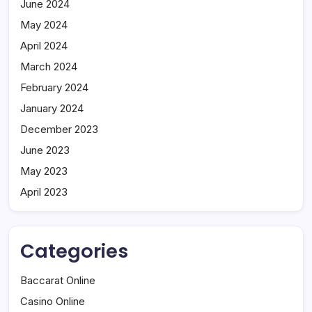
June 2024
May 2024
April 2024
March 2024
February 2024
January 2024
December 2023
June 2023
May 2023
April 2023
Categories
Baccarat Online
Casino Online