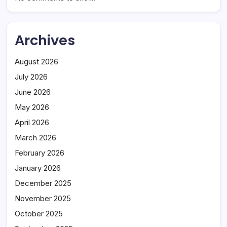
Archives
August 2026
July 2026
June 2026
May 2026
April 2026
March 2026
February 2026
January 2026
December 2025
November 2025
October 2025