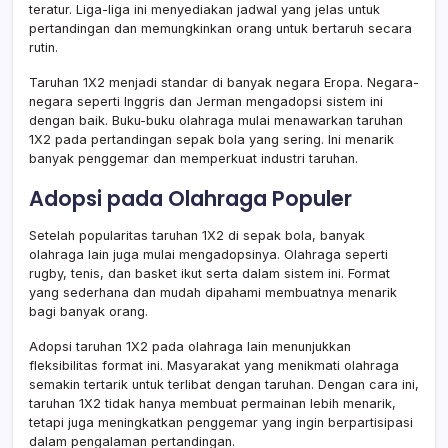
teratur. Liga-liga ini menyediakan jadwal yang jelas untuk
pertandingan dan memungkinkan orang untuk bertaruh secara
rutin.
Taruhan 1X2 menjadi standar di banyak negara Eropa. Negara-
negara seperti Inggris dan Jerman mengadopsi sistem ini
dengan baik. Buku-buku olahraga mulai menawarkan taruhan
1X2 pada pertandingan sepak bola yang sering. Ini menarik
banyak penggemar dan memperkuat industri taruhan.
Adopsi pada Olahraga Populer
Setelah popularitas taruhan 1X2 di sepak bola, banyak
olahraga lain juga mulai mengadopsinya. Olahraga seperti
rugby, tenis, dan basket ikut serta dalam sistem ini. Format
yang sederhana dan mudah dipahami membuatnya menarik
bagi banyak orang.
Adopsi taruhan 1X2 pada olahraga lain menunjukkan
fleksibilitas format ini. Masyarakat yang menikmati olahraga
semakin tertarik untuk terlibat dengan taruhan. Dengan cara ini,
taruhan 1X2 tidak hanya membuat permainan lebih menarik,
tetapi juga meningkatkan penggemar yang ingin berpartisipasi
dalam pengalaman pertandingan.