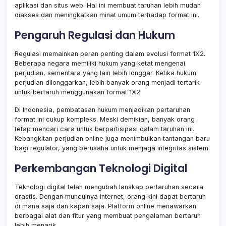
aplikasi dan situs web. Hal ini membuat taruhan lebih mudah
diakses dan meningkatkan minat umum terhadap format ini.
Pengaruh Regulasi dan Hukum
Regulasi memainkan peran penting dalam evolusi format 1X2.
Beberapa negara memiliki hukum yang ketat mengenai
perjudian, sementara yang lain lebih longgar. Ketika hukum
perjudian dilonggarkan, lebih banyak orang menjadi tertarik
untuk bertaruh menggunakan format 1X2.
Di Indonesia, pembatasan hukum menjadikan pertaruhan
format ini cukup kompleks. Meski demikian, banyak orang
tetap mencari cara untuk berpartisipasi dalam taruhan ini.
Kebangkitan perjudian online juga menimbulkan tantangan baru
bagi regulator, yang berusaha untuk menjaga integritas sistem.
Perkembangan Teknologi Digital
Teknologi digital telah mengubah lanskap pertaruhan secara
drastis. Dengan munculnya internet, orang kini dapat bertaruh
di mana saja dan kapan saja. Platform online menawarkan
berbagai alat dan fitur yang membuat pengalaman bertaruh
lebih menarik.