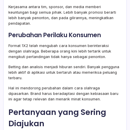
Kerjasama antara tim, sponsor, dan media memberi
keuntungan bagi semua pihak. Lebih banyak promosi berarti
lebih banyak penonton, dan pada gilirannya, meningkatkan
pendapatan.
Perubahan Perilaku Konsumen
Format 1X2 telah mengubah cara konsumen berinteraksi
dengan olahraga. Beberapa orang kini lebih tertarik untuk
mengikuti pertandingan tidak hanya sebagai penonton.
Betting dan analisis menjadi hiburan sendiri. Banyak pengguna
lebih aktif di aplikasi untuk bertaruh atau memeriksa peluang
terbaru.
Hal ini mendorong perubahan dalam cara olahraga
dipasarkan. Brand harus beradaptasi dengan kebiasaan baru
ini agar tetap relevan dan menarik minat konsumen.
Pertanyaan yang Sering
Diajukan