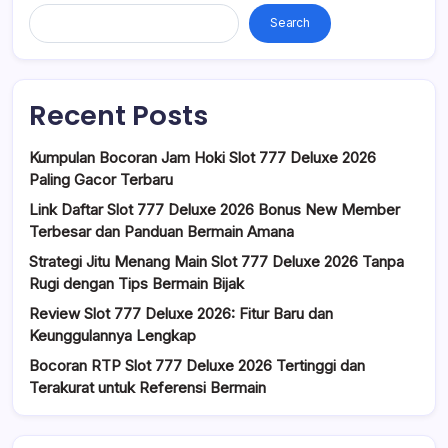
Search
Recent Posts
Kumpulan Bocoran Jam Hoki Slot 777 Deluxe 2026
Paling Gacor Terbaru
Link Daftar Slot 777 Deluxe 2026 Bonus New Member
Terbesar dan Panduan Bermain Amana
Strategi Jitu Menang Main Slot 777 Deluxe 2026 Tanpa
Rugi dengan Tips Bermain Bijak
Review Slot 777 Deluxe 2026: Fitur Baru dan
Keunggulannya Lengkap
Bocoran RTP Slot 777 Deluxe 2026 Tertinggi dan
Terakurat untuk Referensi Bermain