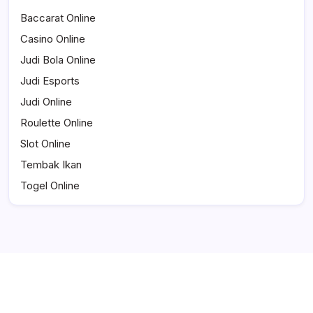
Baccarat Online
Casino Online
Judi Bola Online
Judi Esports
Judi Online
Roulette Online
Slot Online
Tembak Ikan
Togel Online