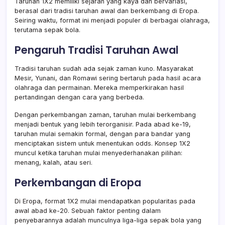
Taruhan 1X2 memiliki sejarah yang kaya dan bervariasi,
berasal dari tradisi taruhan awal dan berkembang di Eropa.
Seiring waktu, format ini menjadi populer di berbagai olahraga,
terutama sepak bola.
Pengaruh Tradisi Taruhan Awal
Tradisi taruhan sudah ada sejak zaman kuno. Masyarakat
Mesir, Yunani, dan Romawi sering bertaruh pada hasil acara
olahraga dan permainan. Mereka memperkirakan hasil
pertandingan dengan cara yang berbeda.
Dengan perkembangan zaman, taruhan mulai berkembang
menjadi bentuk yang lebih terorganisir. Pada abad ke-19,
taruhan mulai semakin formal, dengan para bandar yang
menciptakan sistem untuk menentukan odds. Konsep 1X2
muncul ketika taruhan mulai menyederhanakan pilihan:
menang, kalah, atau seri.
Perkembangan di Eropa
Di Eropa, format 1X2 mulai mendapatkan popularitas pada
awal abad ke-20. Sebuah faktor penting dalam
penyebarannya adalah munculnya liga-liga sepak bola yang