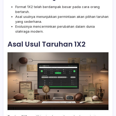
Format 1X2 telah berdampak besar pada cara orang
bertaruh.
Asal usulnya menunjukkan permintaan akan pilihan taruhan
yang sederhana.
Evolusinya mencerminkan perubahan dalam dunia
olahraga modern.
Asal Usul Taruhan 1X2