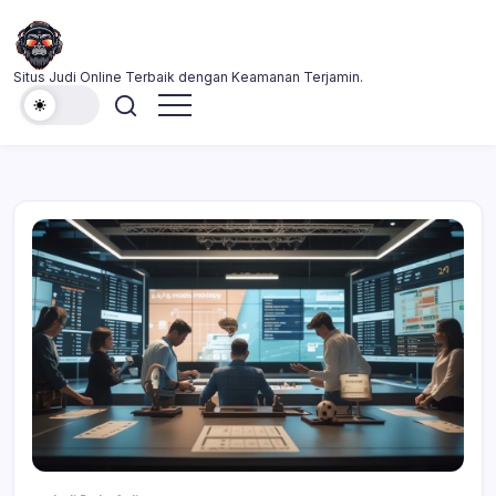
Skip
to
content
AlrassedOnline
Situs Judi Online Terbaik dengan Keamanan Terjamin.