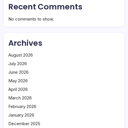
Recent Comments
No comments to show.
Archives
August 2026
July 2026
June 2026
May 2026
April 2026
March 2026
February 2026
January 2026
December 2025