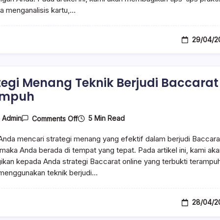
Menang
a menganalisis kartu,…
29/04/2
tegi Menang Teknik Berjudi Baccarat
ampuh
On
5 Min Read
y
Admin
Comments Off
Strategi
Menang
nda mencari strategi menang yang efektif dalam berjudi Baccara
Teknik
Berjudi
, maka Anda berada di tempat yang tepat. Pada artikel ini, kami ak
Baccarat
an kepada Anda strategi Baccarat online yang terbukti terampu
Terampuh
menggunakan teknik berjudi…
28/04/2