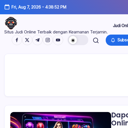
Skip
Fri, Aug 7, 2026
-
4:38:53 PM
to
content
Judi Onl
AlrassedOnline
Situs Judi Online Terbaik dengan Keamanan Terjamin.
https://www.facebook.com/
https://twitter.com/
https://t.me/
https://www.instagram.com/
https://youtube.com/
Subsc
Dapa
Onli