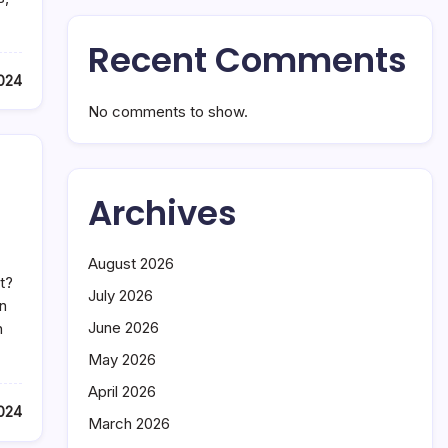
Recent Comments
024
No comments to show.
Archives
August 2026
t?
July 2026
an
June 2026
h
May 2026
April 2026
024
March 2026