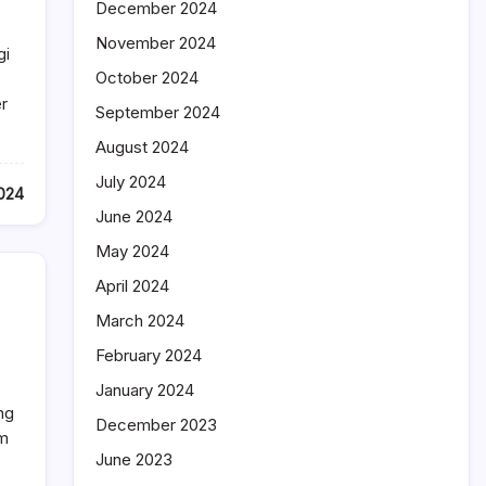
December 2024
November 2024
gi
October 2024
r
September 2024
August 2024
July 2024
024
June 2024
May 2024
April 2024
March 2024
February 2024
January 2024
ng
December 2023
am
June 2023