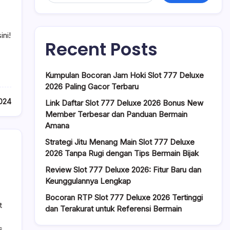
ni!
Recent Posts
Kumpulan Bocoran Jam Hoki Slot 777 Deluxe
2026 Paling Gacor Terbaru
024
Link Daftar Slot 777 Deluxe 2026 Bonus New
Member Terbesar dan Panduan Bermain
Amana
Strategi Jitu Menang Main Slot 777 Deluxe
2026 Tanpa Rugi dengan Tips Bermain Bijak
Review Slot 777 Deluxe 2026: Fitur Baru dan
Keunggulannya Lengkap
Bocoran RTP Slot 777 Deluxe 2026 Tertinggi
t
dan Terakurat untuk Referensi Bermain
s,