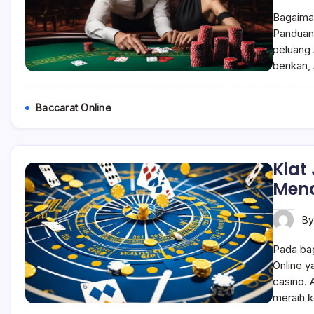
Bagaima
Panduan 
peluang 
berikan,
Baccarat Online
Kiat
Men
B
Pada bag
Online 
casino. 
meraih 