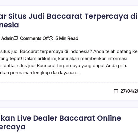
ar Situs Judi Baccarat Terpercaya di
nesia
On
5 Min Read
y
Admin
Comments Off
Daftar
Situs
situs judi Baccarat terpercaya di Indonesia? Anda telah datang ke
Judi
Baccarat
ang tepat! Dalam artikel ini, kami akan memberikan informasi
Terpercaya
 daftar situs judi Baccarat terpercaya yang dapat Anda pilih.
Di
kan permainan lengkap dan layanan…
Indonesia
27/04/2
kan Live Dealer Baccarat Online
ercaya