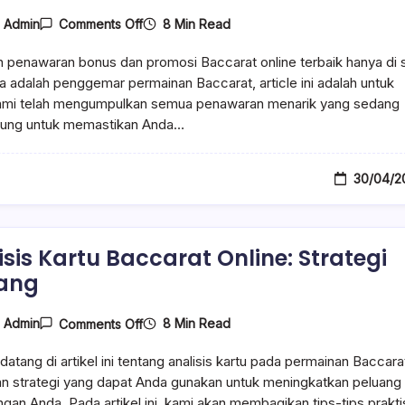
On
8 Min Read
y
Admin
Comments Off
Dapatkan
Bonus
penawaran bonus dan promosi Baccarat online terbaik hanya di si
Dan
Promosi
a adalah penggemar permainan Baccarat, article ini adalah untuk
Baccarat
ami telah mengumpulkan semua penawaran menarik yang sedang
Online
sung untuk memastikan Anda…
Terbaik
30/04/2
isis Kartu Baccarat Online: Strategi
ang
On
8 Min Read
y
Admin
Comments Off
Analisis
Kartu
datang di artikel ini tentang analisis kartu pada permainan Baccara
Baccarat
Online:
an strategi yang dapat Anda gunakan untuk meningkatkan peluang
Strategi
an Anda. Pada artikel ini, kami akan membagikan tips-tips prakti