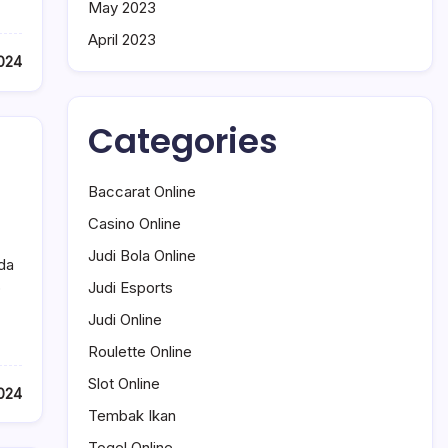
May 2023
April 2023
024
Categories
Baccarat Online
Casino Online
Judi Bola Online
da
p
Judi Esports
Judi Online
Roulette Online
Slot Online
024
Tembak Ikan
Togel Online