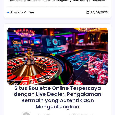
Untuk
Sukses
Roulette Online
26/07/2025
Situs Roulette Online Terpercaya
dengan Live Dealer: Pengalaman
Bermain yang Autentik dan
Menguntungkan