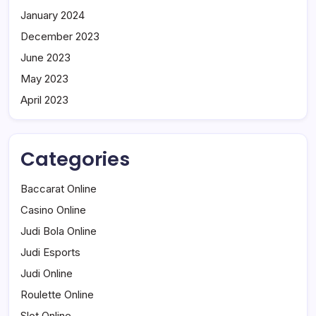
January 2024
December 2023
June 2023
May 2023
April 2023
Categories
Baccarat Online
Casino Online
Judi Bola Online
Judi Esports
Judi Online
Roulette Online
Slot Online