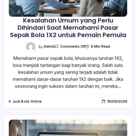
Kesalahan Umum yang Perlu
Dihindari Saat Memahami Pasar
Sepak Bola 1X2 untuk Pemain Pemula
On
By
Admin
6 Min Read
Comments Off
Kesalahan
Umum
Memahami pasar sepak bola, khususnya taruhan 1X2,
Yang
Perlu
bisa menjadi tantangan bagi banyak orang. Salah satu
Dihindari
Saat
kesalahan umum yang sering terjadi adalah tidak
Memahami
Pasar
memahami dasar-dasar taruhan 1X2 dengan baik. Jika
Sepak
seseorang ingin sukses dalam taruhan ini, mereka…
Bola
1X2
Untuk
Pemain
Judi Bola Online
18/06/2026
Pemula