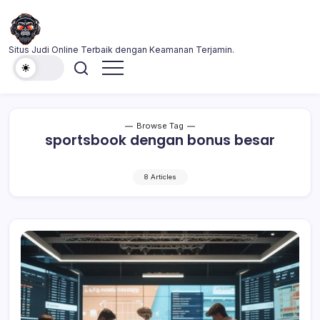
Skip
to
content
AlrassedOnline
Situs Judi Online Terbaik dengan Keamanan Terjamin.
Browse Tag
sportsbook dengan bonus besar
8 Articles