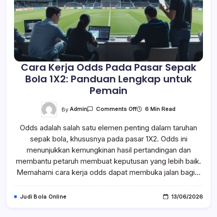
Cara Kerja Odds Pada Pasar Sepak
Bola 1X2: Panduan Lengkap untuk
Pemain
On
By
Admin
6 Min Read
Comments Off
Cara
Kerja
Odds adalah salah satu elemen penting dalam taruhan
Odds
Pada
sepak bola, khususnya pada pasar 1X2. Odds ini
Pasar
Sepak
menunjukkan kemungkinan hasil pertandingan dan
Bola
1X2:
membantu petaruh membuat keputusan yang lebih baik.
Panduan
Memahami cara kerja odds dapat membuka jalan bagi…
Lengkap
Untuk
Pemain
Judi Bola Online
13/06/2026