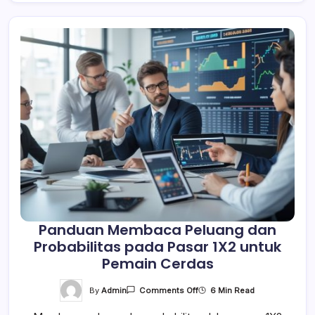
Panduan Membaca Peluang dan
Probabilitas pada Pasar 1X2 untuk
Pemain Cerdas
On
By
Admin
6 Min Read
Comments Off
Panduan
Membaca