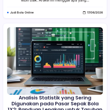
lebih baik. Artikel ini menggali apa yang…
Implikasi
Betting
Judi Bola Online
17/06/2026
Analisis Statistik yang Sering
Digunakan pada Pasar Sepak Bola
1X2: Panduan Lengkap untuk Taruhan