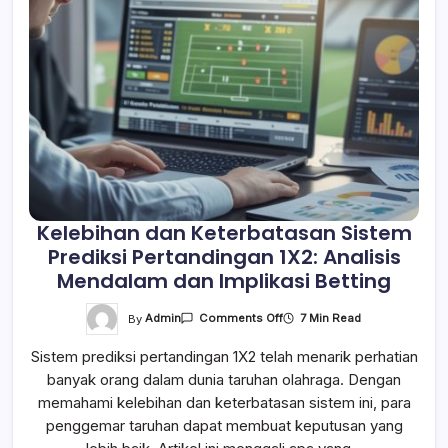
Kelebihan dan Keterbatasan Sistem
Prediksi Pertandingan 1X2: Analisis
Mendalam dan Implikasi Betting
On
By
Admin
7 Min Read
Comments Off
Kelebihan
Dan
Sistem prediksi pertandingan 1X2 telah menarik perhatian
Keterbatasan
Sistem
banyak orang dalam dunia taruhan olahraga. Dengan
Prediksi
Pertandingan
memahami kelebihan dan keterbatasan sistem ini, para
1X2:
Analisis
penggemar taruhan dapat membuat keputusan yang
Mendalam
Dan