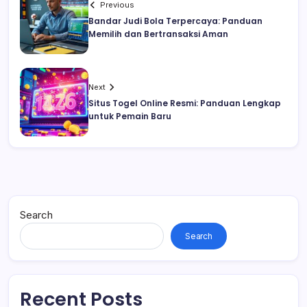
Previous
Bandar Judi Bola Terpercaya: Panduan
Memilih dan Bertransaksi Aman
Next
Situs Togel Online Resmi: Panduan Lengkap
untuk Pemain Baru
Search
Search
Recent Posts