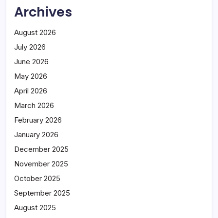
Archives
August 2026
July 2026
June 2026
May 2026
April 2026
March 2026
February 2026
January 2026
December 2025
November 2025
October 2025
September 2025
August 2025