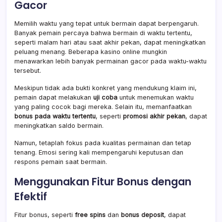
Gacor
Memilih waktu yang tepat untuk bermain dapat berpengaruh.
Banyak pemain percaya bahwa bermain di waktu tertentu,
seperti malam hari atau saat akhir pekan, dapat meningkatkan
peluang menang. Beberapa kasino online mungkin
menawarkan lebih banyak permainan gacor pada waktu-waktu
tersebut.
Meskipun tidak ada bukti konkret yang mendukung klaim ini,
pemain dapat melakukan
uji coba
untuk menemukan waktu
yang paling cocok bagi mereka. Selain itu, memanfaatkan
bonus pada waktu tertentu
, seperti
promosi akhir pekan
, dapat
meningkatkan saldo bermain.
Namun, tetaplah fokus pada kualitas permainan dan tetap
tenang. Emosi sering kali mempengaruhi keputusan dan
respons pemain saat bermain.
Menggunakan Fitur Bonus dengan
Efektif
Fitur bonus, seperti
free spins
dan
bonus deposit
, dapat