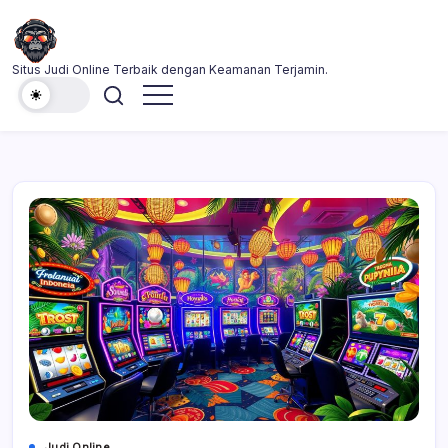
Skip
to
content
AlrassedOnline
Situs Judi Online Terbaik dengan Keamanan Terjamin.
Judi Online