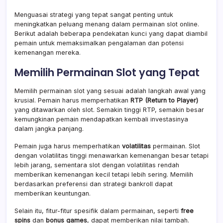
Menguasai strategi yang tepat sangat penting untuk
meningkatkan peluang menang dalam permainan slot online.
Berikut adalah beberapa pendekatan kunci yang dapat diambil
pemain untuk memaksimalkan pengalaman dan potensi
kemenangan mereka.
Memilih Permainan Slot yang Tepat
Memilih permainan slot yang sesuai adalah langkah awal yang
krusial. Pemain harus memperhatikan
RTP (Return to Player)
yang ditawarkan oleh slot. Semakin tinggi RTP, semakin besar
kemungkinan pemain mendapatkan kembali investasinya
dalam jangka panjang.
Pemain juga harus memperhatikan
volatilitas
permainan. Slot
dengan volatilitas tinggi menawarkan kemenangan besar tetapi
lebih jarang, sementara slot dengan volatilitas rendah
memberikan kemenangan kecil tetapi lebih sering. Memilih
berdasarkan preferensi dan strategi bankroll dapat
memberikan keuntungan.
Selain itu, fitur-fitur spesifik dalam permainan, seperti
free
spins
dan
bonus games
, dapat memberikan nilai tambah.