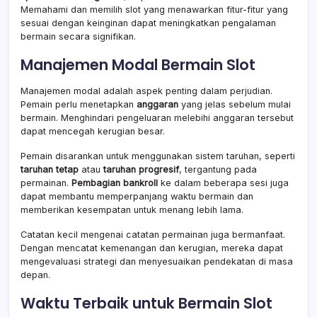
Memahami dan memilih slot yang menawarkan fitur-fitur yang
sesuai dengan keinginan dapat meningkatkan pengalaman
bermain secara signifikan.
Manajemen Modal Bermain Slot
Manajemen modal adalah aspek penting dalam perjudian.
Pemain perlu menetapkan
anggaran
yang jelas sebelum mulai
bermain. Menghindari pengeluaran melebihi anggaran tersebut
dapat mencegah kerugian besar.
Pemain disarankan untuk menggunakan sistem taruhan, seperti
taruhan tetap
atau
taruhan progresif
, tergantung pada
permainan.
Pembagian bankroll
ke dalam beberapa sesi juga
dapat membantu memperpanjang waktu bermain dan
memberikan kesempatan untuk menang lebih lama.
Catatan kecil mengenai catatan permainan juga bermanfaat.
Dengan mencatat kemenangan dan kerugian, mereka dapat
mengevaluasi strategi dan menyesuaikan pendekatan di masa
depan.
Waktu Terbaik untuk Bermain Slot