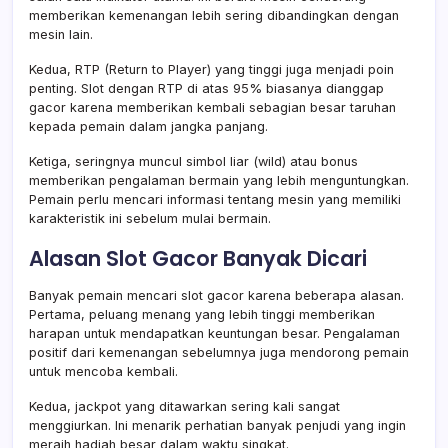
memberikan kemenangan lebih sering dibandingkan dengan
mesin lain.
Kedua, RTP (Return to Player) yang tinggi juga menjadi poin
penting. Slot dengan RTP di atas 95% biasanya dianggap
gacor karena memberikan kembali sebagian besar taruhan
kepada pemain dalam jangka panjang.
Ketiga, seringnya muncul simbol liar (wild) atau bonus
memberikan pengalaman bermain yang lebih menguntungkan.
Pemain perlu mencari informasi tentang mesin yang memiliki
karakteristik ini sebelum mulai bermain.
Alasan Slot Gacor Banyak Dicari
Banyak pemain mencari slot gacor karena beberapa alasan.
Pertama, peluang menang yang lebih tinggi memberikan
harapan untuk mendapatkan keuntungan besar. Pengalaman
positif dari kemenangan sebelumnya juga mendorong pemain
untuk mencoba kembali.
Kedua, jackpot yang ditawarkan sering kali sangat
menggiurkan. Ini menarik perhatian banyak penjudi yang ingin
meraih hadiah besar dalam waktu singkat.