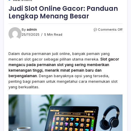
Judi Slot Online Gacor: Panduan
Lengkap Menang Besar
on
By
admin
Comments Off
Judi
25/11/2025
5 Min Read
Slot
Onlin
Gaco
Dalam dunia permainan judi online, banyak pemain yang
Pand
mencari slot gacor sebagai pilihan utama mereka.
Slot gacor
Leng
Mena
mengacu pada permainan slot yang sering memberikan
Besa
kemenangan tinggi, menarik minat pemain baru dan
berpengalaman
. Dengan banyaknya opsi yang tersedia,
penting bagi pemain untuk mengetahui cara menemukan slot
yang berkualitas.