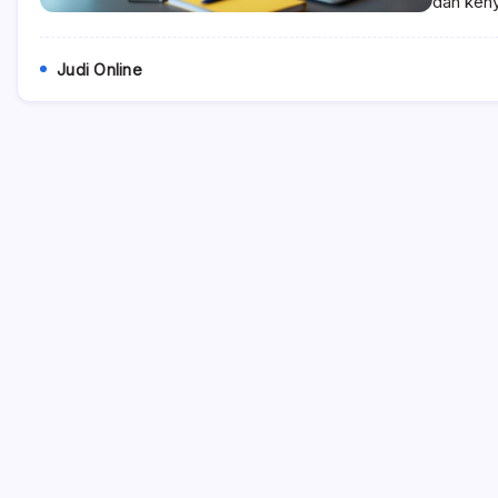
dan ken
Judi Online