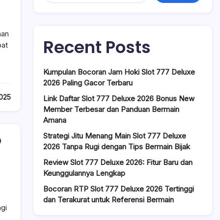
nan
Recent Posts
pat
Kumpulan Bocoran Jam Hoki Slot 777 Deluxe
2026 Paling Gacor Terbaru
2025
Link Daftar Slot 777 Deluxe 2026 Bonus New
Member Terbesar dan Panduan Bermain
Amana
Strategi Jitu Menang Main Slot 777 Deluxe
p
2026 Tanpa Rugi dengan Tips Bermain Bijak
Review Slot 777 Deluxe 2026: Fitur Baru dan
Keunggulannya Lengkap
Bocoran RTP Slot 777 Deluxe 2026 Tertinggi
dan Terakurat untuk Referensi Bermain
gi