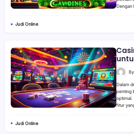
Dengan 
Judi Online
Casi
untu
B
Dalam du
penting 
optimal.
fitur ya
Judi Online