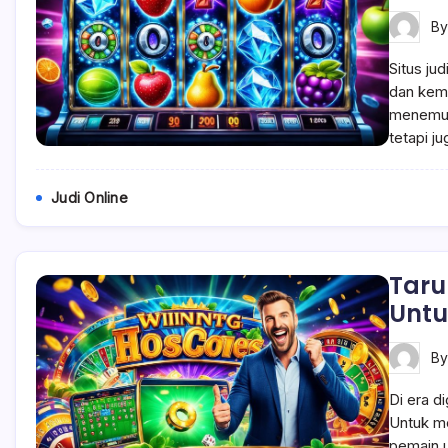
B
Situs ju
dan kemu
menemuk
tetapi j
Judi Online
Taru
Untu
B
Di era di
Untuk m
pemain u