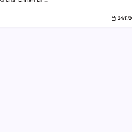
yamanan saat bermain.…
Dan
Bertransaksi
Aman
24/11/