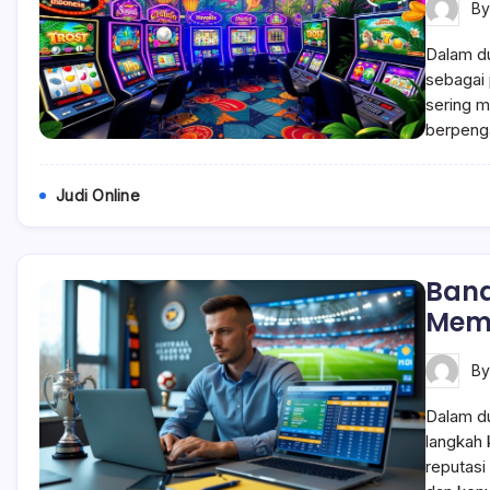
B
Dalam du
sebagai 
sering m
berpeng
Judi Online
Band
Memi
B
Dalam du
langkah 
reputasi