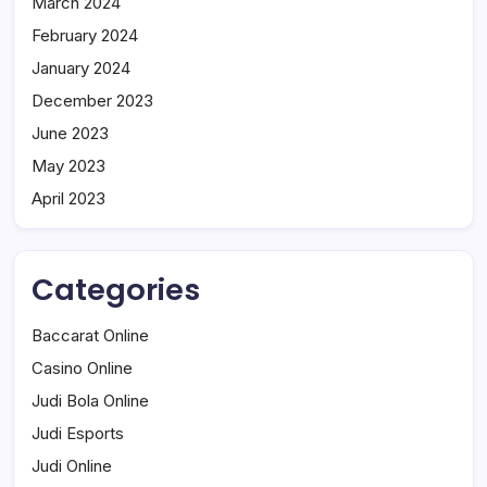
March 2024
February 2024
January 2024
December 2023
June 2023
May 2023
April 2023
Categories
Baccarat Online
Casino Online
Judi Bola Online
Judi Esports
Judi Online