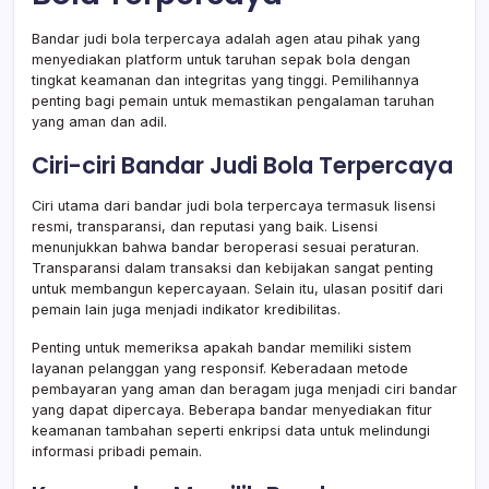
Bandar judi bola terpercaya adalah agen atau pihak yang
menyediakan platform untuk taruhan sepak bola dengan
tingkat keamanan dan integritas yang tinggi. Pemilihannya
penting bagi pemain untuk memastikan pengalaman taruhan
yang aman dan adil.
Ciri-ciri Bandar Judi Bola Terpercaya
Ciri utama dari bandar judi bola terpercaya termasuk lisensi
resmi, transparansi, dan reputasi yang baik. Lisensi
menunjukkan bahwa bandar beroperasi sesuai peraturan.
Transparansi dalam transaksi dan kebijakan sangat penting
untuk membangun kepercayaan. Selain itu, ulasan positif dari
pemain lain juga menjadi indikator kredibilitas.
Penting untuk memeriksa apakah bandar memiliki sistem
layanan pelanggan yang responsif. Keberadaan metode
pembayaran yang aman dan beragam juga menjadi ciri bandar
yang dapat dipercaya. Beberapa bandar menyediakan fitur
keamanan tambahan seperti enkripsi data untuk melindungi
informasi pribadi pemain.