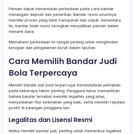
Pemain dapat menemukan perbedaan pada cara bandar
menangani deposit dan penarikan. Bandar resmi umumnya
memiliki proses yang lebih transparan dan cepat. Sementara
itu, bandar tidak resmi seringkali menyulitkan pemain dalam
menarik dana.
Memahami perbedaan ini sangat penting untuk menghindari
kerugian dan pengalaman buruk dalam taruhan.
Cara Memilih Bandar Judi
Bola Terpercaya
Memilih bandar judi bola terpercaya membutuhkan perhatian
pada beberapa faktor penting. Pengguna harus memastikan
bahwa bandar tersebut memiliki legalitas yang jelas,
menyediakan fitur keamanan yang baik, serta memiliki reputasi
positif di kalangan pengguna lain.
Legalitas dan Lisensi Resmi
Ketika memilih bandar judi, penting untuk memeriksa legalitas