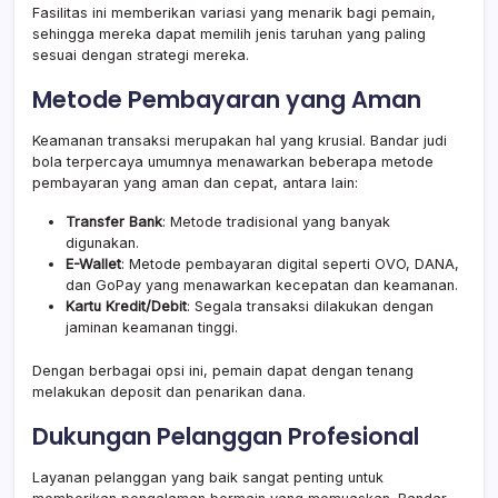
Fasilitas ini memberikan variasi yang menarik bagi pemain,
sehingga mereka dapat memilih jenis taruhan yang paling
sesuai dengan strategi mereka.
Metode Pembayaran yang Aman
Keamanan transaksi merupakan hal yang krusial. Bandar judi
bola terpercaya umumnya menawarkan beberapa metode
pembayaran yang aman dan cepat, antara lain:
Transfer Bank
: Metode tradisional yang banyak
digunakan.
E-Wallet
: Metode pembayaran digital seperti OVO, DANA,
dan GoPay yang menawarkan kecepatan dan keamanan.
Kartu Kredit/Debit
: Segala transaksi dilakukan dengan
jaminan keamanan tinggi.
Dengan berbagai opsi ini, pemain dapat dengan tenang
melakukan deposit dan penarikan dana.
Dukungan Pelanggan Profesional
Layanan pelanggan yang baik sangat penting untuk