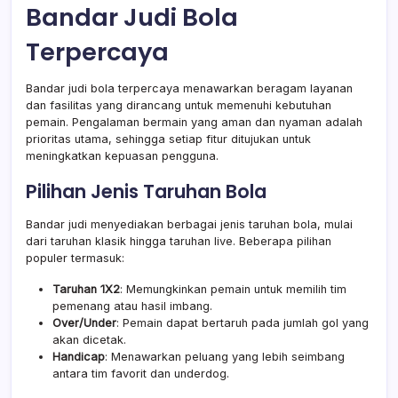
Bandar Judi Bola
Terpercaya
Bandar judi bola terpercaya menawarkan beragam layanan
dan fasilitas yang dirancang untuk memenuhi kebutuhan
pemain. Pengalaman bermain yang aman dan nyaman adalah
prioritas utama, sehingga setiap fitur ditujukan untuk
meningkatkan kepuasan pengguna.
Pilihan Jenis Taruhan Bola
Bandar judi menyediakan berbagai jenis taruhan bola, mulai
dari taruhan klasik hingga taruhan live. Beberapa pilihan
populer termasuk:
Taruhan 1X2
: Memungkinkan pemain untuk memilih tim
pemenang atau hasil imbang.
Over/Under
: Pemain dapat bertaruh pada jumlah gol yang
akan dicetak.
Handicap
: Menawarkan peluang yang lebih seimbang
antara tim favorit dan underdog.