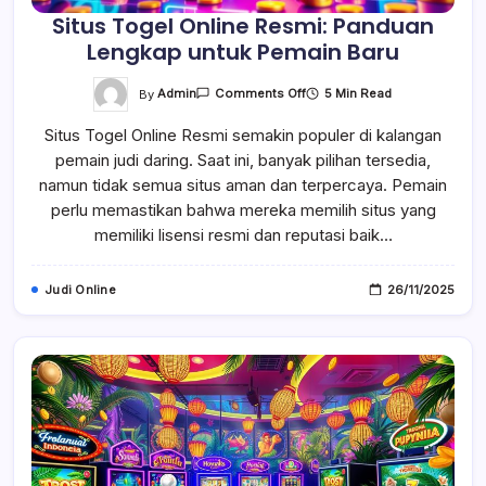
Situs Togel Online Resmi: Panduan
Lengkap untuk Pemain Baru
On
By
Admin
5 Min Read
Comments Off
Situs
Togel
Situs Togel Online Resmi semakin populer di kalangan
Online
Resmi:
pemain judi daring. Saat ini, banyak pilihan tersedia,
Panduan
Lengkap
namun tidak semua situs aman dan terpercaya. Pemain
Untuk
Pemain
perlu memastikan bahwa mereka memilih situs yang
Baru
memiliki lisensi resmi dan reputasi baik…
Judi Online
26/11/2025