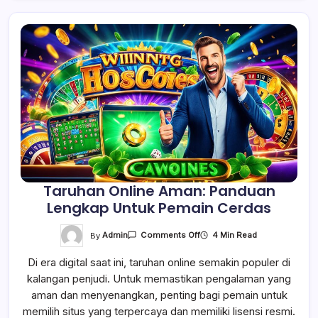
Taruhan Online Aman: Panduan
Lengkap Untuk Pemain Cerdas
On
By
Admin
4 Min Read
Comments Off
Taruhan
Online
Di era digital saat ini, taruhan online semakin populer di
Aman:
Panduan
kalangan penjudi. Untuk memastikan pengalaman yang
Lengkap
Untuk
aman dan menyenangkan, penting bagi pemain untuk
Pemain
Cerdas
memilih situs yang terpercaya dan memiliki lisensi resmi.