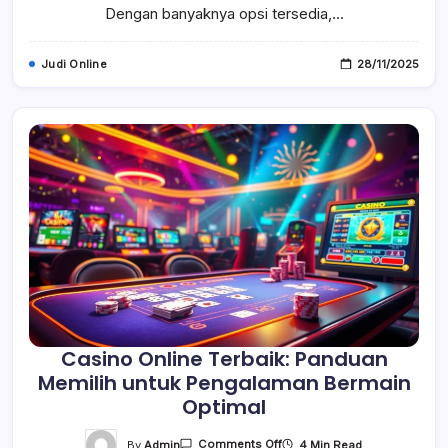
Dengan banyaknya opsi tersedia,…
Judi Online
28/11/2025
Casino Online Terbaik: Panduan
Memilih untuk Pengalaman Bermain
Optimal
On
By
Admin
4 Min Read
Comments Off