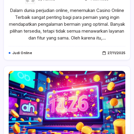
Casino
Online
Dalam dunia perjudian online, menemukan Casino Online
Terbaik:
Panduan
Terbaik sangat penting bagi para pemain yang ingin
Memilih
Untuk
mendapatkan pengalaman bermain yang optimal. Banyak
Pengalaman
Bermain
pilihan tersedia, tetapi tidak semua menawarkan layanan
Optimal
dan fitur yang sama. Oleh karena itu,…
Judi Online
27/11/2025