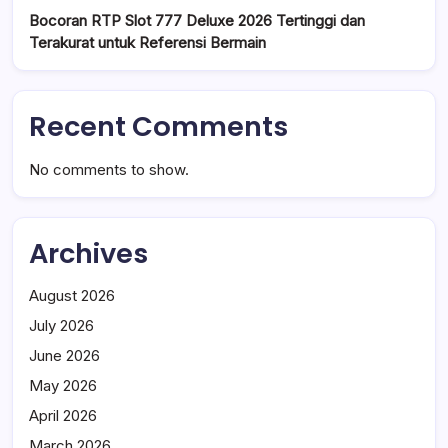
Bocoran RTP Slot 777 Deluxe 2026 Tertinggi dan
Terakurat untuk Referensi Bermain
Recent Comments
No comments to show.
Archives
August 2026
July 2026
June 2026
May 2026
April 2026
March 2026