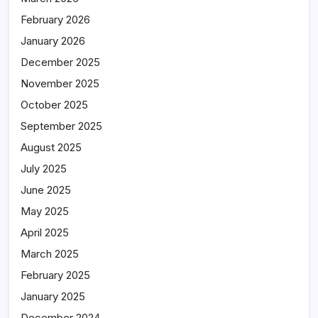
February 2026
January 2026
December 2025
November 2025
October 2025
September 2025
August 2025
July 2025
June 2025
May 2025
April 2025
March 2025
February 2025
January 2025
December 2024