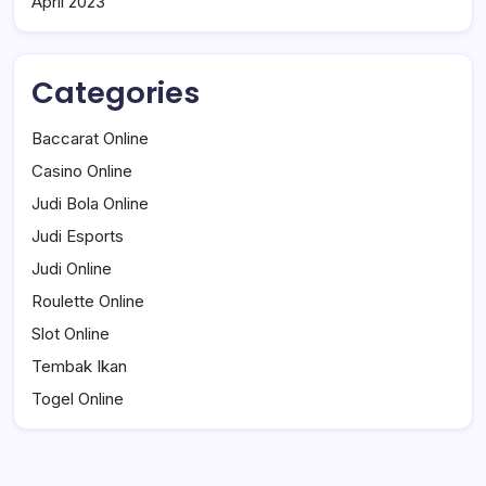
April 2023
Categories
Baccarat Online
Casino Online
Judi Bola Online
Judi Esports
Judi Online
Roulette Online
Slot Online
Tembak Ikan
Togel Online