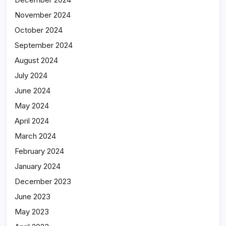
November 2024
October 2024
September 2024
August 2024
July 2024
June 2024
May 2024
April 2024
March 2024
February 2024
January 2024
December 2023
June 2023
May 2023