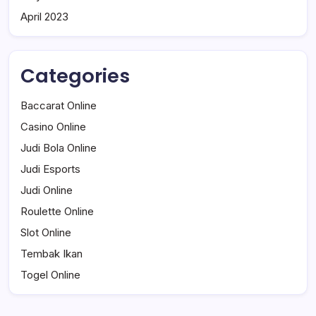
April 2023
Categories
Baccarat Online
Casino Online
Judi Bola Online
Judi Esports
Judi Online
Roulette Online
Slot Online
Tembak Ikan
Togel Online