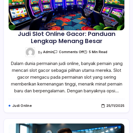
Judi Slot Online Gacor: Panduan
Lengkap Menang Besar
On
By
Admin
5 Min Read
Comments Off
Judi
Slot
Dalam dunia permainan judi online, banyak pemain yang
Online
Gacor:
mencari slot gacor sebagai pilihan utama mereka. Slot
Panduan
Lengkap
gacor mengacu pada permainan slot yang sering
Menang
Besar
memberikan kemenangan tinggi, menarik minat pemain
baru dan berpengalaman. Dengan banyaknya opsi…
Judi Online
25/11/2025