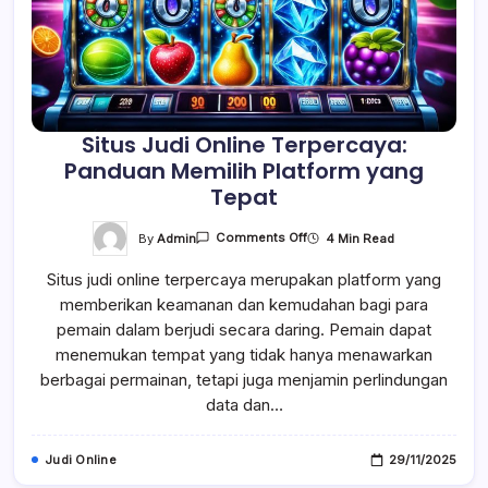
Situs Judi Online Terpercaya:
Panduan Memilih Platform yang
Tepat
On
By
Admin
4 Min Read
Comments Off
Situs
Judi
Situs judi online terpercaya merupakan platform yang
Online
Terpercaya:
memberikan keamanan dan kemudahan bagi para
Panduan
Memilih
pemain dalam berjudi secara daring. Pemain dapat
Platform
Yang
menemukan tempat yang tidak hanya menawarkan
Tepat
berbagai permainan, tetapi juga menjamin perlindungan
data dan…
Judi Online
29/11/2025