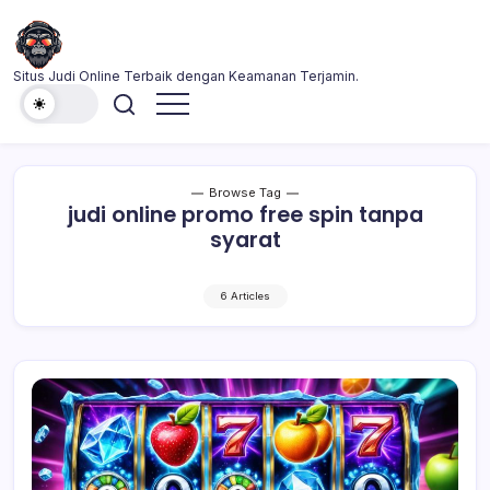
Skip
to
content
AlrassedOnline
Situs Judi Online Terbaik dengan Keamanan Terjamin.
Browse Tag
judi online promo free spin tanpa
syarat
6 Articles