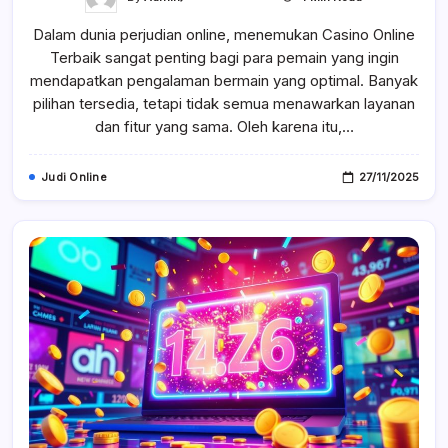
Casino
Online
Dalam dunia perjudian online, menemukan Casino Online
Terbaik:
Panduan
Terbaik sangat penting bagi para pemain yang ingin
Memilih
Untuk
mendapatkan pengalaman bermain yang optimal. Banyak
Pengalaman
Bermain
pilihan tersedia, tetapi tidak semua menawarkan layanan
Optimal
dan fitur yang sama. Oleh karena itu,…
Judi Online
27/11/2025