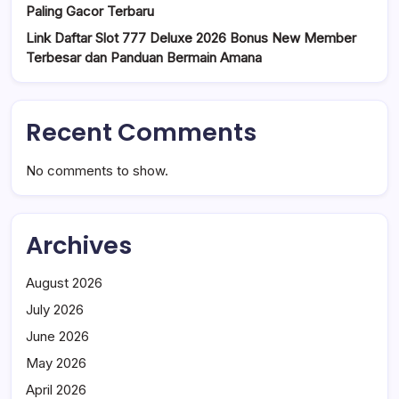
Paling Gacor Terbaru
Link Daftar Slot 777 Deluxe 2026 Bonus New Member
Terbesar dan Panduan Bermain Amana
Recent Comments
No comments to show.
Archives
August 2026
July 2026
June 2026
May 2026
April 2026