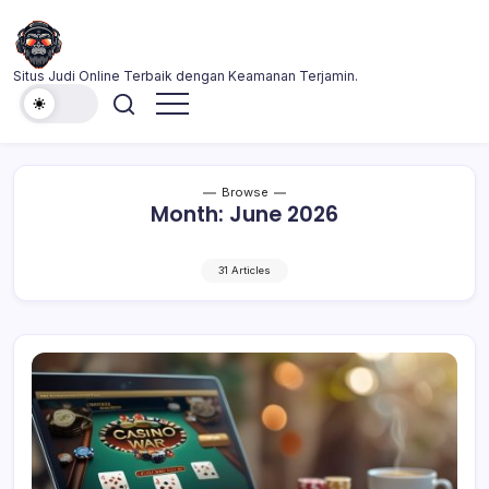
Skip
to
content
AlrassedOnline
Situs Judi Online Terbaik dengan Keamanan Terjamin.
Browse
Month:
June 2026
31 Articles