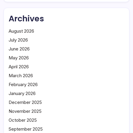
Archives
August 2026
July 2026
June 2026
May 2026
April 2026
March 2026
February 2026
January 2026
December 2025
November 2025
October 2025
September 2025