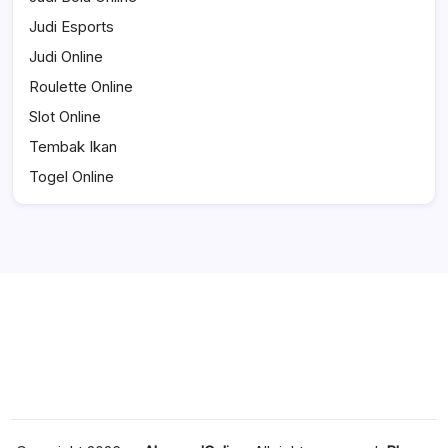
Judi Esports
Judi Online
Roulette Online
Slot Online
Tembak Ikan
Togel Online