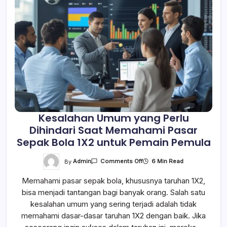
Kesalahan Umum yang Perlu
Dihindari Saat Memahami Pasar
Sepak Bola 1X2 untuk Pemain Pemula
On
By
Admin
6 Min Read
Comments Off
Kesalahan
Umum
Memahami pasar sepak bola, khususnya taruhan 1X2,
Yang
Perlu
bisa menjadi tantangan bagi banyak orang. Salah satu
Dihindari
Saat
kesalahan umum yang sering terjadi adalah tidak
Memahami
Pasar
memahami dasar-dasar taruhan 1X2 dengan baik. Jika
Sepak
Bola