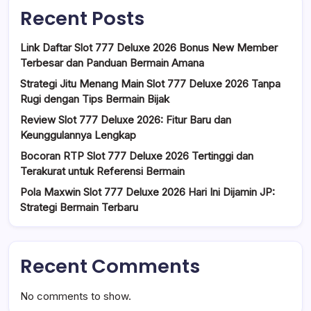
Recent Posts
Link Daftar Slot 777 Deluxe 2026 Bonus New Member
Terbesar dan Panduan Bermain Amana
Strategi Jitu Menang Main Slot 777 Deluxe 2026 Tanpa
Rugi dengan Tips Bermain Bijak
Review Slot 777 Deluxe 2026: Fitur Baru dan
Keunggulannya Lengkap
Bocoran RTP Slot 777 Deluxe 2026 Tertinggi dan
Terakurat untuk Referensi Bermain
Pola Maxwin Slot 777 Deluxe 2026 Hari Ini Dijamin JP:
Strategi Bermain Terbaru
Recent Comments
No comments to show.