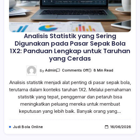
Analisis Statistik yang Sering
Digunakan pada Pasar Sepak Bola
1X2: Panduan Lengkap untuk Taruhan
yang Cerdas
On
By
Admin
8 Min Read
Comments Off
Analisis
Statistik
Analisis statistik menjadi alat penting di pasar sepak bola,
Yang
Sering
terutama dalam konteks taruhan 1X2. Melalui pemahaman
Digunakan
Pada
statistik yang tepat, penggemar dan petaruh bisa
Pasar
Sepak
meningkatkan peluang mereka untuk membuat
Bola
keputusan yang lebih baik. Banyak orang yang…
1X2:
Panduan
Lengkap
Untuk
Judi Bola Online
16/06/2026
Taruhan
Yang
Cerdas