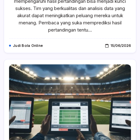
mempengaruhi hasil pertandingan bisa menjadi kunci
Pertandingan
Dalam
sukses. Tim yang berkualitas dan analisis data yang
Format
1X2:
akurat dapat meningkatkan peluang mereka untuk
Analisis
menang. Pembaca yang suka memprediksi hasil
Dan
Penjelasan
pertandingan tentu…
Judi Bola Online
15/06/2026