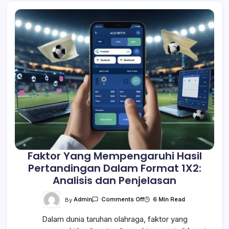
Faktor Yang Mempengaruhi Hasil
Pertandingan Dalam Format 1X2:
Analisis dan Penjelasan
On
By
Admin
6 Min Read
Comments Off
Faktor
Yang
Dalam dunia taruhan olahraga, faktor yang
Mempengaruhi
Hasil