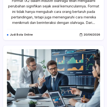
Format 1X2 dalam industri olahraga telah mengalami
Perkembangan
Format
perubahan signifikan sejak awal kemunculannya. Format
1X2
Dalam
ini tidak hanya mengubah cara orang bertaruh pada
Industri
Olahraga:
pertandingan, tetapi juga memengaruhi cara mereka
Analisis
menikmati dan berinteraksi dengan olahraga. Dari…
Dan
Implikasi
Judi Bola Online
20/06/2026