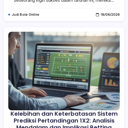
seseorang ingin sukses dalam taruhan ini, mereka…
1X2
Untuk
Pemain
Judi Bola Online
18/06/2026
Pemula
Kelebihan dan Keterbatasan Sistem
Prediksi Pertandingan 1X2: Analisis
Mendalam dan Implikasi Betting