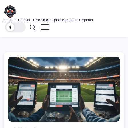
Skip
to
content
AlrassedOnline
Situs Judi Online Terbaik dengan Keamanan Terjamin.