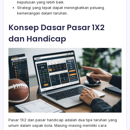
keputusan yang lebih baik.
Strategi yang tepat dapat meningkatkan peluang
kemenangan dalam taruhan.
Konsep Dasar Pasar 1X2
dan Handicap
Pasar 1X2 dan pasar handicap adalah dua tipe taruhan yang
umum dalam sepak bola. Masing-masing memiliki cara