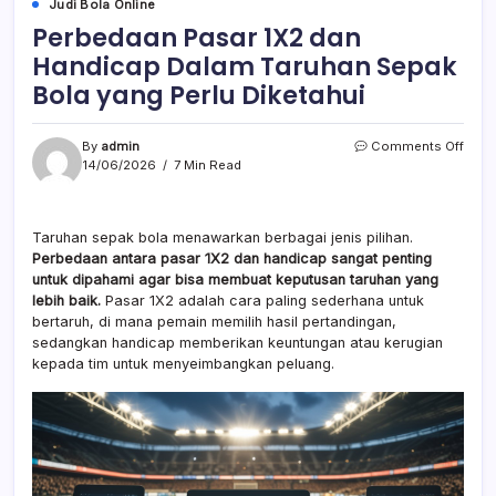
Judi Bola Online
Perbedaan Pasar 1X2 dan
Handicap Dalam Taruhan Sepak
Bola yang Perlu Diketahui
on
By
admin
Comments Off
Perb
14/06/2026
7 Min Read
Pasa
1X2
dan
Taruhan sepak bola menawarkan berbagai jenis pilihan.
Hand
Perbedaan antara pasar 1X2 dan handicap sangat penting
Dala
Taru
untuk dipahami agar bisa membuat keputusan taruhan yang
Sepa
lebih baik.
Pasar 1X2 adalah cara paling sederhana untuk
Bola
bertaruh, di mana pemain memilih hasil pertandingan,
yang
sedangkan handicap memberikan keuntungan atau kerugian
Perlu
kepada tim untuk menyeimbangkan peluang.
Diket