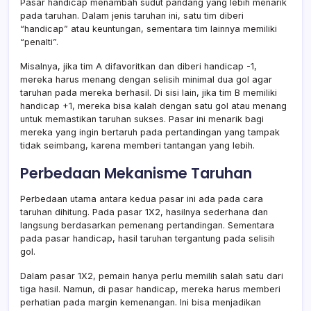
Pasar handicap menambah sudut pandang yang lebih menarik
pada taruhan. Dalam jenis taruhan ini, satu tim diberi
“handicap” atau keuntungan, sementara tim lainnya memiliki
“penalti”.
Misalnya, jika tim A difavoritkan dan diberi handicap -1,
mereka harus menang dengan selisih minimal dua gol agar
taruhan pada mereka berhasil. Di sisi lain, jika tim B memiliki
handicap +1, mereka bisa kalah dengan satu gol atau menang
untuk memastikan taruhan sukses. Pasar ini menarik bagi
mereka yang ingin bertaruh pada pertandingan yang tampak
tidak seimbang, karena memberi tantangan yang lebih.
Perbedaan Mekanisme Taruhan
Perbedaan utama antara kedua pasar ini ada pada cara
taruhan dihitung. Pada pasar 1X2, hasilnya sederhana dan
langsung berdasarkan pemenang pertandingan. Sementara
pada pasar handicap, hasil taruhan tergantung pada selisih
gol.
Dalam pasar 1X2, pemain hanya perlu memilih salah satu dari
tiga hasil. Namun, di pasar handicap, mereka harus memberi
perhatian pada margin kemenangan. Ini bisa menjadikan