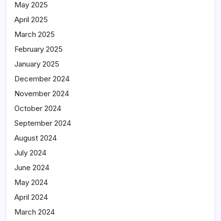
May 2025
April 2025
March 2025
February 2025
January 2025
December 2024
November 2024
October 2024
September 2024
August 2024
July 2024
June 2024
May 2024
April 2024
March 2024