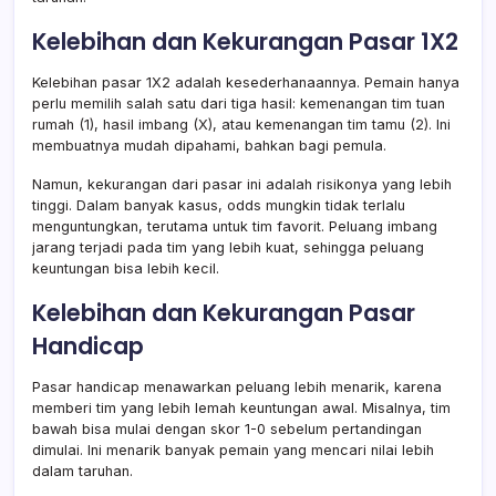
Kelebihan dan Kekurangan Pasar 1X2
Kelebihan pasar 1X2 adalah kesederhanaannya. Pemain hanya
perlu memilih salah satu dari tiga hasil: kemenangan tim tuan
rumah (1), hasil imbang (X), atau kemenangan tim tamu (2). Ini
membuatnya mudah dipahami, bahkan bagi pemula.
Namun, kekurangan dari pasar ini adalah risikonya yang lebih
tinggi. Dalam banyak kasus, odds mungkin tidak terlalu
menguntungkan, terutama untuk tim favorit. Peluang imbang
jarang terjadi pada tim yang lebih kuat, sehingga peluang
keuntungan bisa lebih kecil.
Kelebihan dan Kekurangan Pasar
Handicap
Pasar handicap menawarkan peluang lebih menarik, karena
memberi tim yang lebih lemah keuntungan awal. Misalnya, tim
bawah bisa mulai dengan skor 1-0 sebelum pertandingan
dimulai. Ini menarik banyak pemain yang mencari nilai lebih
dalam taruhan.