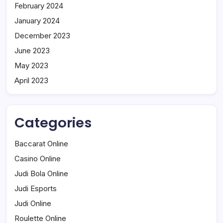
February 2024
January 2024
December 2023
June 2023
May 2023
April 2023
Categories
Baccarat Online
Casino Online
Judi Bola Online
Judi Esports
Judi Online
Roulette Online