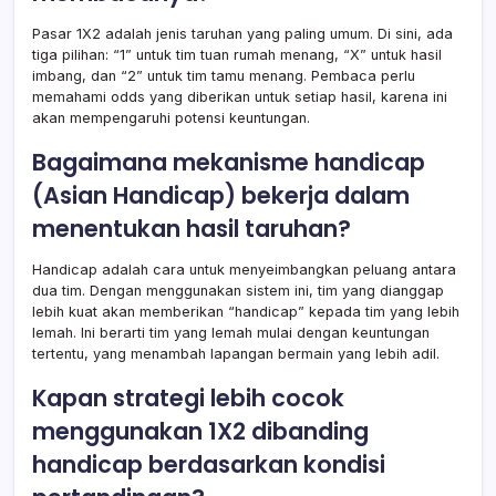
Pasar 1X2 adalah jenis taruhan yang paling umum. Di sini, ada
tiga pilihan: “1” untuk tim tuan rumah menang, “X” untuk hasil
imbang, dan “2” untuk tim tamu menang. Pembaca perlu
memahami odds yang diberikan untuk setiap hasil, karena ini
akan mempengaruhi potensi keuntungan.
Bagaimana mekanisme handicap
(Asian Handicap) bekerja dalam
menentukan hasil taruhan?
Handicap adalah cara untuk menyeimbangkan peluang antara
dua tim. Dengan menggunakan sistem ini, tim yang dianggap
lebih kuat akan memberikan “handicap” kepada tim yang lebih
lemah. Ini berarti tim yang lemah mulai dengan keuntungan
tertentu, yang menambah lapangan bermain yang lebih adil.
Kapan strategi lebih cocok
menggunakan 1X2 dibanding
handicap berdasarkan kondisi