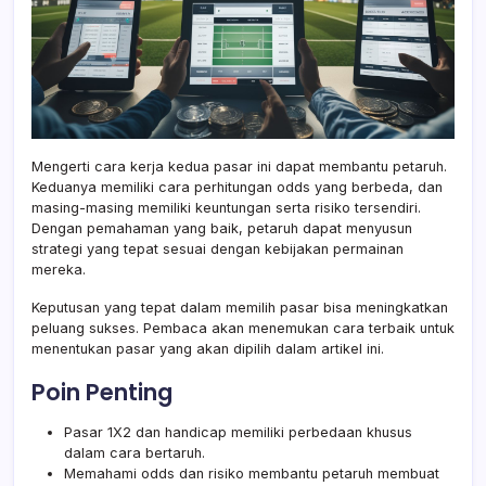
Mengerti cara kerja kedua pasar ini dapat membantu petaruh.
Keduanya memiliki cara perhitungan odds yang berbeda, dan
masing-masing memiliki keuntungan serta risiko tersendiri.
Dengan pemahaman yang baik, petaruh dapat menyusun
strategi yang tepat sesuai dengan kebijakan permainan
mereka.
Keputusan yang tepat dalam memilih pasar bisa meningkatkan
peluang sukses. Pembaca akan menemukan cara terbaik untuk
menentukan pasar yang akan dipilih dalam artikel ini.
Poin Penting
Pasar 1X2 dan handicap memiliki perbedaan khusus
dalam cara bertaruh.
Memahami odds dan risiko membantu petaruh membuat