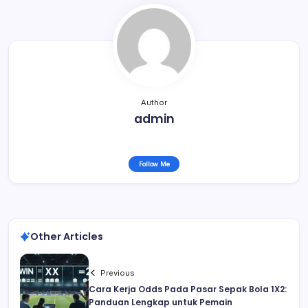
Author
admin
Follow Me
Other Articles
Previous
Cara Kerja Odds Pada Pasar Sepak Bola 1X2:
Panduan Lengkap untuk Pemain