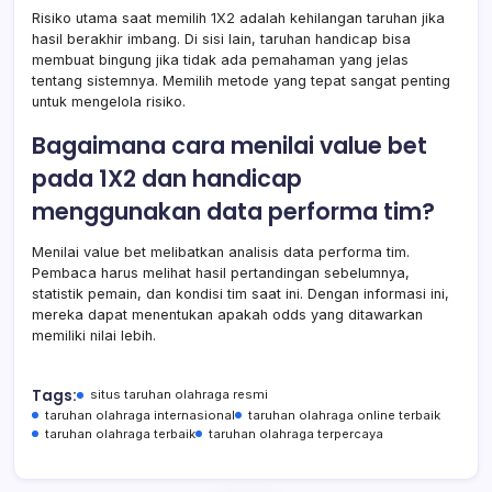
Risiko utama saat memilih 1X2 adalah kehilangan taruhan jika
hasil berakhir imbang. Di sisi lain, taruhan handicap bisa
membuat bingung jika tidak ada pemahaman yang jelas
tentang sistemnya. Memilih metode yang tepat sangat penting
untuk mengelola risiko.
Bagaimana cara menilai value bet
pada 1X2 dan handicap
menggunakan data performa tim?
Menilai value bet melibatkan analisis data performa tim.
Pembaca harus melihat hasil pertandingan sebelumnya,
statistik pemain, dan kondisi tim saat ini. Dengan informasi ini,
mereka dapat menentukan apakah odds yang ditawarkan
memiliki nilai lebih.
Tags:
situs taruhan olahraga resmi
taruhan olahraga internasional
taruhan olahraga online terbaik
taruhan olahraga terbaik
taruhan olahraga terpercaya