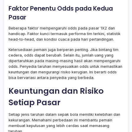
Faktor Penentu Odds pada Kedua
Pasar
Beberapa faktor mempengaruhi odds pada pasar 1X2 dan
handicap. Faktor kunci termasuk performa tim terkini, statistik
head-to-head, dan kondisi cuaca pada hari pertandingan.
Ketersediaan pemain juga berperan penting. Jika bintang tim
cedera, odds dapat berubah. Selain itu, jumlah uang yang
dipertaruhkan pada masing-masing hasil akan mempengaruhi
odds. Penyedia taruhan menyesuaikan odds untuk memastikan
keuntungan dan mengurangi risiko kerugian. Ini berarti odds
bisa bervariasi antara penyedia yang berbeda.
Keuntungan dan Risiko
Setiap Pasar
Setiap jenis taruhan dalam sepak bola memiliki kelebihan dan
kekurangan. Memahami perbedaan ini membantu pemain
membuat keputusan yang lebih cerdas saat memasang
taruhan.