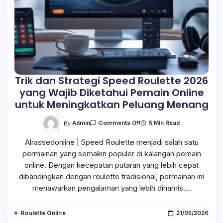
Trik dan Strategi Speed Roulette 2026
yang Wajib Diketahui Pemain Online
untuk Meningkatkan Peluang Menang
On
By
Admin
5 Min Read
Comments Off
Trik
Dan
Alrassedonline | Speed Roulette menjadi salah satu
Strategi
Speed
permainan yang semakin populer di kalangan pemain
Roulette
2026
online. Dengan kecepatan putaran yang lebih cepat
Yang
Wajib
dibandingkan dengan roulette tradisional, permainan ini
Diketahui
menawarkan pengalaman yang lebih dinamis.…
Pemain
Online
Untuk
Meningkatkan
Roulette Online
21/05/2026
Peluang
Menang