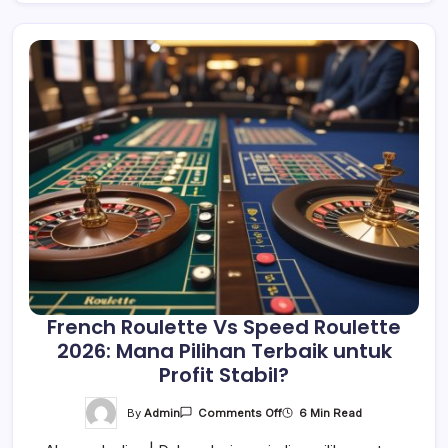
French Roulette Vs Speed Roulette
2026: Mana Pilihan Terbaik untuk
Profit Stabil?
On
By
Admin
6 Min Read
Comments Off
French
Roulette