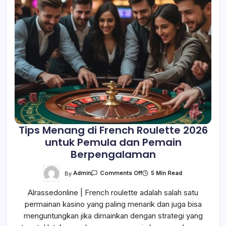
Tips Menang di French Roulette 2026
untuk Pemula dan Pemain
Berpengalaman
On
By
Admin
5 Min Read
Comments Off
Tips
Menang
Alrassedonline | French roulette adalah salah satu
Di
French
permainan kasino yang paling menarik dan juga bisa
Roulette
2026
menguntungkan jika dimainkan dengan strategi yang
Untuk
Pemula