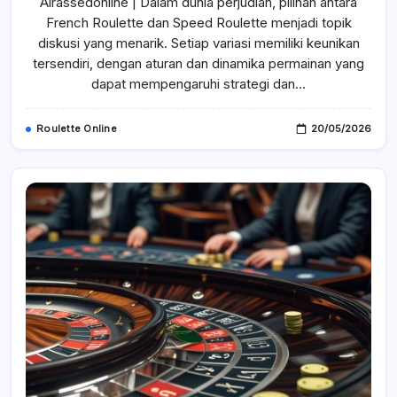
Alrassedonline | Dalam dunia perjudian, pilihan antara
Vs
Speed
French Roulette dan Speed Roulette menjadi topik
Roulette
2026:
diskusi yang menarik. Setiap variasi memiliki keunikan
Mana
Pilihan
tersendiri, dengan aturan dan dinamika permainan yang
Terbaik
dapat mempengaruhi strategi dan…
Untuk
Profit
Stabil?
Roulette Online
20/05/2026