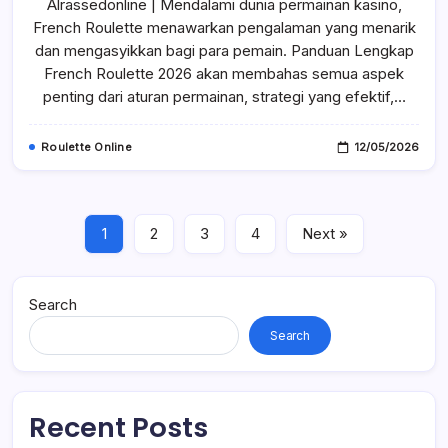
Alrassedonline | Mendalami dunia permainan kasino,
French
Roulette
French Roulette menawarkan pengalaman yang menarik
2026:
Aturan,
dan mengasyikkan bagi para pemain. Panduan Lengkap
Strategi,
Dan
French Roulette 2026 akan membahas semua aspek
Peluang
penting dari aturan permainan, strategi yang efektif,…
Menang
Yang
Perlu
Diketahui
Roulette Online
12/05/2026
1
2
3
4
Next »
Search
Search
Recent Posts