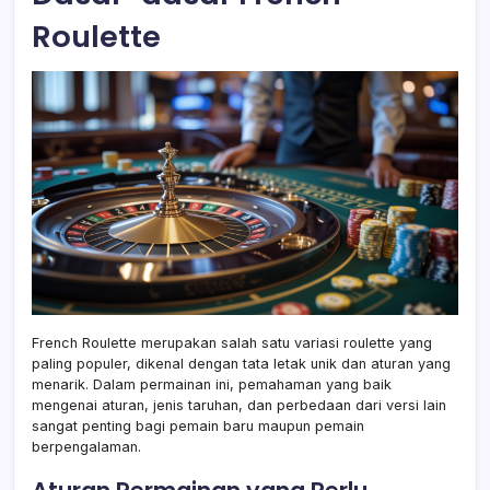
Roulette
French Roulette merupakan salah satu variasi roulette yang
paling populer, dikenal dengan tata letak unik dan aturan yang
menarik. Dalam permainan ini, pemahaman yang baik
mengenai aturan, jenis taruhan, dan perbedaan dari versi lain
sangat penting bagi pemain baru maupun pemain
berpengalaman.