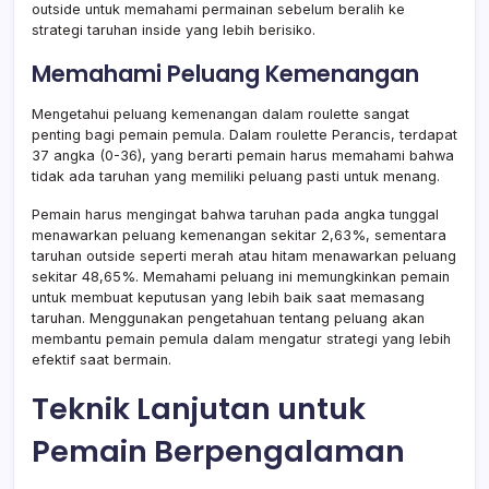
outside untuk memahami permainan sebelum beralih ke
strategi taruhan inside yang lebih berisiko.
Memahami Peluang Kemenangan
Mengetahui peluang kemenangan dalam roulette sangat
penting bagi pemain pemula. Dalam roulette Perancis, terdapat
37 angka (0-36), yang berarti pemain harus memahami bahwa
tidak ada taruhan yang memiliki peluang pasti untuk menang.
Pemain harus mengingat bahwa taruhan pada angka tunggal
menawarkan peluang kemenangan sekitar 2,63%, sementara
taruhan outside seperti merah atau hitam menawarkan peluang
sekitar 48,65%. Memahami peluang ini memungkinkan pemain
untuk membuat keputusan yang lebih baik saat memasang
taruhan. Menggunakan pengetahuan tentang peluang akan
membantu pemain pemula dalam mengatur strategi yang lebih
efektif saat bermain.
Teknik Lanjutan untuk
Pemain Berpengalaman