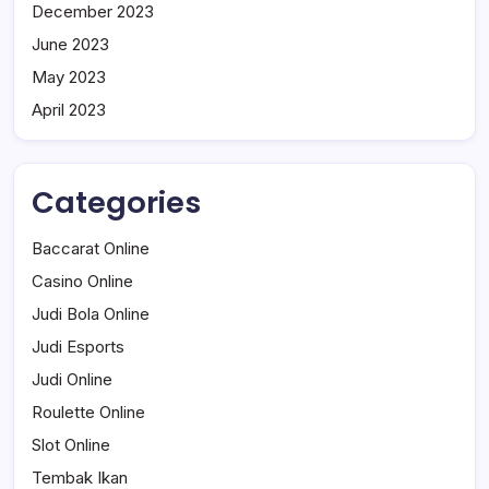
December 2023
June 2023
May 2023
April 2023
Categories
Baccarat Online
Casino Online
Judi Bola Online
Judi Esports
Judi Online
Roulette Online
Slot Online
Tembak Ikan