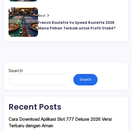
Next
French Roulette Vs Speed Roulette 2026:
Mana Pilihan Terbaik untuk Profit Stabil?
Search
Search
Recent Posts
Cara Download Aplikasi Slot 777 Deluxe 2026 Versi
Terbaru dengan Aman