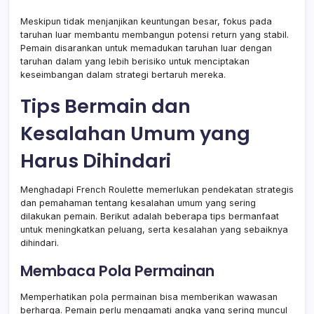
Meskipun tidak menjanjikan keuntungan besar, fokus pada
taruhan luar membantu membangun potensi return yang stabil.
Pemain disarankan untuk memadukan taruhan luar dengan
taruhan dalam yang lebih berisiko untuk menciptakan
keseimbangan dalam strategi bertaruh mereka.
Tips Bermain dan
Kesalahan Umum yang
Harus Dihindari
Menghadapi French Roulette memerlukan pendekatan strategis
dan pemahaman tentang kesalahan umum yang sering
dilakukan pemain. Berikut adalah beberapa tips bermanfaat
untuk meningkatkan peluang, serta kesalahan yang sebaiknya
dihindari.
Membaca Pola Permainan
Memperhatikan pola permainan bisa memberikan wawasan
berharga. Pemain perlu mengamati angka yang sering muncul