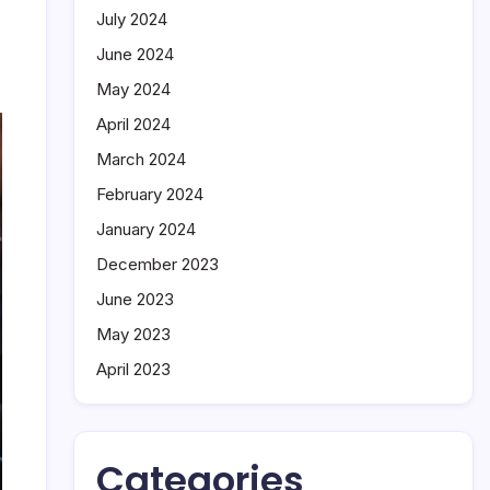
July 2024
June 2024
May 2024
April 2024
March 2024
February 2024
January 2024
December 2023
June 2023
May 2023
April 2023
Categories