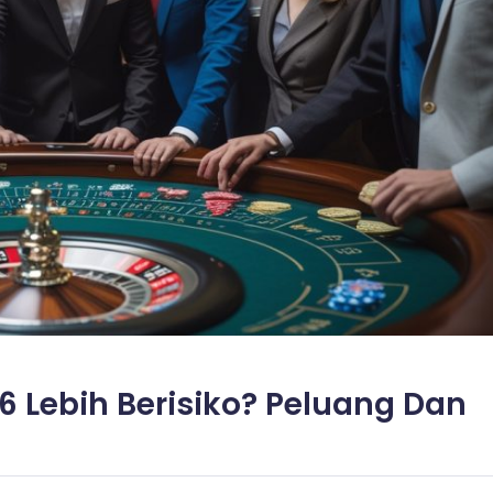
6 Lebih Berisiko? Peluang Dan