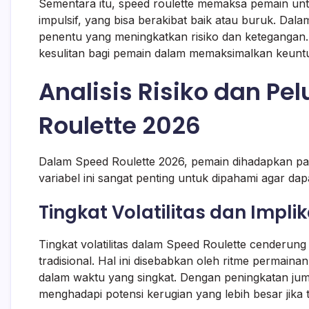
Sementara itu, speed roulette memaksa pemain un
impulsif, yang bisa berakibat baik atau buruk. Dala
penentu yang meningkatkan risiko dan ketegangan
kesulitan bagi pemain dalam memaksimalkan keunt
Analisis Risiko dan P
Roulette 2026
Dalam Speed Roulette 2026, pemain dihadapkan pada 
variabel ini sangat penting untuk dipahami agar d
Tingkat Volatilitas dan Impli
Tingkat volatilitas dalam Speed Roulette cenderung
tradisional. Hal ini disebabkan oleh ritme permai
dalam waktu yang singkat. Dengan peningkatan jum
menghadapi potensi kerugian yang lebih besar jika ti