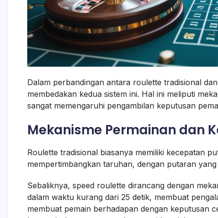
Dalam perbandingan antara roulette tradisional da
membedakan kedua sistem ini. Hal ini meliputi mek
sangat memengaruhi pengambilan keputusan pema
Mekanisme Permainan dan K
Roulette tradisional biasanya memiliki kecepatan p
mempertimbangkan taruhan, dengan putaran yang me
Sebaliknya, speed roulette dirancang dengan meka
dalam waktu kurang dari 25 detik, membuat pengala
membuat pemain berhadapan dengan keputusan cep