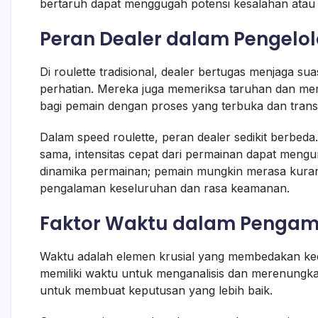
bertaruh dapat menggugah potensi kesalahan atau
Peran Dealer dalam Pengel
Di roulette tradisional, dealer bertugas menjaga
perhatian. Mereka juga memeriksa taruhan dan me
bagi pemain dengan proses yang terbuka dan trans
Dalam speed roulette, peran dealer sedikit berbed
sama, intensitas cepat dari permainan dapat mengu
dinamika permainan; pemain mungkin merasa kura
pengalaman keseluruhan dan rasa keamanan.
Faktor Waktu dalam Pengam
Waktu adalah elemen krusial yang membedakan kedua 
memiliki waktu untuk menganalisis dan merenungka
untuk membuat keputusan yang lebih baik.