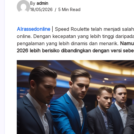
By
admin
18/05/2026
5 Min Read
Alrassedonline
| Speed Roulette telah menjadi sala
online. Dengan kecepatan yang lebih tinggi daripad
pengalaman yang lebih dinamis dan menarik.
Namun
2026 lebih berisiko dibandingkan dengan versi seb