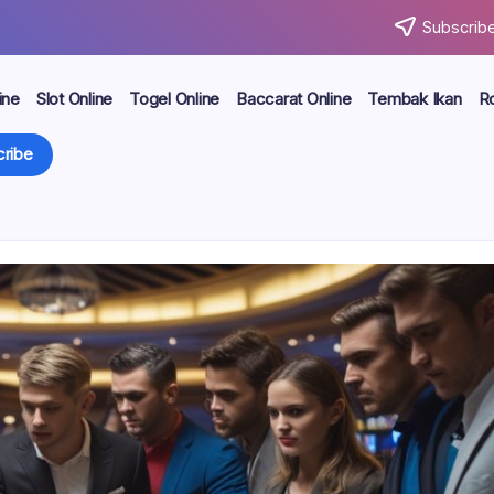
Subscribe
ine
Slot Online
Togel Online
Baccarat Online
Tembak Ikan
Ro
ribe