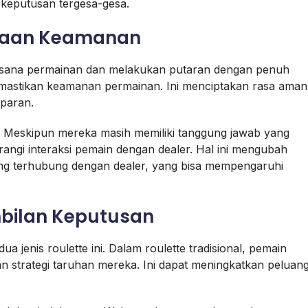
 keputusan tergesa-gesa.
olaan Keamanan
 suasana permainan dan melakukan putaran dengan penuh
mastikan keamanan permainan. Ini menciptakan rasa aman
paran.
a. Meskipun mereka masih memiliki tanggung jawab yang
rangi interaksi pemain dengan dealer. Hal ini mengubah
ng terhubung dengan dealer, yang bisa mempengaruhi
bilan Keputusan
jenis roulette ini. Dalam roulette tradisional, pemain
n strategi taruhan mereka. Ini dapat meningkatkan peluan