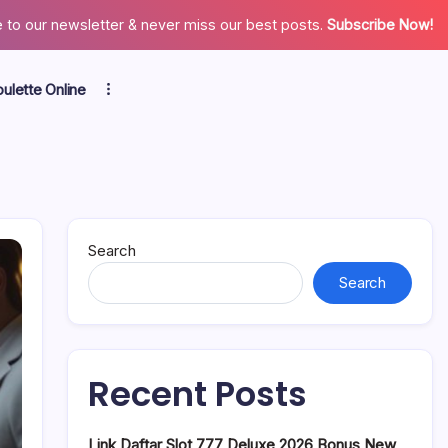
 to our newsletter & never miss our best posts.
Subscribe Now!
ulette Online
Search
Search
Recent Posts
Link Daftar Slot 777 Deluxe 2026 Bonus New