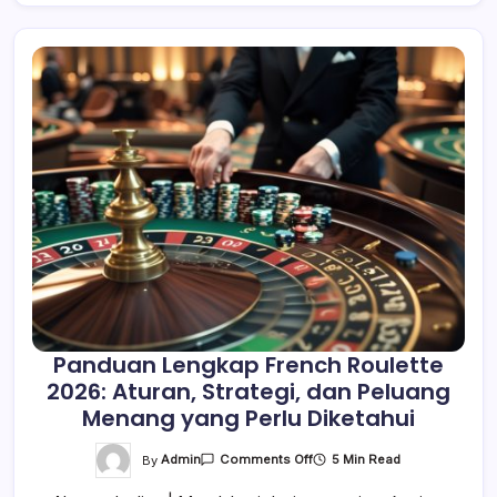
Panduan Lengkap French Roulette
2026: Aturan, Strategi, dan Peluang
Menang yang Perlu Diketahui
On
By
Admin
5 Min Read
Comments Off
Panduan
Lengkap