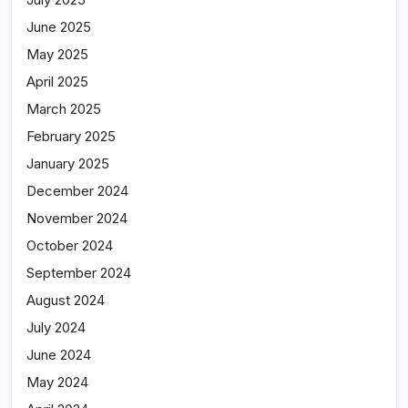
June 2025
May 2025
April 2025
March 2025
February 2025
January 2025
December 2024
November 2024
October 2024
September 2024
August 2024
July 2024
June 2024
May 2024