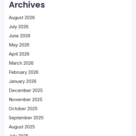
Archives
August 2026
July 2026
June 2026
May 2026
April 2026
March 2026
February 2026
January 2026
December 2025
November 2025
October 2025
September 2025
August 2025
July 2025