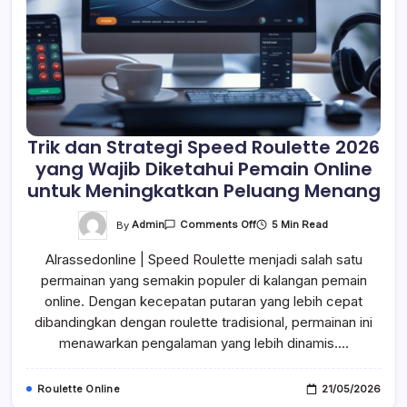
Trik dan Strategi Speed Roulette 2026
yang Wajib Diketahui Pemain Online
untuk Meningkatkan Peluang Menang
On
By
Admin
5 Min Read
Comments Off
Trik
Dan
Alrassedonline | Speed Roulette menjadi salah satu
Strategi
Speed
permainan yang semakin populer di kalangan pemain
Roulette
2026
online. Dengan kecepatan putaran yang lebih cepat
Yang
Wajib
dibandingkan dengan roulette tradisional, permainan ini
Diketahui
menawarkan pengalaman yang lebih dinamis.…
Pemain
Online
Untuk
Meningkatkan
Roulette Online
21/05/2026
Peluang
Menang