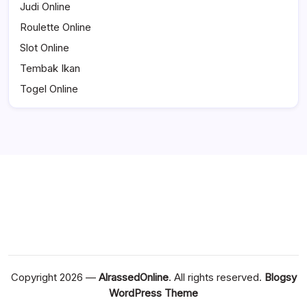
Judi Online
Roulette Online
Slot Online
Tembak Ikan
Togel Online
Copyright 2026 —
AlrassedOnline
. All rights reserved.
Blogsy
WordPress Theme