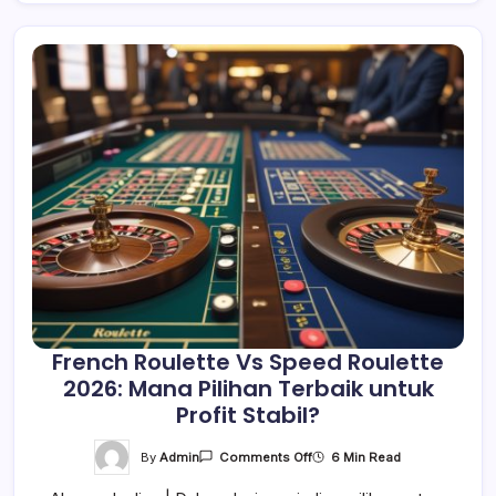
French Roulette Vs Speed Roulette
2026: Mana Pilihan Terbaik untuk
Profit Stabil?
On
By
Admin
6 Min Read
Comments Off
French
Roulette