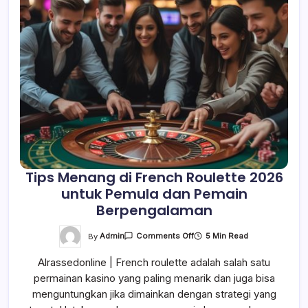
Tips Menang di French Roulette 2026
untuk Pemula dan Pemain
Berpengalaman
On
By
Admin
5 Min Read
Comments Off
Tips
Menang
Alrassedonline | French roulette adalah salah satu
Di
French
permainan kasino yang paling menarik dan juga bisa
Roulette
2026
menguntungkan jika dimainkan dengan strategi yang
Untuk
Pemula