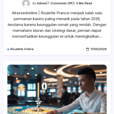
On
By
Admin
5 Min Read
Comments Off
French
Roulette
Alrassedonline | Roulette Prancis menjadi salah satu
2026:
Rahasia
permainan kasino paling menarik pada tahun 2026,
House
Edge
terutama karena keunggulan rumah yang rendah. Dengan
Rendah
Dan
memahami aturan dan strategi dasar, pemain dapat
Cara
memanfaatkan keunggulan ini untuk meningkatkan…
Memanfaatkannya
Roulette Online
17/05/2026