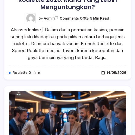
Menguntungkan?
On
By
Admin
5 Min Read
Comments Off
Perbedaan
French
Alrassedonline | Dalam dunia permainan kasino, pemain
Roulette
Vs
sering kali dihadapkan pada pilihan antara berbagai jenis
Speed
Roulette
roulette. Di antara banyak varian, French Roulette dan
2026:
Mana
Speed Roulette menjadi favorit karena kecepatan dan
Yang
gaya bermainnya yang berbeda. Bagi…
Lebih
Menguntungkan?
Roulette Online
14/05/2026