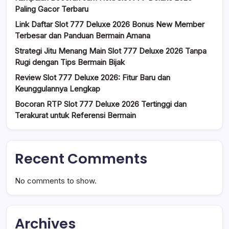
Paling Gacor Terbaru
Link Daftar Slot 777 Deluxe 2026 Bonus New Member
Terbesar dan Panduan Bermain Amana
Strategi Jitu Menang Main Slot 777 Deluxe 2026 Tanpa
Rugi dengan Tips Bermain Bijak
Review Slot 777 Deluxe 2026: Fitur Baru dan
Keunggulannya Lengkap
Bocoran RTP Slot 777 Deluxe 2026 Tertinggi dan
Terakurat untuk Referensi Bermain
Recent Comments
No comments to show.
Archives