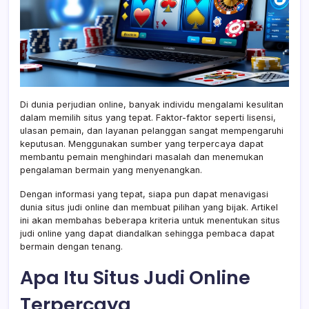
Di dunia perjudian online, banyak individu mengalami kesulitan
dalam memilih situs yang tepat. Faktor-faktor seperti lisensi,
ulasan pemain, dan layanan pelanggan sangat mempengaruhi
keputusan. Menggunakan sumber yang terpercaya dapat
membantu pemain menghindari masalah dan menemukan
pengalaman bermain yang menyenangkan.
Dengan informasi yang tepat, siapa pun dapat menavigasi
dunia situs judi online dan membuat pilihan yang bijak. Artikel
ini akan membahas beberapa kriteria untuk menentukan situs
judi online yang dapat diandalkan sehingga pembaca dapat
bermain dengan tenang.
Apa Itu Situs Judi Online
Terpercaya