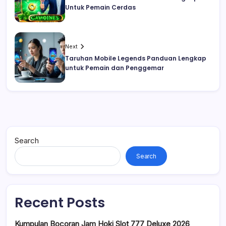
Untuk Pemain Cerdas
Next
Taruhan Mobile Legends Panduan Lengkap
untuk Pemain dan Penggemar
Search
Search
Recent Posts
Kumpulan Bocoran Jam Hoki Slot 777 Deluxe 2026