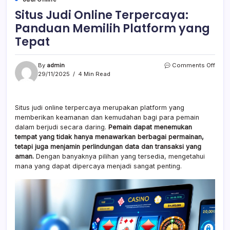
Situs Judi Online Terpercaya:
Panduan Memilih Platform yang
Tepat
on
By
admin
Comments Off
Situs
29/11/2025
4 Min Read
Judi
Onlin
Terpe
Situs judi online terpercaya merupakan platform yang
Pand
memberikan keamanan dan kemudahan bagi para pemain
Memi
Plat
dalam berjudi secara daring.
Pemain dapat menemukan
yang
tempat yang tidak hanya menawarkan berbagai permainan,
Tepa
tetapi juga menjamin perlindungan data dan transaksi yang
aman.
Dengan banyaknya pilihan yang tersedia, mengetahui
mana yang dapat dipercaya menjadi sangat penting.