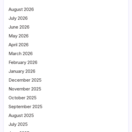
August 2026
July 2026
June 2026
May 2026
April 2026
March 2026
February 2026
January 2026
December 2025
November 2025
October 2025
September 2025
August 2025
July 2025