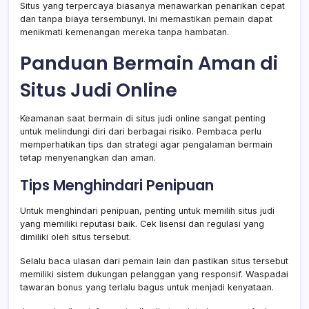
Situs yang terpercaya biasanya menawarkan penarikan cepat
dan tanpa biaya tersembunyi. Ini memastikan pemain dapat
menikmati kemenangan mereka tanpa hambatan.
Panduan Bermain Aman di
Situs Judi Online
Keamanan saat bermain di situs judi online sangat penting
untuk melindungi diri dari berbagai risiko. Pembaca perlu
memperhatikan tips dan strategi agar pengalaman bermain
tetap menyenangkan dan aman.
Tips Menghindari Penipuan
Untuk menghindari penipuan, penting untuk memilih situs judi
yang memiliki reputasi baik. Cek lisensi dan regulasi yang
dimiliki oleh situs tersebut.
Selalu baca ulasan dari pemain lain dan pastikan situs tersebut
memiliki sistem dukungan pelanggan yang responsif. Waspadai
tawaran bonus yang terlalu bagus untuk menjadi kenyataan.