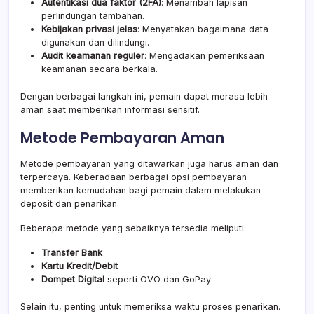
Autentikasi dua faktor (2FA)
: Menambah lapisan
perlindungan tambahan.
Kebijakan privasi jelas
: Menyatakan bagaimana data
digunakan dan dilindungi.
Audit keamanan reguler
: Mengadakan pemeriksaan
keamanan secara berkala.
Dengan berbagai langkah ini, pemain dapat merasa lebih
aman saat memberikan informasi sensitif.
Metode Pembayaran Aman
Metode pembayaran yang ditawarkan juga harus aman dan
terpercaya. Keberadaan berbagai opsi pembayaran
memberikan kemudahan bagi pemain dalam melakukan
deposit dan penarikan.
Beberapa metode yang sebaiknya tersedia meliputi:
Transfer Bank
Kartu Kredit/Debit
Dompet Digital
seperti OVO dan GoPay
Selain itu, penting untuk memeriksa waktu proses penarikan.