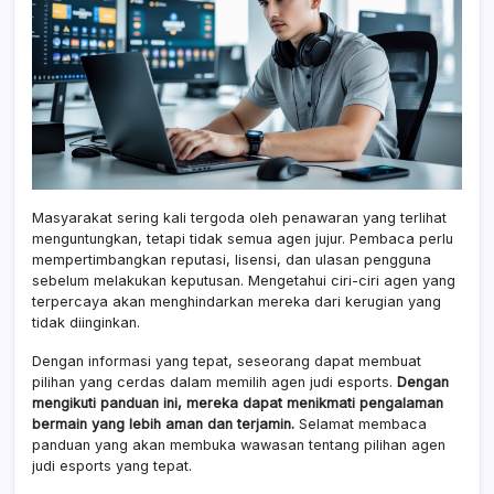
Masyarakat sering kali tergoda oleh penawaran yang terlihat
menguntungkan, tetapi tidak semua agen jujur. Pembaca perlu
mempertimbangkan reputasi, lisensi, dan ulasan pengguna
sebelum melakukan keputusan. Mengetahui ciri-ciri agen yang
terpercaya akan menghindarkan mereka dari kerugian yang
tidak diinginkan.
Dengan informasi yang tepat, seseorang dapat membuat
pilihan yang cerdas dalam memilih agen judi esports.
Dengan
mengikuti panduan ini, mereka dapat menikmati pengalaman
bermain yang lebih aman dan terjamin.
Selamat membaca
panduan yang akan membuka wawasan tentang pilihan agen
judi esports yang tepat.