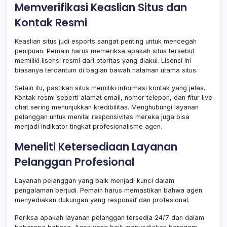
Memverifikasi Keaslian Situs dan
Kontak Resmi
Keaslian situs judi esports sangat penting untuk mencegah
penipuan. Pemain harus memeriksa apakah situs tersebut
memiliki lisensi resmi dari otoritas yang diakui. Lisensi ini
biasanya tercantum di bagian bawah halaman utama situs.
Selain itu, pastikan situs memiliki informasi kontak yang jelas.
Kontak resmi seperti alamat email, nomor telepon, dan fitur live
chat sering menunjukkan kredibilitas. Menghubungi layanan
pelanggan untuk menilai responsivitas mereka juga bisa
menjadi indikator tingkat profesionalisme agen.
Meneliti Ketersediaan Layanan
Pelanggan Profesional
Layanan pelanggan yang baik menjadi kunci dalam
pengalaman berjudi. Pemain harus memastikan bahwa agen
menyediakan dukungan yang responsif dan profesional.
Periksa apakah layanan pelanggan tersedia 24/7 dan dalam