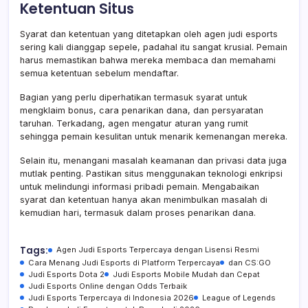
Ketentuan Situs
Syarat dan ketentuan yang ditetapkan oleh agen judi esports
sering kali dianggap sepele, padahal itu sangat krusial. Pemain
harus memastikan bahwa mereka membaca dan memahami
semua ketentuan sebelum mendaftar.
Bagian yang perlu diperhatikan termasuk syarat untuk
mengklaim bonus, cara penarikan dana, dan persyaratan
taruhan. Terkadang, agen mengatur aturan yang rumit
sehingga pemain kesulitan untuk menarik kemenangan mereka.
Selain itu, menangani masalah keamanan dan privasi data juga
mutlak penting. Pastikan situs menggunakan teknologi enkripsi
untuk melindungi informasi pribadi pemain. Mengabaikan
syarat dan ketentuan hanya akan menimbulkan masalah di
kemudian hari, termasuk dalam proses penarikan dana.
Tags:
Agen Judi Esports Terpercaya dengan Lisensi Resmi
Cara Menang Judi Esports di Platform Terpercaya
dan CS:GO
Judi Esports Dota 2
Judi Esports Mobile Mudah dan Cepat
Judi Esports Online dengan Odds Terbaik
Judi Esports Terpercaya di Indonesia 2026
League of Legends