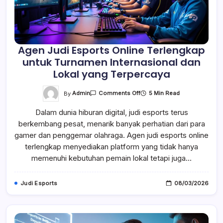
Agen Judi Esports Online Terlengkap
untuk Turnamen Internasional dan
Lokal yang Terpercaya
On
By
Admin
5 Min Read
Comments Off
Agen
Judi
Dalam dunia hiburan digital, judi esports terus
Esports
Online
berkembang pesat, menarik banyak perhatian dari para
Terlengkap
Untuk
gamer dan penggemar olahraga. Agen judi esports online
Turnamen
Internasional
terlengkap menyediakan platform yang tidak hanya
Dan
memenuhi kebutuhan pemain lokal tetapi juga…
Lokal
Yang
Terpercaya
Judi Esports
08/03/2026