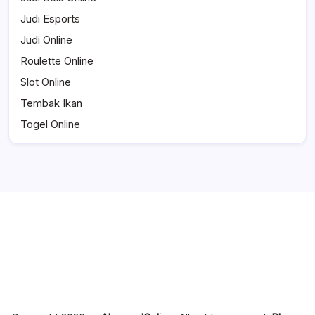
Judi Esports
Judi Online
Roulette Online
Slot Online
Tembak Ikan
Togel Online