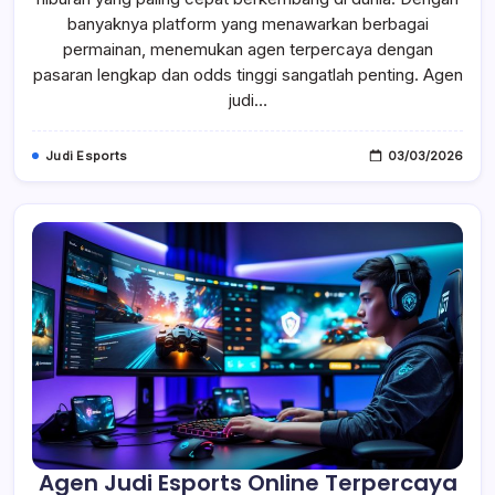
Resmi
Dengan
banyaknya platform yang menawarkan berbagai
Pasaran
Lengkap
permainan, menemukan agen terpercaya dengan
Dan
pasaran lengkap dan odds tinggi sangatlah penting. Agen
Odds
Tinggi
judi…
Untuk
Menang
Maksimal
Judi Esports
03/03/2026
Agen Judi Esports Online Terpercaya