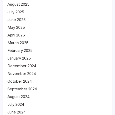
August 2025
July 2025
June 2025
May 2025
April 2025
March 2025
February 2025
January 2025
December 2024
November 2024
October 2024
September 2024
August 2024
July 2024
June 2024