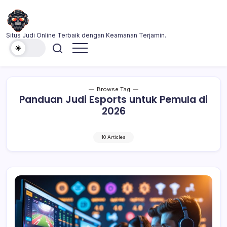
Skip
to
content
AlrassedOnline
Situs Judi Online Terbaik dengan Keamanan Terjamin.
Browse Tag
Panduan Judi Esports untuk Pemula di
2026
10 Articles