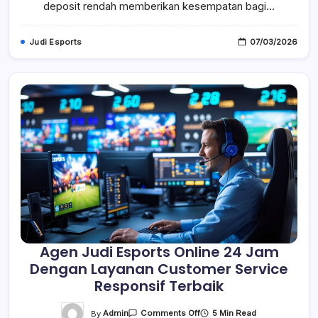
deposit rendah memberikan kesempatan bagi…
Rendah
Untuk
Pengalaman
Bermain
Judi Esports
07/03/2026
Optimal
Agen Judi Esports Online 24 Jam
Dengan Layanan Customer Service
Responsif Terbaik
On
By
Admin
5 Min Read
Comments Off