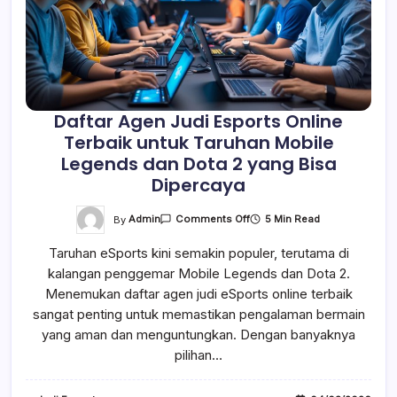
Daftar Agen Judi Esports Online
Terbaik untuk Taruhan Mobile
Legends dan Dota 2 yang Bisa
Dipercaya
On
By
Admin
5 Min Read
Comments Off
Daftar
Agen
Taruhan eSports kini semakin populer, terutama di
Judi
Esports
kalangan penggemar Mobile Legends dan Dota 2.
Online
Terbaik
Menemukan daftar agen judi eSports online terbaik
Untuk
Taruhan
sangat penting untuk memastikan pengalaman bermain
Mobile
yang aman dan menguntungkan. Dengan banyaknya
Legends
Dan
pilihan…
Dota
2
Yang
Bisa