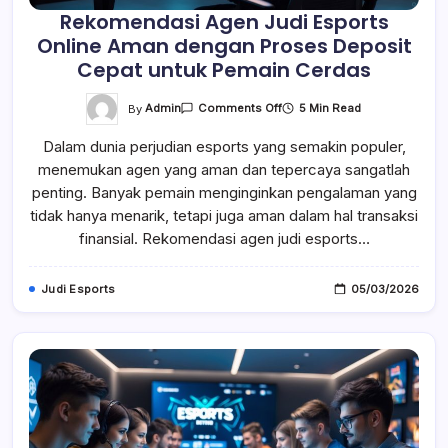
Rekomendasi Agen Judi Esports
Online Aman dengan Proses Deposit
Cepat untuk Pemain Cerdas
On
By
Admin
5 Min Read
Comments Off
Rekomendasi
Agen
Dalam dunia perjudian esports yang semakin populer,
Judi
Esports
menemukan agen yang aman dan tepercaya sangatlah
Online
Aman
penting. Banyak pemain menginginkan pengalaman yang
Dengan
Proses
tidak hanya menarik, tetapi juga aman dalam hal transaksi
Deposit
finansial. Rekomendasi agen judi esports…
Cepat
Untuk
Pemain
Cerdas
Judi Esports
05/03/2026