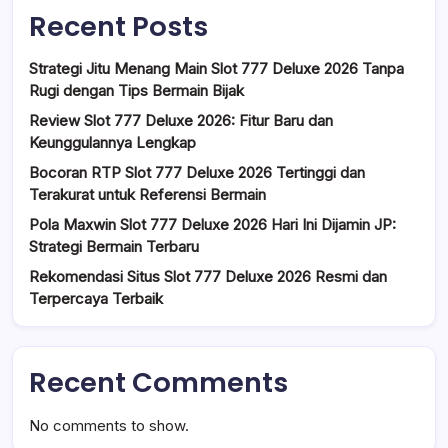
Recent Posts
Strategi Jitu Menang Main Slot 777 Deluxe 2026 Tanpa
Rugi dengan Tips Bermain Bijak
Review Slot 777 Deluxe 2026: Fitur Baru dan
Keunggulannya Lengkap
Bocoran RTP Slot 777 Deluxe 2026 Tertinggi dan
Terakurat untuk Referensi Bermain
Pola Maxwin Slot 777 Deluxe 2026 Hari Ini Dijamin JP:
Strategi Bermain Terbaru
Rekomendasi Situs Slot 777 Deluxe 2026 Resmi dan
Terpercaya Terbaik
Recent Comments
No comments to show.