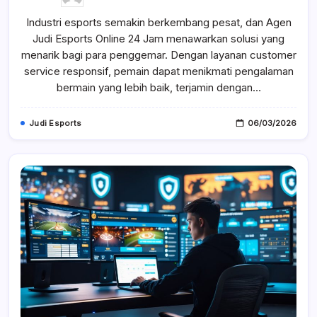
Agen
Judi
Industri esports semakin berkembang pesat, dan Agen
Esports
Online
Judi Esports Online 24 Jam menawarkan solusi yang
24
Jam
menarik bagi para penggemar. Dengan layanan customer
Dengan
Layanan
service responsif, pemain dapat menikmati pengalaman
Customer
bermain yang lebih baik, terjamin dengan…
Service
Responsif
Terbaik
Judi Esports
06/03/2026