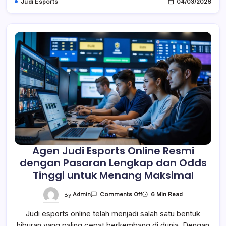
Judi Esports
04/03/2026
Dipercaya
Agen Judi Esports Online Resmi
dengan Pasaran Lengkap dan Odds
Tinggi untuk Menang Maksimal
On
By
Admin
6 Min Read
Comments Off
Agen
Judi
Judi esports online telah menjadi salah satu bentuk
Esports
Online
hiburan yang paling cepat berkembang di dunia. Dengan