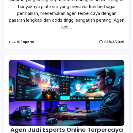
Resmi
Dengan
banyaknya platform yang menawarkan berbagai
Pasaran
Lengkap
permainan, menemukan agen terpercaya dengan
Dan
pasaran lengkap dan odds tinggi sangatlah penting. Agen
Odds
Tinggi
judi…
Untuk
Menang
Maksimal
Judi Esports
03/03/2026
Agen Judi Esports Online Terpercaya