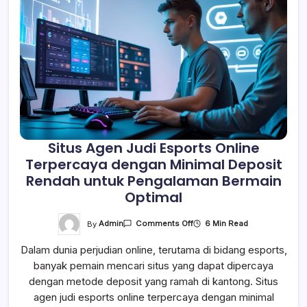
Situs Agen Judi Esports Online
Terpercaya dengan Minimal Deposit
Rendah untuk Pengalaman Bermain
Optimal
On
By
Admin
6 Min Read
Comments Off
Situs
Agen
Dalam dunia perjudian online, terutama di bidang esports,
Judi
Esports
banyak pemain mencari situs yang dapat dipercaya
Online
Terpercaya
dengan metode deposit yang ramah di kantong. Situs
Dengan
Minimal
agen judi esports online terpercaya dengan minimal
Deposit