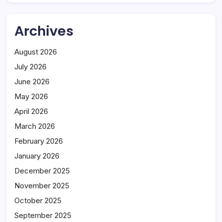
Archives
August 2026
July 2026
June 2026
May 2026
April 2026
March 2026
February 2026
January 2026
December 2025
November 2025
October 2025
September 2025