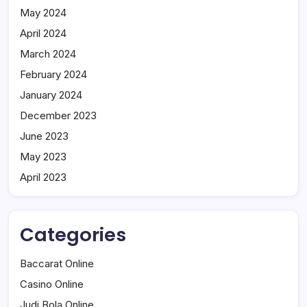
May 2024
April 2024
March 2024
February 2024
January 2024
December 2023
June 2023
May 2023
April 2023
Categories
Baccarat Online
Casino Online
Judi Bola Online