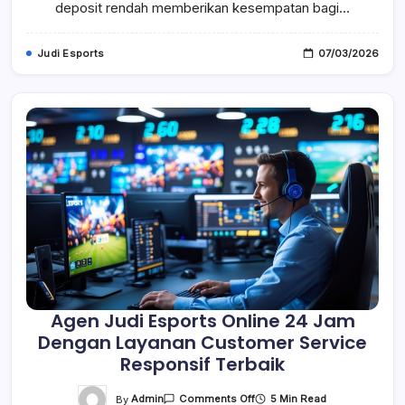
deposit rendah memberikan kesempatan bagi…
Rendah
Untuk
Pengalaman
Bermain
Judi Esports
07/03/2026
Optimal
Agen Judi Esports Online 24 Jam
Dengan Layanan Customer Service
Responsif Terbaik
On
By
Admin
5 Min Read
Comments Off