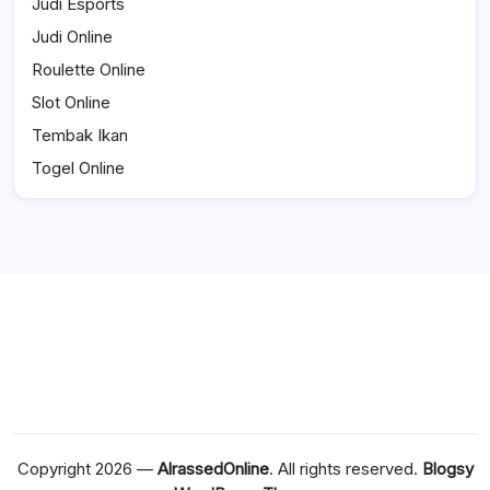
Judi Esports
Judi Online
Roulette Online
Slot Online
Tembak Ikan
Togel Online
Copyright 2026 —
AlrassedOnline
. All rights reserved.
Blogsy