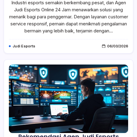
Industri esports semakin berkembang pesat, dan Agen
Esports
Online
Judi Esports Online 24 Jam menawarkan solusi yang
24
Jam
menarik bagi para penggemar. Dengan layanan customer
Dengan
Layanan
service responsif, pemain dapat menikmati pengalaman
Customer
bermain yang lebih baik, terjamin dengan…
Service
Responsif
Terbaik
Judi Esports
06/03/2026
Rekomendasi Agen Judi Esports