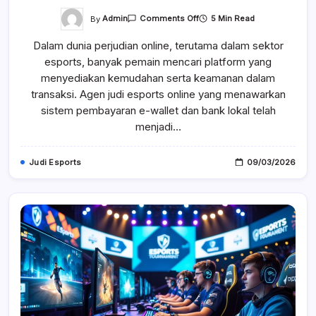
On
By
Admin
5 Min Read
Comments Off
Agen
Judi
Dalam dunia perjudian online, terutama dalam sektor
Esports
Online
esports, banyak pemain mencari platform yang
Dengan
Sistem
menyediakan kemudahan serta keamanan dalam
Pembayaran
E-
transaksi. Agen judi esports online yang menawarkan
Wallet
sistem pembayaran e-wallet dan bank lokal telah
Dan
Bank
menjadi…
Lokal
Yang
Aman
Dan
Judi Esports
09/03/2026
Terpercaya