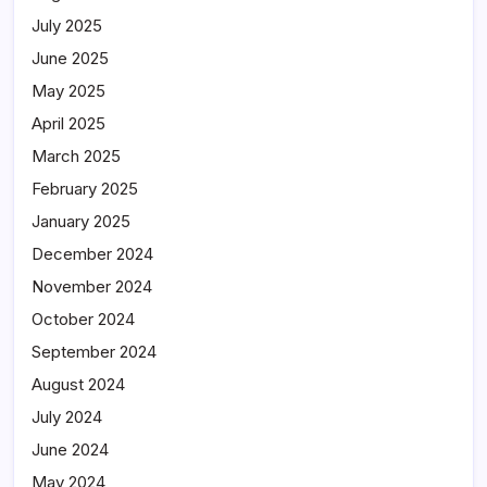
July 2025
June 2025
May 2025
April 2025
March 2025
February 2025
January 2025
December 2024
November 2024
October 2024
September 2024
August 2024
July 2024
June 2024
May 2024