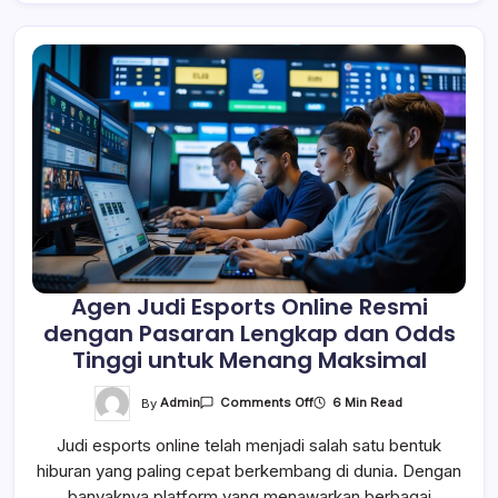
Agen Judi Esports Online Resmi
dengan Pasaran Lengkap dan Odds
Tinggi untuk Menang Maksimal
On
By
Admin
6 Min Read
Comments Off
Agen
Judi
Judi esports online telah menjadi salah satu bentuk
Esports
Online
hiburan yang paling cepat berkembang di dunia. Dengan
Resmi
Dengan
banyaknya platform yang menawarkan berbagai