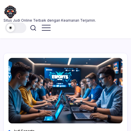
Skip
to
content
AlrassedOnline
Situs Judi Online Terbaik dengan Keamanan Terjamin.