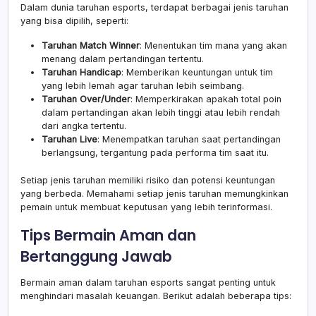
Dalam dunia taruhan esports, terdapat berbagai jenis taruhan
yang bisa dipilih, seperti:
Taruhan Match Winner
: Menentukan tim mana yang akan
menang dalam pertandingan tertentu.
Taruhan Handicap
: Memberikan keuntungan untuk tim
yang lebih lemah agar taruhan lebih seimbang.
Taruhan Over/Under
: Memperkirakan apakah total poin
dalam pertandingan akan lebih tinggi atau lebih rendah
dari angka tertentu.
Taruhan Live
: Menempatkan taruhan saat pertandingan
berlangsung, tergantung pada performa tim saat itu.
Setiap jenis taruhan memiliki risiko dan potensi keuntungan
yang berbeda. Memahami setiap jenis taruhan memungkinkan
pemain untuk membuat keputusan yang lebih terinformasi.
Tips Bermain Aman dan
Bertanggung Jawab
Bermain aman dalam taruhan esports sangat penting untuk
menghindari masalah keuangan. Berikut adalah beberapa tips: