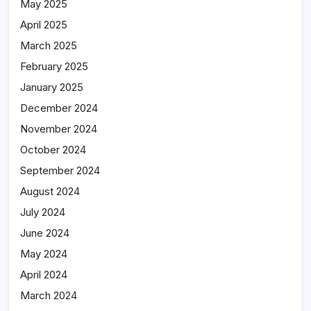
May 2025
April 2025
March 2025
February 2025
January 2025
December 2024
November 2024
October 2024
September 2024
August 2024
July 2024
June 2024
May 2024
April 2024
March 2024