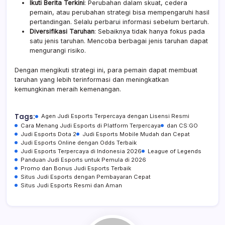
Ikuti Berita Terkini
: Perubahan dalam skuat, cedera
pemain, atau perubahan strategi bisa mempengaruhi hasil
pertandingan. Selalu perbarui informasi sebelum bertaruh.
Diversifikasi Taruhan
: Sebaiknya tidak hanya fokus pada
satu jenis taruhan. Mencoba berbagai jenis taruhan dapat
mengurangi risiko.
Dengan mengikuti strategi ini, para pemain dapat membuat
taruhan yang lebih terinformasi dan meningkatkan
kemungkinan meraih kemenangan.
Tags:
Agen Judi Esports Terpercaya dengan Lisensi Resmi
Cara Menang Judi Esports di Platform Terpercaya
dan CS:GO
Judi Esports Dota 2
Judi Esports Mobile Mudah dan Cepat
Judi Esports Online dengan Odds Terbaik
Judi Esports Terpercaya di Indonesia 2026
League of Legends
Panduan Judi Esports untuk Pemula di 2026
Promo dan Bonus Judi Esports Terbaik
Situs Judi Esports dengan Pembayaran Cepat
Situs Judi Esports Resmi dan Aman