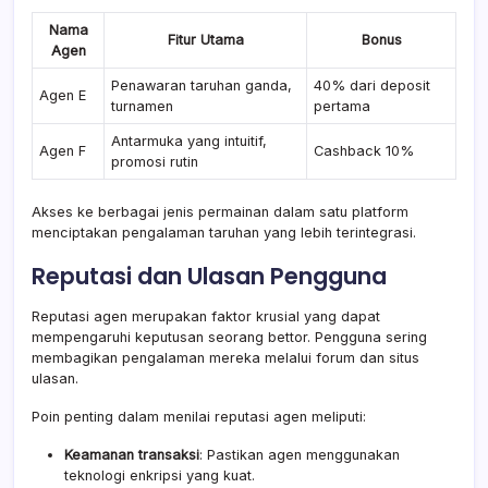
Nama
Fitur Utama
Bonus
Agen
Penawaran taruhan ganda,
40% dari deposit
Agen E
turnamen
pertama
Antarmuka yang intuitif,
Agen F
Cashback 10%
promosi rutin
Akses ke berbagai jenis permainan dalam satu platform
menciptakan pengalaman taruhan yang lebih terintegrasi.
Reputasi dan Ulasan Pengguna
Reputasi agen merupakan faktor krusial yang dapat
mempengaruhi keputusan seorang bettor. Pengguna sering
membagikan pengalaman mereka melalui forum dan situs
ulasan.
Poin penting dalam menilai reputasi agen meliputi:
Keamanan transaksi
: Pastikan agen menggunakan
teknologi enkripsi yang kuat.