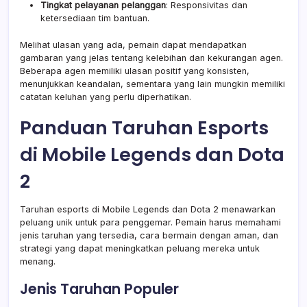
Tingkat pelayanan pelanggan
: Responsivitas dan
ketersediaan tim bantuan.
Melihat ulasan yang ada, pemain dapat mendapatkan
gambaran yang jelas tentang kelebihan dan kekurangan agen.
Beberapa agen memiliki ulasan positif yang konsisten,
menunjukkan keandalan, sementara yang lain mungkin memiliki
catatan keluhan yang perlu diperhatikan.
Panduan Taruhan Esports
di Mobile Legends dan Dota
2
Taruhan esports di Mobile Legends dan Dota 2 menawarkan
peluang unik untuk para penggemar. Pemain harus memahami
jenis taruhan yang tersedia, cara bermain dengan aman, dan
strategi yang dapat meningkatkan peluang mereka untuk
menang.
Jenis Taruhan Populer