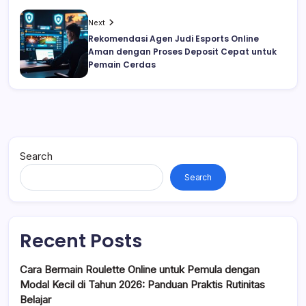
Next
Rekomendasi Agen Judi Esports Online
Aman dengan Proses Deposit Cepat untuk
Pemain Cerdas
Search
Search
Recent Posts
Cara Bermain Roulette Online untuk Pemula dengan
Modal Kecil di Tahun 2026: Panduan Praktis Rutinitas
Belajar