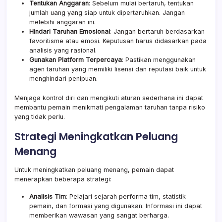
Tentukan Anggaran
: Sebelum mulai bertaruh, tentukan
jumlah uang yang siap untuk dipertaruhkan. Jangan
melebihi anggaran ini.
Hindari Taruhan Emosional
: Jangan bertaruh berdasarkan
favoritisme atau emosi. Keputusan harus didasarkan pada
analisis yang rasional.
Gunakan Platform Terpercaya
: Pastikan menggunakan
agen taruhan yang memiliki lisensi dan reputasi baik untuk
menghindari penipuan.
Menjaga kontrol diri dan mengikuti aturan sederhana ini dapat
membantu pemain menikmati pengalaman taruhan tanpa risiko
yang tidak perlu.
Strategi Meningkatkan Peluang
Menang
Untuk meningkatkan peluang menang, pemain dapat
menerapkan beberapa strategi:
Analisis Tim
: Pelajari sejarah performa tim, statistik
pemain, dan formasi yang digunakan. Informasi ini dapat
memberikan wawasan yang sangat berharga.