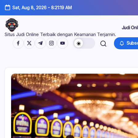
Skip
Sat, Aug 8, 2026
-
8:21:20 AM
to
content
Judi Onl
AlrassedOnline
Situs Judi Online Terbaik dengan Keamanan Terjamin.
https://www.facebook.com/
https://twitter.com/
https://t.me/
https://www.instagram.com/
https://youtube.com/
Subsc