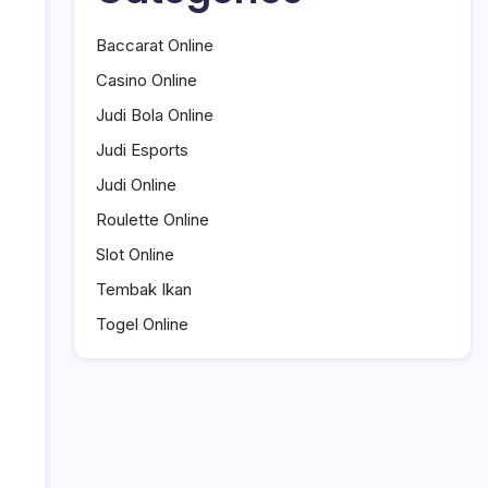
Baccarat Online
Casino Online
Judi Bola Online
Judi Esports
Judi Online
Roulette Online
Slot Online
Tembak Ikan
Togel Online