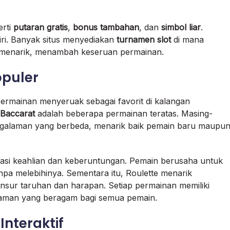
erti
putaran gratis
,
bonus tambahan
, dan
simbol liar
.
iri. Banyak situs menyediakan
turnamen slot
di mana
 menarik, menambah keseruan permainan.
opuler
permainan menyeruak sebagai favorit di kalangan
Baccarat
adalah beberapa permainan teratas. Masing-
ngalaman yang berbeda, menarik baik pemain baru maupu
nasi keahlian dan keberuntungan. Pemain berusaha untuk
pa melebihinya. Sementara itu, Roulette menarik
sur taruhan dan harapan. Setiap permainan memiliki
laman yang beragam bagi semua pemain.
nteraktif