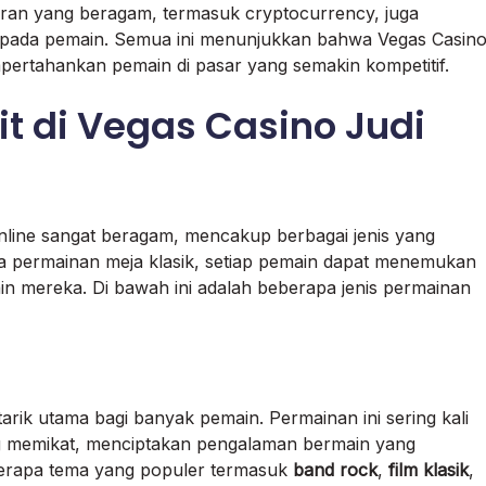
aran yang beragam, termasuk cryptocurrency, juga
as pada pemain. Semua ini menunjukkan bahwa Vegas Casin
mpertahankan pemain di pasar yang semakin kompetitif.
t di Vegas Casino Judi
nline sangat beragam, mencakup berbagai jenis yang
ga permainan meja klasik, setiap pemain dapat menemukan
in mereka. Di bawah ini adalah beberapa jenis permainan
tarik utama bagi banyak pemain. Permainan ini sering kali
 memikat, menciptakan pengalaman bermain yang
erapa tema yang populer termasuk
band rock
,
film klasik
,