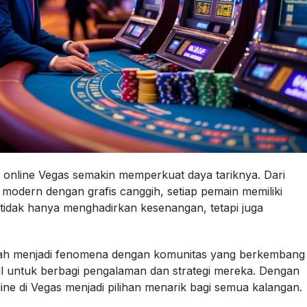
online Vegas semakin memperkuat daya tariknya. Dari
t modern dengan grafis canggih, setiap pemain memiliki
 tidak hanya menghadirkan kesenangan, tetapi juga
 telah menjadi fenomena dengan komunitas yang berkembang
l untuk berbagi pengalaman dan strategi mereka. Dengan
line di Vegas menjadi pilihan menarik bagi semua kalangan.