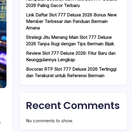
2026 Paling Gacor Terbaru
Link Daftar Slot 777 Deluxe 2026 Bonus New
Member Terbesar dan Panduan Bermain
Amana
Strategi Jitu Menang Main Slot 777 Deluxe
2026 Tanpa Rugi dengan Tips Bermain Bijak
Review Slot 777 Deluxe 2026: Fitur Baru dan
Keunggulannya Lengkap
Bocoran RTP Slot 777 Deluxe 2026 Tertinggi
dan Terakurat untuk Referensi Bermain
Recent Comments
No comments to show.
on
f
Vegas