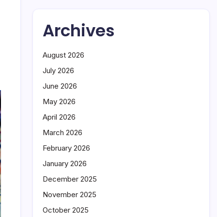
Casino
Judi
Archives
Online
Paling
Populer
August 2026
Di
Era
July 2026
Digital
June 2026
May 2026
April 2026
March 2026
February 2026
January 2026
December 2025
November 2025
October 2025