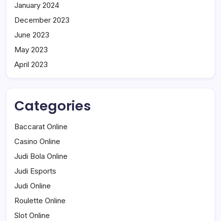
January 2024
December 2023
June 2023
May 2023
April 2023
Categories
Baccarat Online
Casino Online
Judi Bola Online
Judi Esports
Judi Online
Roulette Online
Slot Online