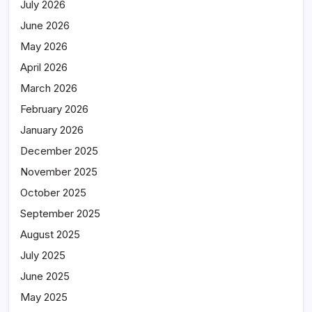
July 2026
June 2026
May 2026
April 2026
March 2026
February 2026
January 2026
December 2025
November 2025
October 2025
September 2025
August 2025
July 2025
June 2025
May 2025