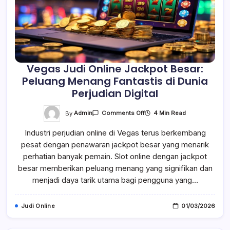
Vegas Judi Online Jackpot Besar:
Peluang Menang Fantastis di Dunia
Perjudian Digital
On
By
Admin
4 Min Read
Comments Off
Vegas
Judi
Industri perjudian online di Vegas terus berkembang
Online
Jackpot
pesat dengan penawaran jackpot besar yang menarik
Besar:
Peluang
perhatian banyak pemain. Slot online dengan jackpot
Menang
Fantastis
besar memberikan peluang menang yang signifikan dan
Di
menjadi daya tarik utama bagi pengguna yang…
Dunia
Perjudian
Digital
Judi Online
01/03/2026