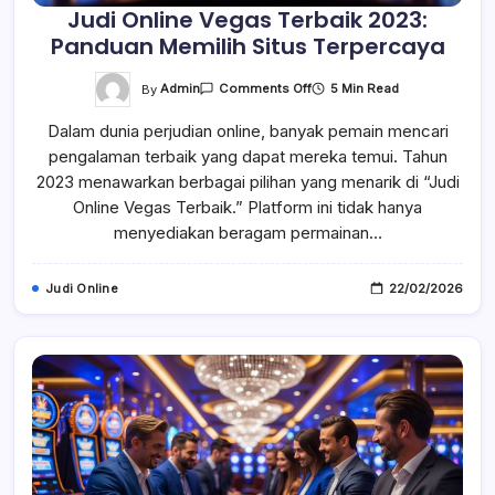
Judi Online Vegas Terbaik 2023:
Panduan Memilih Situs Terpercaya
On
By
Admin
5 Min Read
Comments Off
Judi
Online
Dalam dunia perjudian online, banyak pemain mencari
Vegas
Terbaik
pengalaman terbaik yang dapat mereka temui. Tahun
2023:
Panduan
2023 menawarkan berbagai pilihan yang menarik di “Judi
Memilih
Situs
Online Vegas Terbaik.” Platform ini tidak hanya
Terpercaya
menyediakan beragam permainan…
Judi Online
22/02/2026