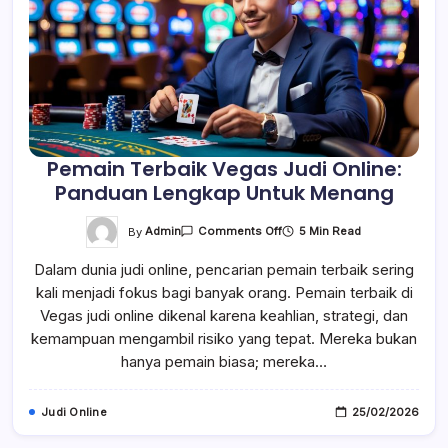
Pemain Terbaik Vegas Judi Online:
Panduan Lengkap Untuk Menang
On
By
Admin
5 Min Read
Comments Off
Pemain
Terbaik
Dalam dunia judi online, pencarian pemain terbaik sering
Vegas
Judi
kali menjadi fokus bagi banyak orang. Pemain terbaik di
Online:
Panduan
Vegas judi online dikenal karena keahlian, strategi, dan
Lengkap
Untuk
kemampuan mengambil risiko yang tepat. Mereka bukan
Menang
hanya pemain biasa; mereka…
Judi Online
25/02/2026