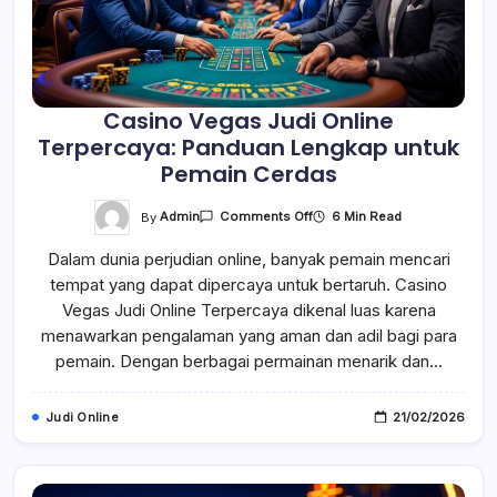
Casino Vegas Judi Online
Terpercaya: Panduan Lengkap untuk
Pemain Cerdas
On
By
Admin
6 Min Read
Comments Off
Casino
Vegas
Dalam dunia perjudian online, banyak pemain mencari
Judi
Online
tempat yang dapat dipercaya untuk bertaruh. Casino
Terpercaya:
Panduan
Vegas Judi Online Terpercaya dikenal luas karena
Lengkap
Untuk
menawarkan pengalaman yang aman dan adil bagi para
Pemain
pemain. Dengan berbagai permainan menarik dan…
Cerdas
Judi Online
21/02/2026