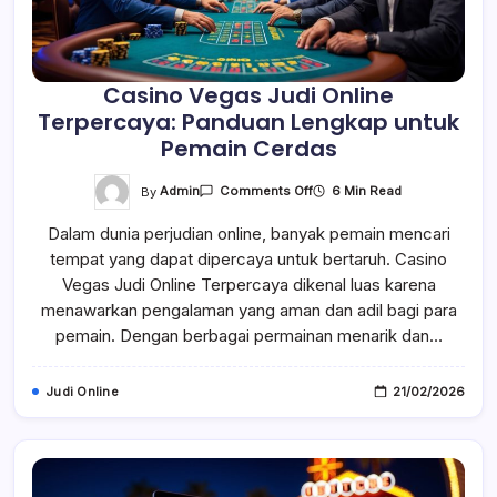
Casino Vegas Judi Online
Terpercaya: Panduan Lengkap untuk
Pemain Cerdas
On
By
Admin
6 Min Read
Comments Off
Casino
Vegas
Dalam dunia perjudian online, banyak pemain mencari
Judi
Online
tempat yang dapat dipercaya untuk bertaruh. Casino
Terpercaya:
Panduan
Vegas Judi Online Terpercaya dikenal luas karena
Lengkap
Untuk
menawarkan pengalaman yang aman dan adil bagi para
Pemain
pemain. Dengan berbagai permainan menarik dan…
Cerdas
Judi Online
21/02/2026