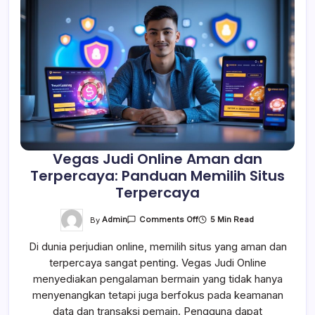
Vegas Judi Online Aman dan
Terpercaya: Panduan Memilih Situs
Terpercaya
On
By
Admin
5 Min Read
Comments Off
Vegas
Judi
Di dunia perjudian online, memilih situs yang aman dan
Online
Aman
terpercaya sangat penting. Vegas Judi Online
Dan
Terpercaya:
menyediakan pengalaman bermain yang tidak hanya
Panduan
Memilih
menyenangkan tetapi juga berfokus pada keamanan
Situs
data dan transaksi pemain. Pengguna dapat
Terpercaya