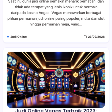
Saat ini, dunia judi online semakin menarik perhatian, dan
Judi
Online
tidak ada tempat yang lebih ikonik untuk bermain
Paling
Populer
daripada kasino Vegas. Vegas menawarkan berbagai
Di
Era
pilihan permainan judi online paling populer, mulai dari slot
Digital
hingga permainan meja, yang…
Judi Online
23/02/2026
Judi Online Vegas Terbaik 2023: