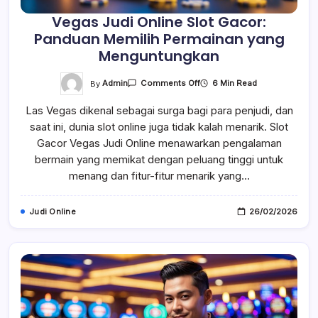
Vegas Judi Online Slot Gacor:
Panduan Memilih Permainan yang
Menguntungkan
On
By
Admin
6 Min Read
Comments Off
Vegas
Judi
Las Vegas dikenal sebagai surga bagi para penjudi, dan
Online
Slot
saat ini, dunia slot online juga tidak kalah menarik. Slot
Gacor:
Panduan
Gacor Vegas Judi Online menawarkan pengalaman
Memilih
Permainan
bermain yang memikat dengan peluang tinggi untuk
Yang
menang dan fitur-fitur menarik yang…
Menguntungkan
Judi Online
26/02/2026