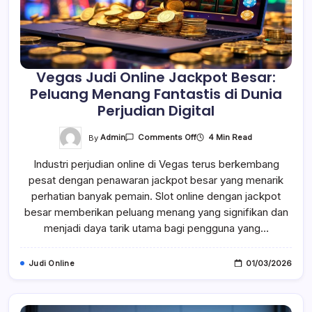
Vegas Judi Online Jackpot Besar:
Peluang Menang Fantastis di Dunia
Perjudian Digital
On
By
Admin
4 Min Read
Comments Off
Vegas
Judi
Industri perjudian online di Vegas terus berkembang
Online
Jackpot
pesat dengan penawaran jackpot besar yang menarik
Besar:
Peluang
perhatian banyak pemain. Slot online dengan jackpot
Menang
Fantastis
besar memberikan peluang menang yang signifikan dan
Di
menjadi daya tarik utama bagi pengguna yang…
Dunia
Perjudian
Digital
Judi Online
01/03/2026