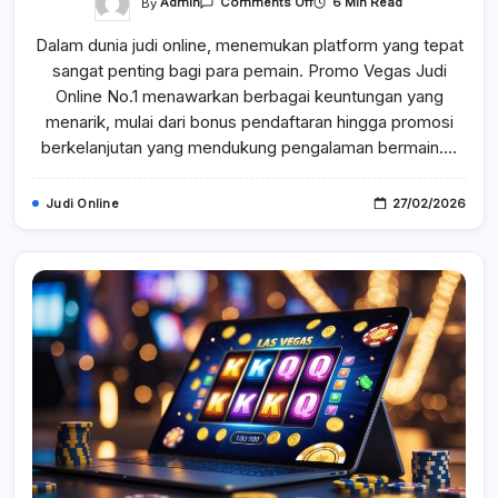
On
By
Admin
6 Min Read
Comments Off
Promo
Vegas
Dalam dunia judi online, menemukan platform yang tepat
Judi
Online
sangat penting bagi para pemain. Promo Vegas Judi
No.1:
Menangkan
Online No.1 menawarkan berbagai keuntungan yang
Pengalaman
Bermain
menarik, mulai dari bonus pendaftaran hingga promosi
Anda
berkelanjutan yang mendukung pengalaman bermain.…
Judi Online
27/02/2026