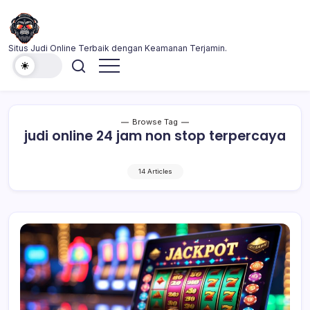
Skip
to
content
AlrassedOnline
Situs Judi Online Terbaik dengan Keamanan Terjamin.
Browse Tag
judi online 24 jam non stop terpercaya
14 Articles