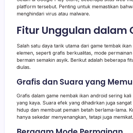
platform tersebut. Penting untuk memastikan bah
menghindari virus atau malware.
Fitur Unggulan dalam
Salah satu daya tarik utama dari game tembak ikan 
elemen, seperti grafis berkualitas, mode permain
bermain semakin asyik. Berikut adalah beberapa fi
diulas.
Grafis dan Suara yang Mem
Grafis dalam game nembak ikan android sering kal
yang kaya. Suara efek yang dihadirkan juga sang
hidup dan membuat pemain betah berlama-lama. Ko
hanya sekedar menyenangkan, tetapi juga memikat
Beragam Mode Permainan