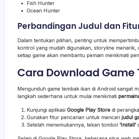
Fish Hunter
Ocean Hunter
Perbandingan Judul dan Fitu
Dalam tentukan pilihan, penting untuk mempertimba
kontrol yang mudah digunakan, storyline menarik, d
setiap game akan membantu pemain menikmati pen
Cara Download Game 
Mengunduh game tembak ikan di Android sangat mu
langkah sederhana untuk mulai menikmati
permaina
Kunjungi aplikasi
Google Play Store
di perangka
Gunakan fitur pencarian untuk mencari
judul 
Setelah menemukannya, tekan tombol
‘Install’
d
Selain di Google Play Store, beberapa situs web 