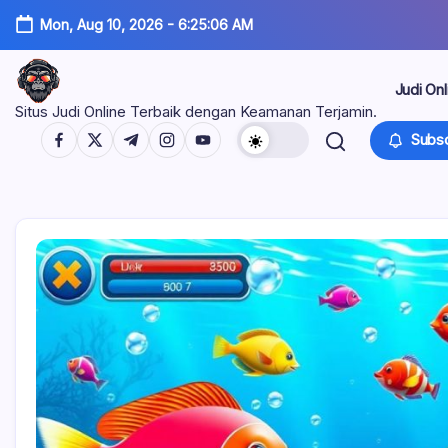
Skip
Mon, Aug 10, 2026
-
6:25:07 AM
to
content
Judi Onl
AlrassedOnline
Situs Judi Online Terbaik dengan Keamanan Terjamin.
https://www.facebook.com/
https://twitter.com/
https://t.me/
https://www.instagram.com/
https://youtube.com/
Subsc