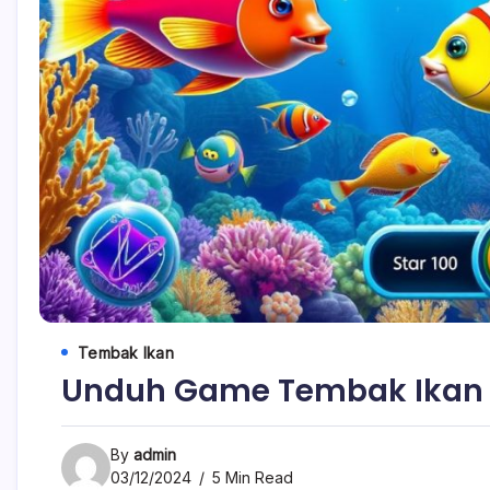
Tembak Ikan
Unduh Game Tembak Ikan A
By
admin
03/12/2024
5 Min Read