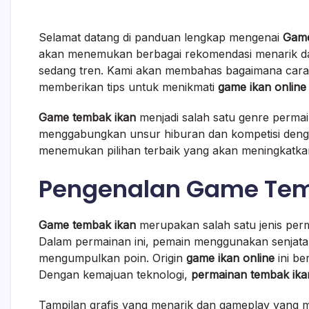
Selamat datang di panduan lengkap mengenai
Game
akan menemukan berbagai rekomendasi menarik dan
sedang tren. Kami akan membahas bagaimana car
memberikan tips untuk menikmati
game ikan online
Game tembak ikan
menjadi salah satu genre perma
menggabungkan unsur hiburan dan kompetisi deng
menemukan pilihan terbaik yang akan meningkatk
Pengenalan Game Tem
Game tembak ikan
merupakan salah satu jenis per
Dalam permainan ini, pemain menggunakan senjata
mengumpulkan poin. Origin
game ikan online
ini be
Dengan kemajuan teknologi,
permainan tembak ika
Tampilan grafis yang menarik dan gameplay yang 