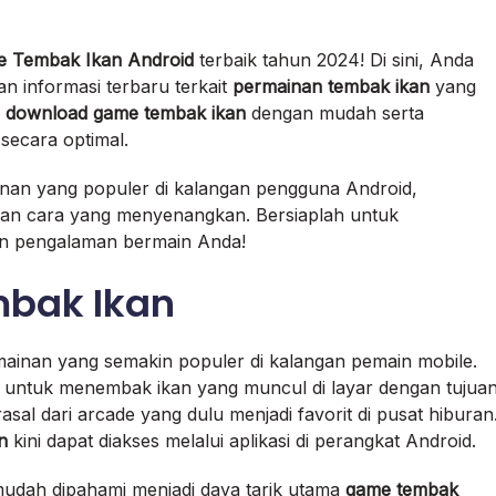
 Tembak Ikan Android
terbaik tahun 2024! Di sini, Anda
 informasi terbaru terkait
permainan tembak ikan
yang
a
download game tembak ikan
dengan mudah serta
secara optimal.
inan yang populer di kalangan pengguna Android,
an cara yang menyenangkan. Bersiaplah untuk
an pengalaman bermain Anda!
bak Ikan
mainan yang semakin populer di kalangan pemain mobile.
 untuk menembak ikan yang muncul di layar dengan tujua
rasal dari arcade yang dulu menjadi favorit di pusat hiburan
n
kini dapat diakses melalui aplikasi di perangkat Android.
mudah dipahami menjadi daya tarik utama
game tembak