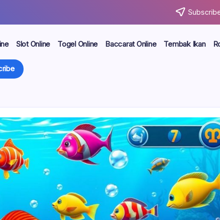
Subscribe
ine
Slot Online
Togel Online
Baccarat Online
Tembak Ikan
Ro
ribe