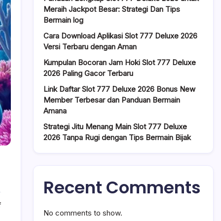
Meraih Jackpot Besar: Strategi Dan Tips
Bermain log
Cara Download Aplikasi Slot 777 Deluxe 2026
Versi Terbaru dengan Aman
Kumpulan Bocoran Jam Hoki Slot 777 Deluxe
2026 Paling Gacor Terbaru
Link Daftar Slot 777 Deluxe 2026 Bonus New
Member Terbesar dan Panduan Bermain
Amana
Strategi Jitu Menang Main Slot 777 Deluxe
2026 Tanpa Rugi dengan Tips Bermain Bijak
Recent Comments
on
f
No comments to show.
Unduh