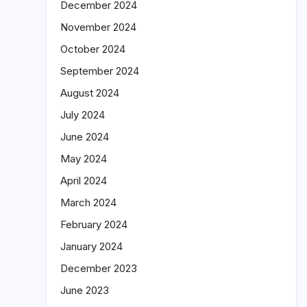
December 2024
November 2024
October 2024
September 2024
August 2024
July 2024
June 2024
May 2024
April 2024
March 2024
February 2024
January 2024
December 2023
June 2023