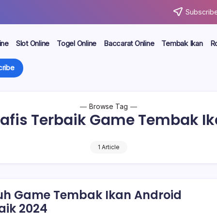
Subscribe
ine
Slot Online
Togel Online
Baccarat Online
Tembak Ikan
Ro
ribe
Browse Tag
afis Terbaik Game Tembak I
1 Article
h Game Tembak Ikan Android
aik 2024