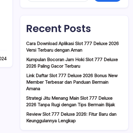
Recent Posts
Cara Download Aplikasi Slot 777 Deluxe 2026
Versi Terbaru dengan Aman
024
Kumpulan Bocoran Jam Hoki Slot 777 Deluxe
2026 Paling Gacor Terbaru
Link Daftar Slot 777 Deluxe 2026 Bonus New
Member Terbesar dan Panduan Bermain
Amana
Strategi Jitu Menang Main Slot 777 Deluxe
2026 Tanpa Rugi dengan Tips Bermain Bijak
Review Slot 777 Deluxe 2026: Fitur Baru dan
Keunggulannya Lengkap