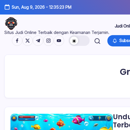
Skip
Sun, Aug 9, 2026
-
12:35:23 PM
to
content
Judi Onl
AlrassedOnline
Situs Judi Online Terbaik dengan Keamanan Terjamin.
https://www.facebook.com/
https://twitter.com/
https://t.me/
https://www.instagram.com/
https://youtube.com/
Subsc
Gr
Undu
Terb