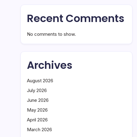
Recent Comments
No comments to show.
Archives
August 2026
July 2026
June 2026
May 2026
April 2026
March 2026