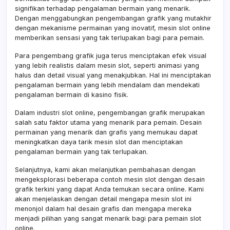
signifikan terhadap pengalaman bermain yang menarik.
Dengan menggabungkan pengembangan grafik yang mutakhir
dengan mekanisme permainan yang inovatif, mesin slot online
memberikan sensasi yang tak terlupakan bagi para pemain.
Para pengembang grafik juga terus menciptakan efek visual
yang lebih realistis dalam mesin slot, seperti animasi yang
halus dan detail visual yang menakjubkan. Hal ini menciptakan
pengalaman bermain yang lebih mendalam dan mendekati
pengalaman bermain di kasino fisik.
Dalam industri slot online, pengembangan grafik merupakan
salah satu faktor utama yang menarik para pemain. Desain
permainan yang menarik dan grafis yang memukau dapat
meningkatkan daya tarik mesin slot dan menciptakan
pengalaman bermain yang tak terlupakan.
Selanjutnya, kami akan melanjutkan pembahasan dengan
mengeksplorasi beberapa contoh mesin slot dengan desain
grafik terkini yang dapat Anda temukan secara online. Kami
akan menjelaskan dengan detail mengapa mesin slot ini
menonjol dalam hal desain grafis dan mengapa mereka
menjadi pilihan yang sangat menarik bagi para pemain slot
online.