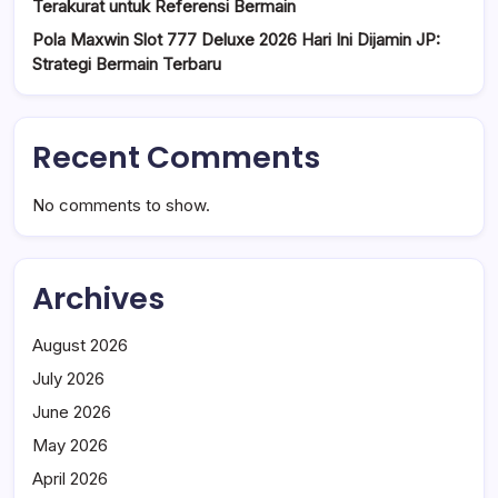
Terakurat untuk Referensi Bermain
Pola Maxwin Slot 777 Deluxe 2026 Hari Ini Dijamin JP:
Strategi Bermain Terbaru
Recent Comments
No comments to show.
Archives
August 2026
July 2026
June 2026
May 2026
April 2026