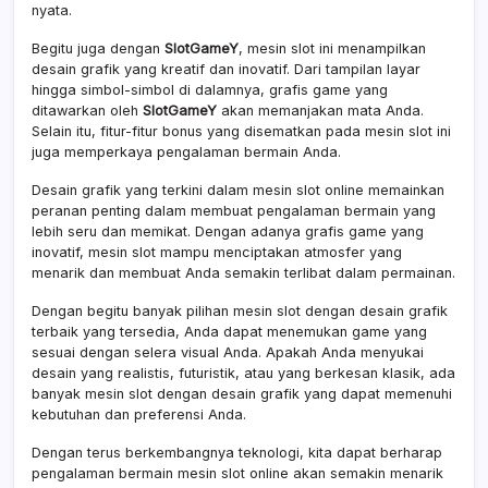
nyata.
Begitu juga dengan
SlotGameY
, mesin slot ini menampilkan
desain grafik yang kreatif dan inovatif. Dari tampilan layar
hingga simbol-simbol di dalamnya, grafis game yang
ditawarkan oleh
SlotGameY
akan memanjakan mata Anda.
Selain itu, fitur-fitur bonus yang disematkan pada mesin slot ini
juga memperkaya pengalaman bermain Anda.
Desain grafik yang terkini dalam mesin slot online memainkan
peranan penting dalam membuat pengalaman bermain yang
lebih seru dan memikat. Dengan adanya grafis game yang
inovatif, mesin slot mampu menciptakan atmosfer yang
menarik dan membuat Anda semakin terlibat dalam permainan.
Dengan begitu banyak pilihan mesin slot dengan desain grafik
terbaik yang tersedia, Anda dapat menemukan game yang
sesuai dengan selera visual Anda. Apakah Anda menyukai
desain yang realistis, futuristik, atau yang berkesan klasik, ada
banyak mesin slot dengan desain grafik yang dapat memenuhi
kebutuhan dan preferensi Anda.
Dengan terus berkembangnya teknologi, kita dapat berharap
pengalaman bermain mesin slot online akan semakin menarik