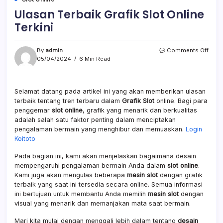
Ulasan Terbaik Grafik Slot Online
Terkini
on
By
admin
Comments Off
Ulas
05/04/2024
6 Min Read
Terba
Grafi
Slot
Selamat datang pada artikel ini yang akan memberikan ulasan
Onlin
terbaik tentang tren terbaru dalam
Grafik Slot
online. Bagi para
Terki
penggemar
slot online
, grafik yang menarik dan berkualitas
adalah salah satu faktor penting dalam menciptakan
pengalaman bermain yang menghibur dan memuaskan.
Login
Koitoto
Pada bagian ini, kami akan menjelaskan bagaimana desain
mempengaruhi pengalaman bermain Anda dalam
slot online
.
Kami juga akan mengulas beberapa
mesin slot
dengan grafik
terbaik yang saat ini tersedia secara online. Semua informasi
ini bertujuan untuk membantu Anda memilih
mesin slot
dengan
visual yang menarik dan memanjakan mata saat bermain.
Mari kita mulai dengan menggali lebih dalam tentang
desain