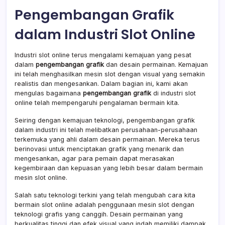
Pengembangan Grafik
dalam Industri Slot Online
Industri slot online terus mengalami kemajuan yang pesat
dalam
pengembangan grafik
dan desain permainan. Kemajuan
ini telah menghasilkan mesin slot dengan visual yang semakin
realistis dan mengesankan. Dalam bagian ini, kami akan
mengulas bagaimana
pengembangan grafik
di industri slot
online telah mempengaruhi pengalaman bermain kita.
Seiring dengan kemajuan teknologi, pengembangan grafik
dalam industri ini telah melibatkan perusahaan-perusahaan
terkemuka yang ahli dalam desain permainan. Mereka terus
berinovasi untuk menciptakan grafik yang menarik dan
mengesankan, agar para pemain dapat merasakan
kegembiraan dan kepuasan yang lebih besar dalam bermain
mesin slot online.
Salah satu teknologi terkini yang telah mengubah cara kita
bermain slot online adalah penggunaan mesin slot dengan
teknologi grafis yang canggih. Desain permainan yang
berkualitas tinggi dan efek visual yang indah memiliki dampak