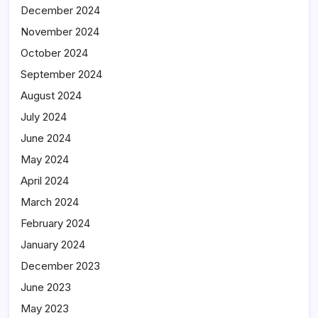
December 2024
November 2024
October 2024
September 2024
August 2024
July 2024
June 2024
May 2024
April 2024
March 2024
February 2024
January 2024
December 2023
June 2023
May 2023