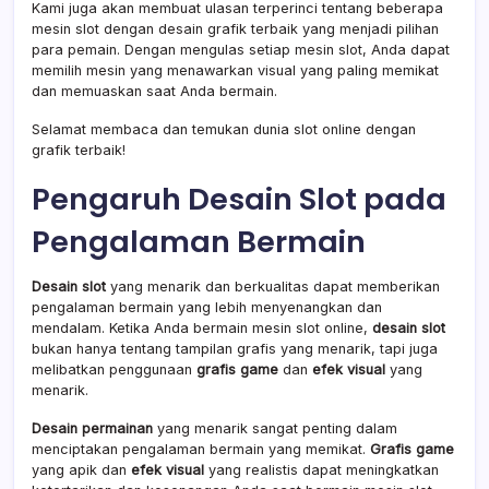
Kami juga akan membuat ulasan terperinci tentang beberapa
mesin slot dengan desain grafik terbaik yang menjadi pilihan
para pemain. Dengan mengulas setiap mesin slot, Anda dapat
memilih mesin yang menawarkan visual yang paling memikat
dan memuaskan saat Anda bermain.
Selamat membaca dan temukan dunia slot online dengan
grafik terbaik!
Pengaruh Desain Slot pada
Pengalaman Bermain
Desain slot
yang menarik dan berkualitas dapat memberikan
pengalaman bermain yang lebih menyenangkan dan
mendalam. Ketika Anda bermain mesin slot online,
desain slot
bukan hanya tentang tampilan grafis yang menarik, tapi juga
melibatkan penggunaan
grafis game
dan
efek visual
yang
menarik.
Desain permainan
yang menarik sangat penting dalam
menciptakan pengalaman bermain yang memikat.
Grafis game
yang apik dan
efek visual
yang realistis dapat meningkatkan