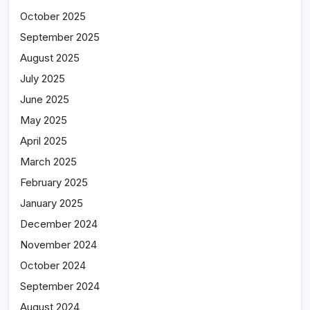
October 2025
September 2025
August 2025
July 2025
June 2025
May 2025
April 2025
March 2025
February 2025
January 2025
December 2024
November 2024
October 2024
September 2024
August 2024