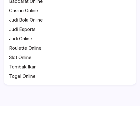
Baccarat Online
Casino Online
Judi Bola Online
Judi Esports
Judi Online
Roulette Online
Slot Online
Tembak Ikan
Togel Online