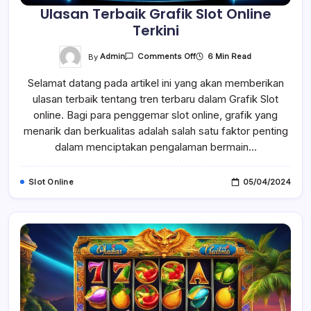
Ulasan Terbaik Grafik Slot Online
Terkini
On
By
Admin
6 Min Read
Comments Off
Ulasan
Terbaik
Selamat datang pada artikel ini yang akan memberikan
Grafik
Slot
ulasan terbaik tentang tren terbaru dalam Grafik Slot
Online
Terkini
online. Bagi para penggemar slot online, grafik yang
menarik dan berkualitas adalah salah satu faktor penting
dalam menciptakan pengalaman bermain…
Slot Online
05/04/2024