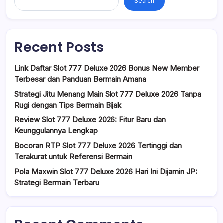
Search
Recent Posts
Link Daftar Slot 777 Deluxe 2026 Bonus New Member
Terbesar dan Panduan Bermain Amana
Strategi Jitu Menang Main Slot 777 Deluxe 2026 Tanpa
Rugi dengan Tips Bermain Bijak
Review Slot 777 Deluxe 2026: Fitur Baru dan
Keunggulannya Lengkap
Bocoran RTP Slot 777 Deluxe 2026 Tertinggi dan
Terakurat untuk Referensi Bermain
Pola Maxwin Slot 777 Deluxe 2026 Hari Ini Dijamin JP:
Strategi Bermain Terbaru