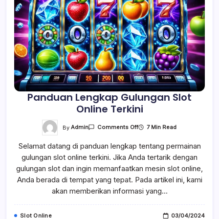
Panduan Lengkap Gulungan Slot
Online Terkini
On
By
Admin
7 Min Read
Comments Off
Panduan
Lengkap
Selamat datang di panduan lengkap tentang permainan
Gulungan
Slot
gulungan slot online terkini. Jika Anda tertarik dengan
Online
Terkini
gulungan slot dan ingin memanfaatkan mesin slot online,
Anda berada di tempat yang tepat. Pada artikel ini, kami
akan memberikan informasi yang…
Slot Online
03/04/2024