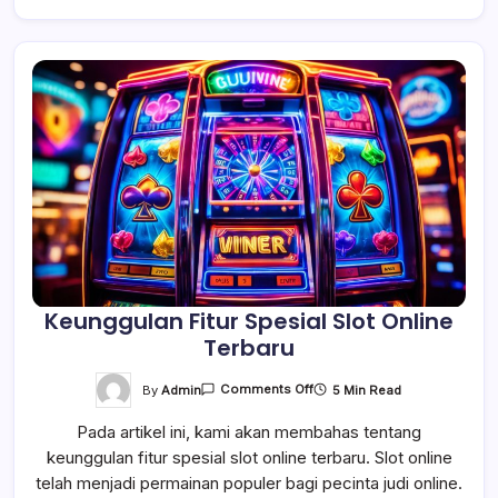
Keunggulan Fitur Spesial Slot Online
Terbaru
On
By
Admin
5 Min Read
Comments Off
Keunggulan
Fitur
Pada artikel ini, kami akan membahas tentang
Spesial
Slot
keunggulan fitur spesial slot online terbaru. Slot online
Online
Terbaru
telah menjadi permainan populer bagi pecinta judi online.