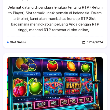
Panduan
RTP
Selamat datang di panduan lengkap tentang RTP (Return
Slot
Terbaik
to Player) Slot terbaik untuk pemain di Indonesia. Dalam
Untuk
Pemain
artikel ini, kami akan membahas konsep RTP Slot,
Indonesia
bagaimana meningkatkan peluang Anda dengan RTP
tinggi, mencari RTP terbesar di slot online,…
Slot Online
01/04/2024