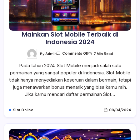
Mainkan Slot Mobile Terbaik di
Indonesia 2024
On
By
Admin
7 Min Read
Comments Off
Mainkan
Slot
Pada tahun 2024, Slot Mobile menjadi salah satu
Mobile
Terbaik
permainan yang sangat populer di Indonesia. Slot Mobile
Di
Indonesia
tidak hanya menyediakan keseruan dalam bermain, tetapi
2024
juga menawarkan bonus menarik yang bisa kamu raih.
Jika kamu mencari daftar permainan Slot…
Slot Online
09/04/2024