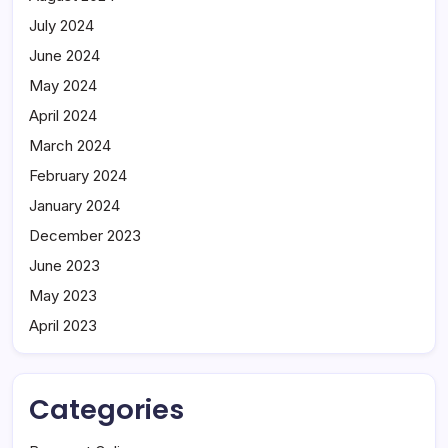
July 2024
June 2024
May 2024
April 2024
March 2024
February 2024
January 2024
December 2023
June 2023
May 2023
April 2023
Categories