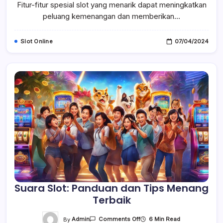
Fitur-fitur spesial slot yang menarik dapat meningkatkan
peluang kemenangan dan memberikan…
Slot Online
07/04/2024
Suara Slot: Panduan dan Tips Menang
Terbaik
On
By
Admin
6 Min Read
Comments Off