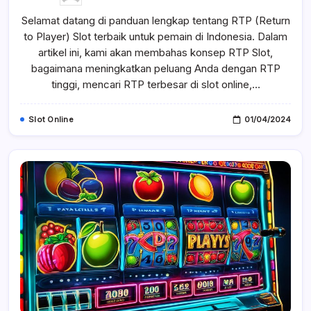
Panduan
RTP
Selamat datang di panduan lengkap tentang RTP (Return
Slot
Terbaik
to Player) Slot terbaik untuk pemain di Indonesia. Dalam
Untuk
Pemain
artikel ini, kami akan membahas konsep RTP Slot,
Indonesia
bagaimana meningkatkan peluang Anda dengan RTP
tinggi, mencari RTP terbesar di slot online,…
Slot Online
01/04/2024