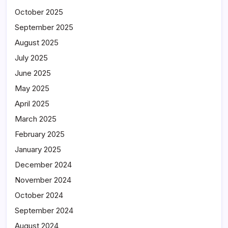
October 2025
September 2025
August 2025
July 2025
June 2025
May 2025
April 2025
March 2025
February 2025
January 2025
December 2024
November 2024
October 2024
September 2024
August 2024