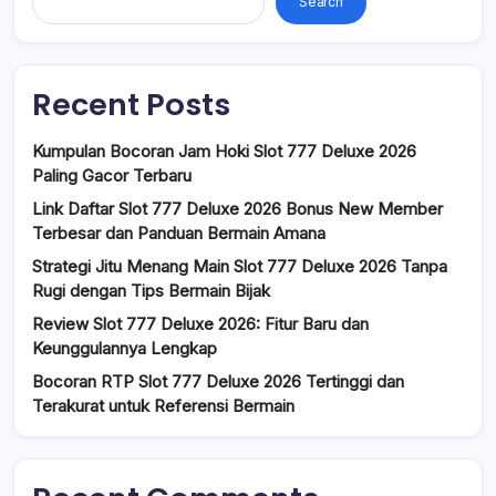
Search
Recent Posts
Kumpulan Bocoran Jam Hoki Slot 777 Deluxe 2026
Paling Gacor Terbaru
Link Daftar Slot 777 Deluxe 2026 Bonus New Member
Terbesar dan Panduan Bermain Amana
Strategi Jitu Menang Main Slot 777 Deluxe 2026 Tanpa
Rugi dengan Tips Bermain Bijak
Review Slot 777 Deluxe 2026: Fitur Baru dan
Keunggulannya Lengkap
Bocoran RTP Slot 777 Deluxe 2026 Tertinggi dan
Terakurat untuk Referensi Bermain