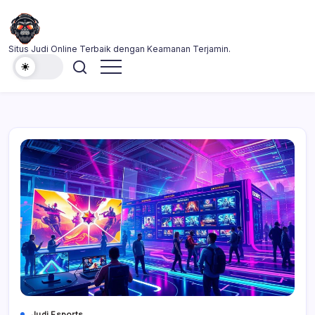
Skip
to
content
AlrassedOnline
Situs Judi Online Terbaik dengan Keamanan Terjamin.
Judi Esports