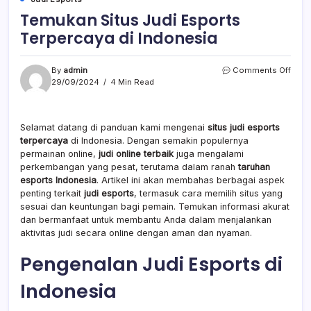
Temukan Situs Judi Esports
Terpercaya di Indonesia
on
By
admin
Comments Off
Temu
29/09/2024
4 Min Read
Situs
Judi
Espo
Selamat datang di panduan kami mengenai
situs judi esports
Terp
terpercaya
di Indonesia. Dengan semakin populernya
di
Indo
permainan online,
judi online terbaik
juga mengalami
perkembangan yang pesat, terutama dalam ranah
taruhan
esports Indonesia
. Artikel ini akan membahas berbagai aspek
penting terkait
judi esports
, termasuk cara memilih situs yang
sesuai dan keuntungan bagi pemain. Temukan informasi akurat
dan bermanfaat untuk membantu Anda dalam menjalankan
aktivitas judi secara online dengan aman dan nyaman.
Pengenalan Judi Esports di
Indonesia