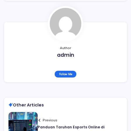
Author
admin
Follow Me
Other Articles
Previous
Panduan Taruhan Esports Online di