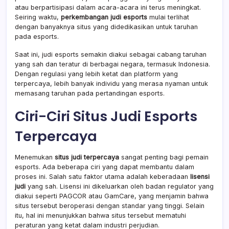
atau berpartisipasi dalam acara-acara ini terus meningkat.
Seiring waktu,
perkembangan judi esports
mulai terlihat
dengan banyaknya situs yang didedikasikan untuk taruhan
pada esports.
Saat ini, judi esports semakin diakui sebagai cabang taruhan
yang sah dan teratur di berbagai negara, termasuk Indonesia.
Dengan regulasi yang lebih ketat dan platform yang
terpercaya, lebih banyak individu yang merasa nyaman untuk
memasang taruhan pada pertandingan esports.
Ciri-Ciri Situs Judi Esports
Terpercaya
Menemukan
situs judi terpercaya
sangat penting bagi pemain
esports. Ada beberapa ciri yang dapat membantu dalam
proses ini. Salah satu faktor utama adalah keberadaan
lisensi
judi
yang sah. Lisensi ini dikeluarkan oleh badan regulator yang
diakui seperti PAGCOR atau GamCare, yang menjamin bahwa
situs tersebut beroperasi dengan standar yang tinggi. Selain
itu, hal ini menunjukkan bahwa situs tersebut mematuhi
peraturan yang ketat dalam industri perjudian.