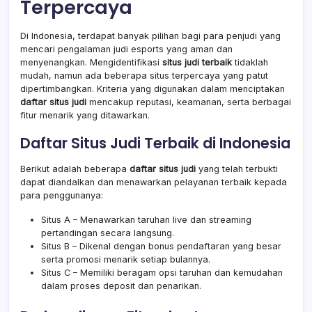
Terpercaya
Di Indonesia, terdapat banyak pilihan bagi para penjudi yang
mencari pengalaman judi esports yang aman dan
menyenangkan. Mengidentifikasi
situs judi terbaik
tidaklah
mudah, namun ada beberapa situs terpercaya yang patut
dipertimbangkan. Kriteria yang digunakan dalam menciptakan
daftar situs judi
mencakup reputasi, keamanan, serta berbagai
fitur menarik yang ditawarkan.
Daftar Situs Judi Terbaik di Indonesia
Berikut adalah beberapa
daftar situs judi
yang telah terbukti
dapat diandalkan dan menawarkan pelayanan terbaik kepada
para penggunanya:
Situs A – Menawarkan taruhan live dan streaming
pertandingan secara langsung.
Situs B – Dikenal dengan bonus pendaftaran yang besar
serta promosi menarik setiap bulannya.
Situs C – Memiliki beragam opsi taruhan dan kemudahan
dalam proses deposit dan penarikan.