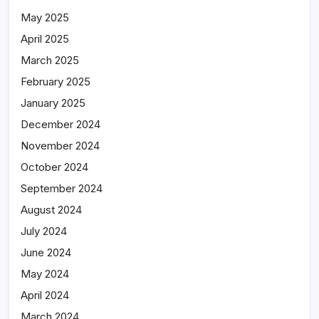
May 2025
April 2025
March 2025
February 2025
January 2025
December 2024
November 2024
October 2024
September 2024
August 2024
July 2024
June 2024
May 2024
April 2024
March 2024