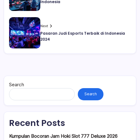
Indonesia
Next
Pasaran Judi Esports Terbaik di Indonesia
2024
Search
Search
Recent Posts
Kumpulan Bocoran Jam Hoki Slot 777 Deluxe 2026