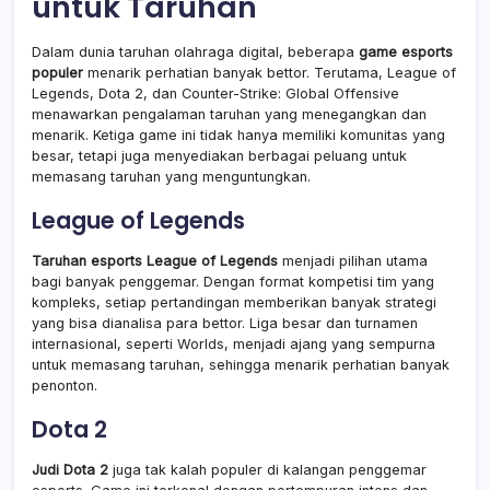
untuk Taruhan
Dalam dunia taruhan olahraga digital, beberapa
game esports
populer
menarik perhatian banyak bettor. Terutama, League of
Legends, Dota 2, dan Counter-Strike: Global Offensive
menawarkan pengalaman taruhan yang menegangkan dan
menarik. Ketiga game ini tidak hanya memiliki komunitas yang
besar, tetapi juga menyediakan berbagai peluang untuk
memasang taruhan yang menguntungkan.
League of Legends
Taruhan esports League of Legends
menjadi pilihan utama
bagi banyak penggemar. Dengan format kompetisi tim yang
kompleks, setiap pertandingan memberikan banyak strategi
yang bisa dianalisa para bettor. Liga besar dan turnamen
internasional, seperti Worlds, menjadi ajang yang sempurna
untuk memasang taruhan, sehingga menarik perhatian banyak
penonton.
Dota 2
Judi Dota 2
juga tak kalah populer di kalangan penggemar