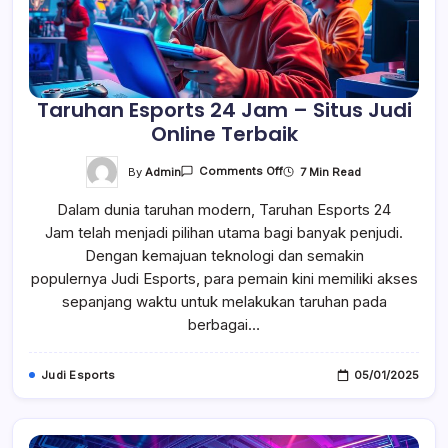
Taruhan Esports 24 Jam – Situs Judi
Online Terbaik
On
By
Admin
7 Min Read
Comments Off
Taruhan
Esports
Dalam dunia taruhan modern, Taruhan Esports 24
24
Jam
Jam telah menjadi pilihan utama bagi banyak penjudi.
–
Situs
Dengan kemajuan teknologi dan semakin
Judi
Online
populernya Judi Esports, para pemain kini memiliki akses
Terbaik
sepanjang waktu untuk melakukan taruhan pada
berbagai…
Judi Esports
05/01/2025