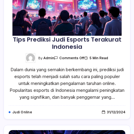
Tips Prediksi Judi Esports Terakurat
Indonesia
On
By
Admin
5 Min Read
Comments Off
Tips
Prediksi
Dalam dunia yang semakin berkembang ini, prediksi judi
Judi
Esports
esports telah menjadi salah satu cara paling populer
Terakurat
Indonesia
untuk meningkatkan pengalaman taruhan online.
Popularitas esports di Indonesia mengalami peningkatan
yang signifikan, dan banyak penggemar yang…
Judi Online
31/12/2024