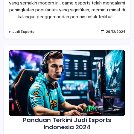
Indonesia
yang semakin modern ini, game esports telah mengalami
2024
peningkatan popularitas yang signifikan, memicu minat di
kalangan penggemar dan pemain untuk terlibat…
Judi Esports
29/12/2024
Panduan Terkini Judi Esports
Indonesia 2024