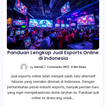
Panduan Lengkap Judi Esports Online
di Indonesia
On
By
Admin
4 Min Read
Comments Off
Panduan
Lengkap
Judi esports online telah menjadi salah satu alternatif
Judi
Esports
hiburan yang semakin diminati di Indonesia. Dengan
Online
Di
pertumbuhan pesat industri esports, banyak pemain baru
Indonesia
yang ingin mengeksplorasi dunia taruhan ini. Panduan judi
online ini dirancang untuk…