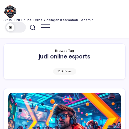
Skip
to
content
AlrassedOnline
Situs Judi Online Terbaik dengan Keamanan Terjamin.
Browse Tag
judi online esports
16 Articles