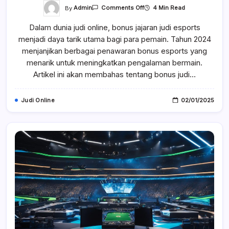
On
By
Admin
4 Min Read
Comments Off
Dapatkan
Bonus
Dalam dunia judi online, bonus jajaran judi esports
Judi
Esports
menjadi daya tarik utama bagi para pemain. Tahun 2024
Terbaik
2024
menjanjikan berbagai penawaran bonus esports yang
menarik untuk meningkatkan pengalaman bermain.
Artikel ini akan membahas tentang bonus judi…
Judi Online
02/01/2025