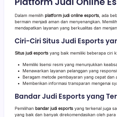
Platform Judi Online E
Dalam memilih
platform judi online esports
, ada be
bermain menjadi aman dan menyenangkan. Memili
mendapatkan layanan yang berkualitas dan menjami
Ciri-Ciri Situs Judi Esports ya
Situs judi esports
yang baik memiliki beberapa ciri kh
Memiliki lisensi resmi yang menunjukkan keabs
Menawarkan layanan pelanggan yang responsif
Beragam metode pembayaran yang cepat dan a
Memberikan informasi transparan mengenai sy
Bandar Judi Esports yang Te
Pemilihan
bandar judi esports
yang terkenal juga san
yang baik dan banyak direkomendasikan oleh para 