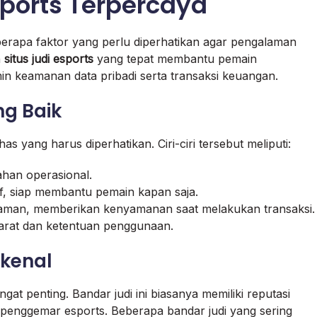
sports Terpercaya
berapa faktor yang perlu diperhatikan agar pengalaman
h
situs judi esports
yang tepat membantu pemain
n keamanan data pribadi serta transaksi keuangan.
ng Baik
as yang harus diperhatikan. Ciri-ciri tersebut meliputi:
ahan operasional.
, siap membantu pemain kapan saja.
man, memberikan kenyamanan saat melakukan transaksi.
arat dan ketentuan penggunaan.
rkenal
gat penting. Bandar judi ini biasanya memiliki reputasi
penggemar esports. Beberapa bandar judi yang sering