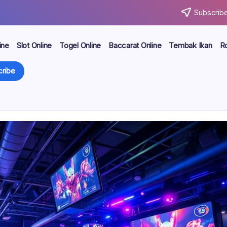
Subscribe
ine
Slot Online
Togel Online
Baccarat Online
Tembak Ikan
Ro
ribe