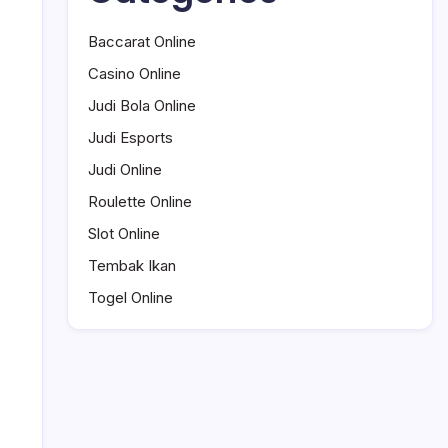
Baccarat Online
Casino Online
Judi Bola Online
Judi Esports
Judi Online
,
Roulette Online
Slot Online
Tembak Ikan
Togel Online