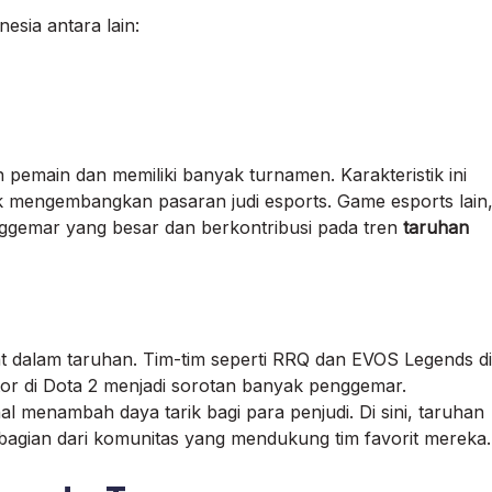
esia antara lain:
 pemain dan memiliki banyak turnamen. Karakteristik ini
 mengembangkan pasaran judi esports. Game esports lain
enggemar yang besar dan berkontribusi pada tren
taruhan
 dalam taruhan. Tim-tim seperti RRQ dan EVOS Legends di
or di Dota 2 menjadi sorotan banyak penggemar.
al menambah daya tarik bagi para penjudi. Di sini, taruhan
a bagian dari komunitas yang mendukung tim favorit mereka.