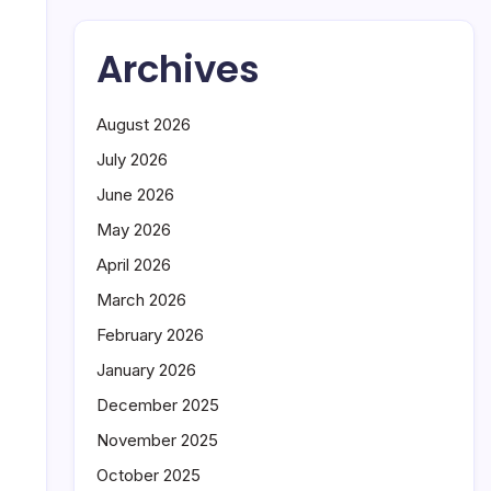
Judi
Esports
Archives
Terbaik
di
Indonesia
August 2026
2024
July 2026
June 2026
May 2026
April 2026
March 2026
February 2026
January 2026
December 2025
November 2025
October 2025