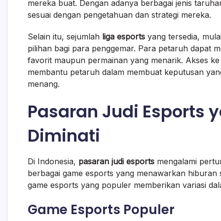
mereka buat. Dengan adanya berbagai jenis taruhan
sesuai dengan pengetahuan dan strategi mereka.
Selain itu, sejumlah
liga esports
yang tersedia, mula
pilihan bagi para penggemar. Para petaruh dapat me
favorit maupun permainan yang menarik. Akses ke d
membantu petaruh dalam membuat keputusan yang 
menang.
Pasaran Judi Esports 
Diminati
Di Indonesia,
pasaran judi esports
mengalami pertum
berbagai game esports yang menawarkan hiburan s
game esports yang populer memberikan variasi da
Game Esports Populer