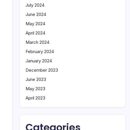
July 2024
June 2024
May 2024
April 2024
March 2024
February 2024
January 2024
December 2023
June 2023
May 2023
April 2023
Categories