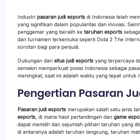
Industri
pasaran judi esports
di Indonesia telah me
yang signifikan dalam popularitas dan inovasi. Se
penggemar yang beralih ke
taruhan esports
sebaga
dari turnamen terkemuka seperti Dota 2 The Intern
sorotan bagi para penjudi.
Dukungan dari
situs judi esports
yang terpercaya 
semakin memperkuat posisi Indonesia sebagai pasar
meningkat, saat ini adalah waktu yang tepat untuk 
Pengertian Pasaran Ju
Pasaran judi esports
merupakan salah satu jenis t
esports
, di mana hasil pertandingan dari
game espo
dapat memilih dari sejumlah pilihan taruhan yang d
di antaranya adalah taruhan langsung, taruhan mat