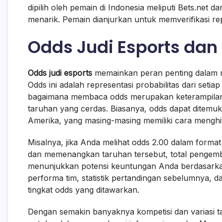
dipilih oleh pemain di Indonesia meliputi Bets.net 
menarik. Pemain dianjurkan untuk memverifikasi 
Odds Judi Esports da
Odds judi esports
memainkan peran penting dalam m
Odds ini adalah representasi probabilitas dari se
bagaimana membaca odds merupakan keterampilan 
taruhan yang cerdas. Biasanya, odds dapat ditemuka
Amerika, yang masing-masing memiliki cara menghit
Misalnya, jika Anda melihat odds 2.00 dalam format
dan memenangkan taruhan tersebut, total pengemba
menunjukkan potensi keuntungan Anda berdasarkan 
performa tim, statistik pertandingan sebelumnya, d
tingkat odds yang ditawarkan.
Dengan semakin banyaknya kompetisi dan variasi ta