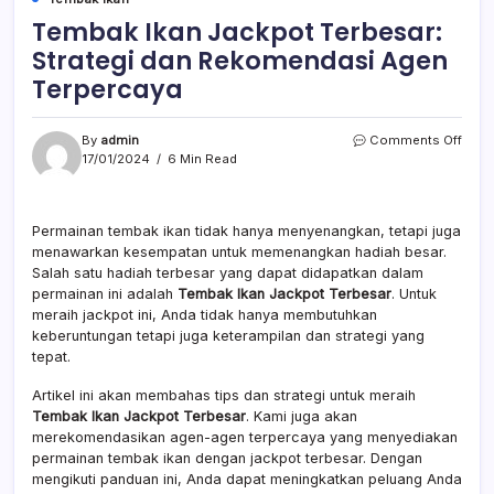
Tembak Ikan Jackpot Terbesar:
Strategi dan Rekomendasi Agen
Terpercaya
on
By
admin
Comments Off
Temb
17/01/2024
6 Min Read
Ikan
Jack
Terbe
Permainan tembak ikan tidak hanya menyenangkan, tetapi juga
Strat
menawarkan kesempatan untuk memenangkan hadiah besar.
dan
Reko
Salah satu hadiah terbesar yang dapat didapatkan dalam
Agen
permainan ini adalah
Tembak Ikan Jackpot Terbesar
. Untuk
Terp
meraih jackpot ini, Anda tidak hanya membutuhkan
keberuntungan tetapi juga keterampilan dan strategi yang
tepat.
Artikel ini akan membahas tips dan strategi untuk meraih
Tembak Ikan Jackpot Terbesar
. Kami juga akan
merekomendasikan agen-agen terpercaya yang menyediakan
permainan tembak ikan dengan jackpot terbesar. Dengan
mengikuti panduan ini, Anda dapat meningkatkan peluang Anda