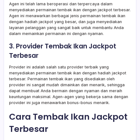
Agen ini telah lama beroperasi dan terpercaya dalam
menyediakan permainan tembak ikan dengan jackpot terbesar.
Agen ini menawarkan berbagai jenis permainan tembak ikan
dengan hadiah jackpot yang besar, dan juga menyediakan
layanan pelanggan yang sangat baik untuk membantu Anda
dalam memainkan permainan ini dengan nyaman.
3. Provider Tembak Ikan Jackpot
Terbesar
Provider ini adalah salah satu provider terbaik yang
menyediakan permainan tembak ikan dengan hadiah jackpot
terbesar. Permainan tembak ikan yang disediakan oleh
provider ini sangat mudah dimainkan dan menarik, sehingga
dapat membuat Anda bermain dengan nyaman dan meraih
keuntungan maksimal. Agen-agen yang bekerja sama dengan
provider ini juga menawarkan bonus-bonus menarik.
Cara Tembak Ikan Jackpot
Terbesar