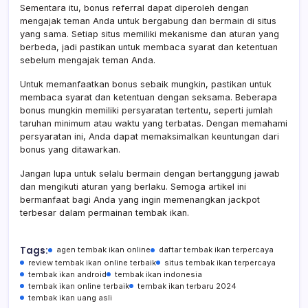
Sementara itu, bonus referral dapat diperoleh dengan
mengajak teman Anda untuk bergabung dan bermain di situs
yang sama. Setiap situs memiliki mekanisme dan aturan yang
berbeda, jadi pastikan untuk membaca syarat dan ketentuan
sebelum mengajak teman Anda.
Untuk memanfaatkan bonus sebaik mungkin, pastikan untuk
membaca syarat dan ketentuan dengan seksama. Beberapa
bonus mungkin memiliki persyaratan tertentu, seperti jumlah
taruhan minimum atau waktu yang terbatas. Dengan memahami
persyaratan ini, Anda dapat memaksimalkan keuntungan dari
bonus yang ditawarkan.
Jangan lupa untuk selalu bermain dengan bertanggung jawab
dan mengikuti aturan yang berlaku. Semoga artikel ini
bermanfaat bagi Anda yang ingin memenangkan jackpot
terbesar dalam permainan tembak ikan.
Tags:
agen tembak ikan online
daftar tembak ikan terpercaya
review tembak ikan online terbaik
situs tembak ikan terpercaya
tembak ikan android
tembak ikan indonesia
tembak ikan online terbaik
tembak ikan terbaru 2024
tembak ikan uang asli