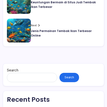
Keuntungan Bermain di Situs Judi Tembak
Ikan Terbesar
Next
Jenis Permainan Tembak Ikan Terbesar
Online
Search
Search
Recent Posts