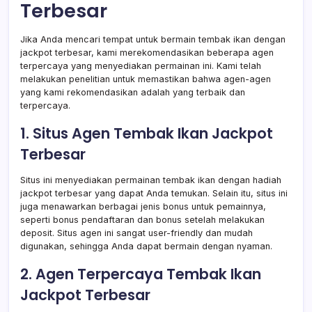
Terbesar
Jika Anda mencari tempat untuk bermain tembak ikan dengan
jackpot terbesar, kami merekomendasikan beberapa agen
terpercaya yang menyediakan permainan ini. Kami telah
melakukan penelitian untuk memastikan bahwa agen-agen
yang kami rekomendasikan adalah yang terbaik dan
terpercaya.
1. Situs Agen Tembak Ikan Jackpot
Terbesar
Situs ini menyediakan permainan tembak ikan dengan hadiah
jackpot terbesar yang dapat Anda temukan. Selain itu, situs ini
juga menawarkan berbagai jenis bonus untuk pemainnya,
seperti bonus pendaftaran dan bonus setelah melakukan
deposit. Situs agen ini sangat user-friendly dan mudah
digunakan, sehingga Anda dapat bermain dengan nyaman.
2. Agen Terpercaya Tembak Ikan
Jackpot Terbesar