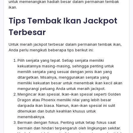
untuk memenangkan hadiah besar dalam permainan tembak
ikan.
Tips Tembak Ikan Jackpot
Terbesar
Untuk meraih jackpot terbesar dalam permainan tembak ikan,
Anda perlu mengikuti beberapa tips berikut ini:
Pilih senjata yang tepat. Setiap senjata memiliki
kekuatannya masing-masing, sehingga penting untuk
memilih senjata yang sesuai dengan jenis ikan yang
ditargetkan. Misalnya, menggunakan senjata yang
memiliki kekuatan besar untuk menembak ikan kecil akan
mengurangi peluang Anda untuk meraih jackpot.
Mengincar ikan spesial. Ikan-ikan spesial seperti Golden
Dragon atau Phoenix memiliki nilai yang lebih besar
daripada ikan biasa. Namun, ikan-ikan spesial ini sulit
ditemukan dan butuh keahlian khusus untuk
menembaknya.
Bermain dengan fokus. Penting untuk tetap fokus saat
bermain dan hindari terpengaruh oleh lingkungan sekitar.