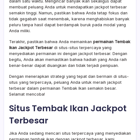
dalam satu waktu. Mengincar banyak ikan sekaligus dapat
membuat peluang Anda untuk mendapatkan jackpot terbesar
semakin tinggi. Namun, pastikan bahwa Anda tetap fokus dan
tidak gegabah saat menembak, karena menghabiskan banyak
peluru tanpa hasil dapat berdampak buruk pada modal yang
Anda miliki.
Terakhir, pastikan bahwa Anda memainkan
permainan Tembak
Ikan Jackpot Terbesar
di situs-situs terpercaya yang
menyediakan permainan ini dengan jackpot terbesar. Dengan
begitu, Anda akan memastikan bahwa hadiah yang Anda raih
benar-benar dapat diuangkan dan tidak terjadi penipuan.
Dengan menerapkan strategi yang tepat dan bermain di situs-
situs yang terpercaya, peluang Anda untuk meraih jackpot
terbesar dalam permainan Tembak Ikan semakin besar.
Selamat mencoba!
Situs Tembak Ikan Jackpot
Terbesar
Jika Anda sedang mencari situs terpercaya yang menyediakan
permainan tembak ikan dengan jackpot terbesar, kami