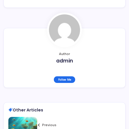
Author
admin
Follow Me
Other Articles
Previous