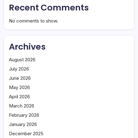
Recent Comments
No comments to show.
Archives
August 2026
July 2026
June 2026
May 2026
April 2026
March 2026
February 2026
January 2026
December 2025