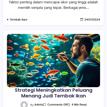
faktor penting dalam mencapai skor yang tinggi adalah
memilih senjata yang tepat. Berbagai jenis…
Tembak Ikan
24/01/2024
Strategi Meningkatkan Peluang
Menang Judi Tembak Ikan
On
By
Admin
4 Min Read
Comments Off