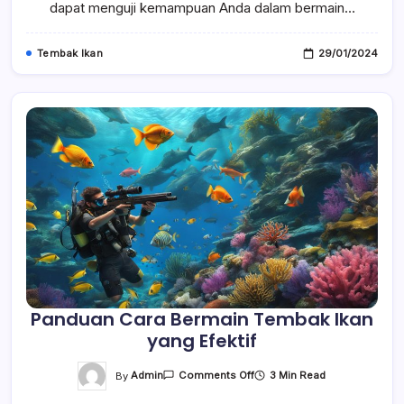
dapat menguji kemampuan Anda dalam bermain…
Tembak Ikan
29/01/2024
Panduan Cara Bermain Tembak Ikan
yang Efektif
On
By
Admin
3 Min Read
Comments Off
Panduan
Cara