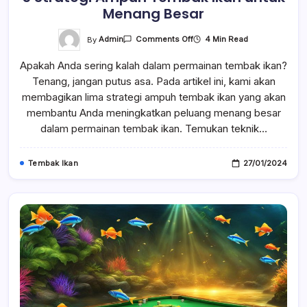
Menang Besar
On
By
Admin
4 Min Read
Comments Off
5
Strategi
Apakah Anda sering kalah dalam permainan tembak ikan?
Ampuh
Tembak
Tenang, jangan putus asa. Pada artikel ini, kami akan
Ikan
Untuk
membagikan lima strategi ampuh tembak ikan yang akan
Menang
Besar
membantu Anda meningkatkan peluang menang besar
dalam permainan tembak ikan. Temukan teknik…
Tembak Ikan
27/01/2024