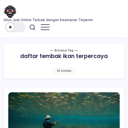
Skip
to
content
AlrassedOnline
Situs Judi Online Terbaik dengan Keamanan Terjamin.
Browse Tag
daftar tembak ikan terpercaya
25 Articles