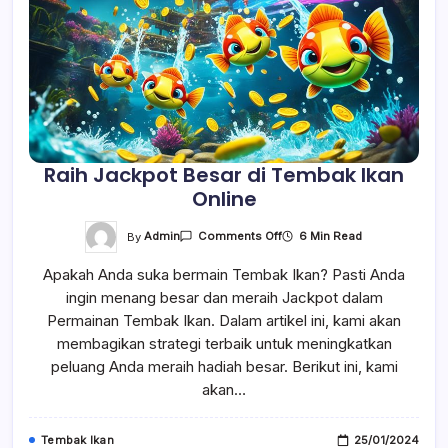
Raih Jackpot Besar di Tembak Ikan
Online
On
By
Admin
6 Min Read
Comments Off
Raih
Jackpot
Apakah Anda suka bermain Tembak Ikan? Pasti Anda
Besar
Di
ingin menang besar dan meraih Jackpot dalam
Tembak
Ikan
Permainan Tembak Ikan. Dalam artikel ini, kami akan
Online
membagikan strategi terbaik untuk meningkatkan
peluang Anda meraih hadiah besar. Berikut ini, kami
akan…
Tembak Ikan
25/01/2024