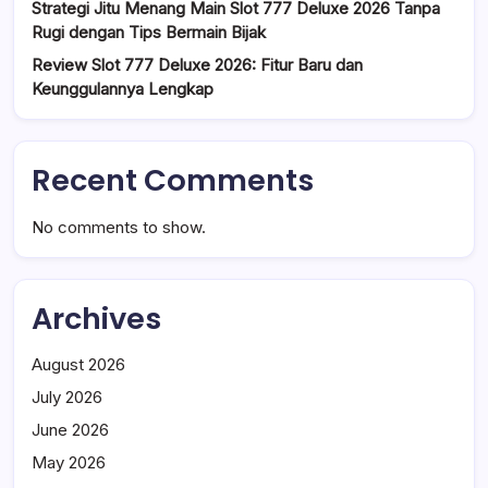
Strategi Jitu Menang Main Slot 777 Deluxe 2026 Tanpa
Rugi dengan Tips Bermain Bijak
Review Slot 777 Deluxe 2026: Fitur Baru dan
Keunggulannya Lengkap
Recent Comments
No comments to show.
Archives
August 2026
July 2026
June 2026
May 2026