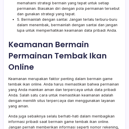
memahami strategi bermain yang tepat untuk setiap
permainan. Biasakan diri dengan pola permainan tersebut
dan gunakan strategi yang tepat.
5. Bermainlah dengan santai: Jangan terlalu terburu-buru
dalam menembak, bermainlah dengan santai dan jangan
lupa untuk memperhatikan keamanan data pribadi Anda.
Keamanan Bermain
Permainan Tembak Ikan
Online
Keamanan merupakan faktor penting dalam bermain game
tembak ikan online. Anda harus memastikan bahwa permainan
yang Anda mainkan aman dan terpercaya untuk data pribadi
Anda. Salah satu cara untuk memastikan keamanan adalah
dengan memilih situs terpercaya dan menggunakan layanan
yang aman.
Anda juga sebaiknya selalu berhati-hati dalam membagikan
informasi pribadi saat bermain game tembak ikan online.
Jangan pernah memberikan informasi seperti nomor rekening,