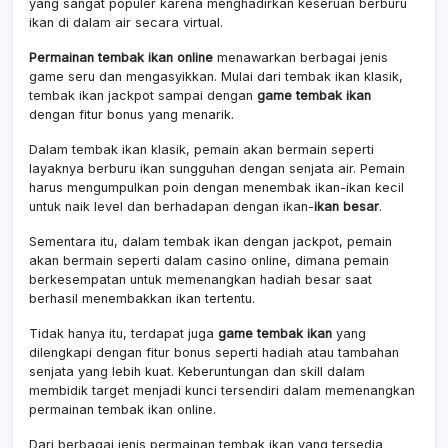
yang sangat populer karena menghadirkan keseruan berburu
ikan di dalam air secara virtual.
Permainan tembak ikan online
menawarkan berbagai jenis
game seru dan mengasyikkan. Mulai dari tembak ikan klasik,
tembak ikan jackpot sampai dengan
game tembak ikan
dengan fitur bonus yang menarik.
Dalam tembak ikan klasik, pemain akan bermain seperti
layaknya berburu ikan sungguhan dengan senjata air. Pemain
harus mengumpulkan poin dengan menembak ikan-ikan kecil
untuk naik level dan berhadapan dengan ikan-
ikan besar
.
Sementara itu, dalam tembak ikan dengan jackpot, pemain
akan bermain seperti dalam casino online, dimana pemain
berkesempatan untuk memenangkan hadiah besar saat
berhasil menembakkan ikan tertentu.
Tidak hanya itu, terdapat juga
game tembak ikan
yang
dilengkapi dengan fitur bonus seperti hadiah atau tambahan
senjata yang lebih kuat. Keberuntungan dan skill dalam
membidik target menjadi kunci tersendiri dalam memenangkan
permainan tembak ikan online.
Dari berbagai jenis permainan tembak ikan yang tersedia