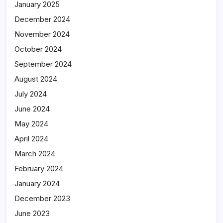
January 2025
December 2024
November 2024
October 2024
September 2024
August 2024
July 2024
June 2024
May 2024
April 2024
March 2024
February 2024
January 2024
December 2023
June 2023