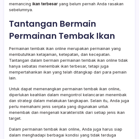
memancing
ikan terbesar
yang belum pernah Anda rasakan
sebelumnya.
Tantangan Bermain
Permainan Tembak Ikan
Permainan tembak ikan online merupakan permainan yang
membutuhkan ketajaman, ketepatan, dan kecepatan.
Tantangan dalam bermain permainan tembak ikan online tidak
hanya sebatas menembak ikan terbesar, tetapi juga
mempertahankan ikan yang telah ditangkap dari para pemain
lain.
Untuk dapat memenangkan permainan tembak ikan online,
diperlukan keahlian dalam mengontrol kelancaran menembak
dan strategi dalam melakukan tangkapan. Selain itu, Anda juga
perlu memahami jenis senjata yang digunakan untuk
menembak dan mengenali karakteristik dari setiap jenis ikan
target.
Dalam permainan tembak ikan online, Anda juga harus siap
dalam menghadapi berbagai kondisi yang tidak terduga