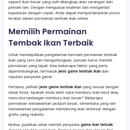
seperti ikan besar yang sulit ditangkap atau serangan dari
pemain lain. Dengan menguasai keahlian dan mengambil
keputusan dengan cepat, Anda dapat mempertahankan posisi
teratas dalam permainan tembak ikan online.
Memilih Permainan
Tembak Ikan Terbaik
Untuk mendapatkan pengalaman bermain permainan tembak
ikan yang seru dan menguntungkan, pemain harus memilih
permainan yang tepat. Ada beberapa faktor yang perlu
dipertimbangkan, termasuk
jenis game tembak ikan
dan
reputasi penyedia game.
Pertama, pilihlah
jenis game tembak ikan
yang sesuai dengan
minat Anda. Apakah Anda lebih suka memburu ikan kecil atau
mencoba tantangan memburu ikan besar? Beberapa
permainan menawarkan jackpot besar, sementara yang lain
menawarkan pengalaman memancing ikan terbesar dengan
grafis yang realistis.
Kedua, pastikan untuk memilih penyedia
game ikan terbaik