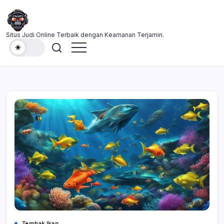
Skip
to
content
AlrassedOnline
Situs Judi Online Terbaik dengan Keamanan Terjamin.
Tembak Ikan