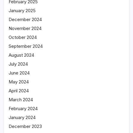
February 2025
January 2025
December 2024
November 2024
October 2024
September 2024
August 2024
July 2024
June 2024
May 2024
April 2024
March 2024
February 2024
January 2024
December 2023