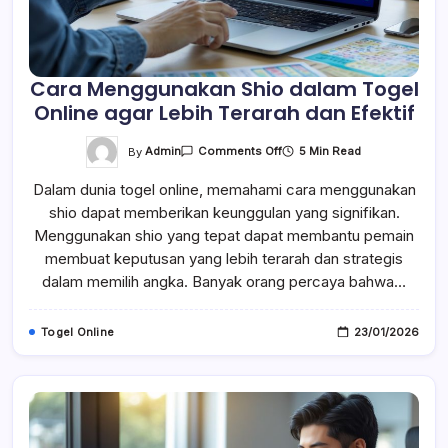
Cara Menggunakan Shio dalam Togel
Online agar Lebih Terarah dan Efektif
On
By
Admin
5 Min Read
Comments Off
Cara
Menggunakan
Dalam dunia togel online, memahami cara menggunakan
Shio
Dalam
shio dapat memberikan keunggulan yang signifikan.
Togel
Online
Menggunakan shio yang tepat dapat membantu pemain
Agar
Lebih
membuat keputusan yang lebih terarah dan strategis
Terarah
dalam memilih angka. Banyak orang percaya bahwa…
Dan
Efektif
Togel Online
23/01/2026