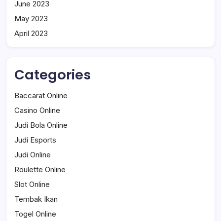
June 2023
May 2023
April 2023
Categories
Baccarat Online
Casino Online
Judi Bola Online
Judi Esports
Judi Online
Roulette Online
Slot Online
Tembak Ikan
Togel Online