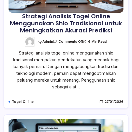
Strategi Analisis Togel Online
Menggunakan Shio Tradisional untuk
Meningkatkan Akurasi Prediksi
On
By
Admin
6 Min Read
Comments Off
Strategi
Analisis
Strategi analisis togel online menggunakan shio
Togel
Online
tradisional merupakan pendekatan yang menarik bagi
Menggunakan
Shio
banyak pemain. Dengan menggabungkan tradisi dan
Tradisional
Untuk
teknologi modern, pemain dapat mengoptimalkan
Meningkatkan
peluang mereka untuk menang. Penggunaan shio
Akurasi
Prediksi
sebagai alat…
Togel Online
27/01/2026