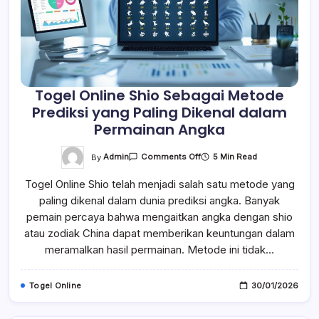
Togel Online Shio Sebagai Metode
Prediksi yang Paling Dikenal dalam
Permainan Angka
On
By
Admin
5 Min Read
Comments Off
Togel
Online
Togel Online Shio telah menjadi salah satu metode yang
Shio
Sebagai
paling dikenal dalam dunia prediksi angka. Banyak
Metode
Prediksi
pemain percaya bahwa mengaitkan angka dengan shio
Yang
Paling
atau zodiak China dapat memberikan keuntungan dalam
Dikenal
meramalkan hasil permainan. Metode ini tidak…
Dalam
Permainan
Angka
Togel Online
30/01/2026