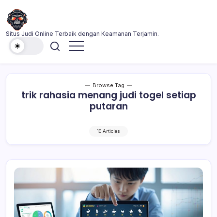
Skip
to
content
AlrassedOnline
Situs Judi Online Terbaik dengan Keamanan Terjamin.
Browse Tag
trik rahasia menang judi togel setiap
putaran
10 Articles