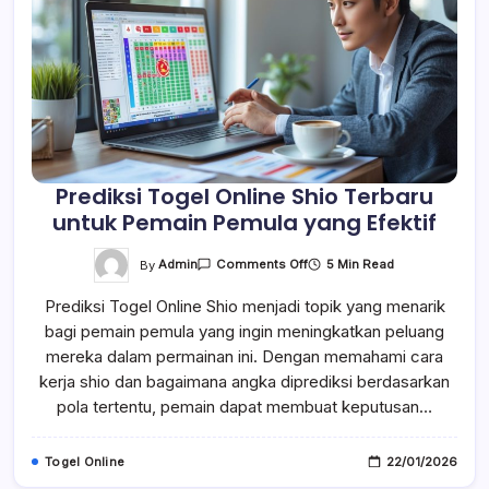
Prediksi Togel Online Shio Terbaru
untuk Pemain Pemula yang Efektif
On
By
Admin
5 Min Read
Comments Off
Prediksi
Togel
Prediksi Togel Online Shio menjadi topik yang menarik
Online
Shio
bagi pemain pemula yang ingin meningkatkan peluang
Terbaru
Untuk
mereka dalam permainan ini. Dengan memahami cara
Pemain
Pemula
kerja shio dan bagaimana angka diprediksi berdasarkan
Yang
pola tertentu, pemain dapat membuat keputusan…
Efektif
Togel Online
22/01/2026