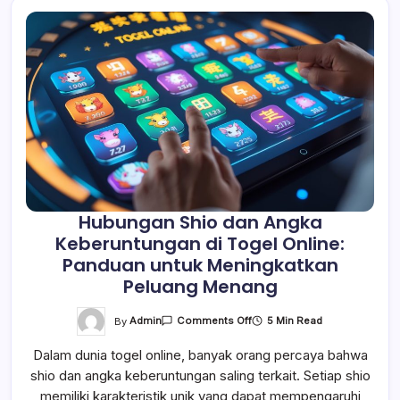
Hubungan Shio dan Angka
Keberuntungan di Togel Online:
Panduan untuk Meningkatkan
Peluang Menang
On
By
Admin
5 Min Read
Comments Off
Hubungan
Shio
Dalam dunia togel online, banyak orang percaya bahwa
Dan
Angka
shio dan angka keberuntungan saling terkait. Setiap shio
Keberuntungan
Di
memiliki karakteristik unik yang dapat mempengaruhi