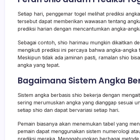
Setiap hari, penggemar togel melihat prediksi angk
tersebut dapat memberikan wawasan tentang angka
prediksi harian dengan mencantumkan angka-angka
Sebagai contoh, shio harimau mungkin dikaitkan de
mengikuti prediksi ini percaya bahwa angka-angka t
Meskipun tidak ada jaminan pasti, ramalan shio bi
angka yang tepat.
Bagaimana Sistem Angka Ber
Sistem angka berbasis shio bekerja dengan mengaitk
sering merumuskan angka yang dianggap sesuai untu
setiap shio dan dapat bervariasi setiap hari.
Pemain biasanya akan menemukan tabel yang menca
pemain dapat menggunakan sistem numerologi atau
prediksi mereka. Menggabungkan berbagai metode