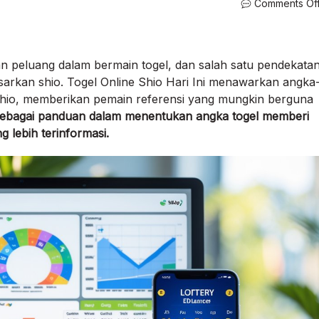
Comments Of
n peluang dalam bermain togel, dan salah satu pendekata
arkan shio. Togel Online Shio Hari Ini menawarkan angka
shio, memberikan pemain referensi yang mungkin berguna
ebagai panduan dalam menentukan angka togel memberi
lebih terinformasi.