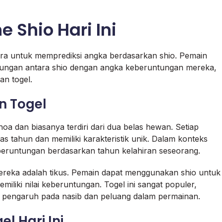
 Shio Hari Ini
ara untuk memprediksi angka berdasarkan shio. Pemain
bungan antara shio dengan angka keberuntungan mereka,
an togel.
n Togel
oa dan biasanya terdiri dari dua belas hewan. Setiap
as tahun dan memiliki karakteristik unik. Dalam konteks
beruntungan berdasarkan tahun kelahiran seseorang.
o mereka adalah tikus. Pemain dapat menggunakan shio untuk
iki nilai keberuntungan. Togel ini sangat populer,
i pengaruh pada nasib dan peluang dalam permainan.
l Hari Ini