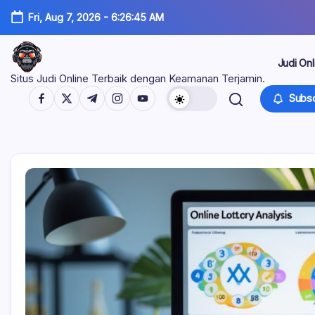
Skip
Fri, Aug 7, 2026
-
6:26:46 AM
to
content
Judi Onl
AlrassedOnline
Situs Judi Online Terbaik dengan Keamanan Terjamin.
https://www.facebook.com/
https://twitter.com/
https://t.me/
https://www.instagram.com/
https://youtube.com/
Subsc