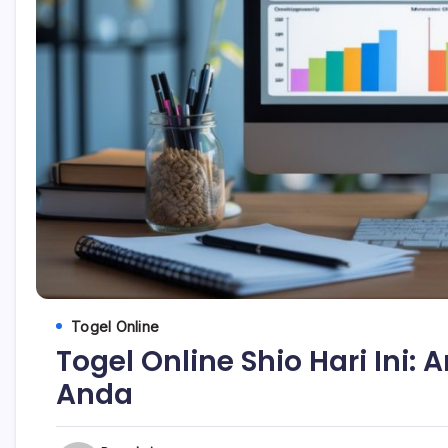
Togel Online
Togel Online Shio Hari Ini:
Anda