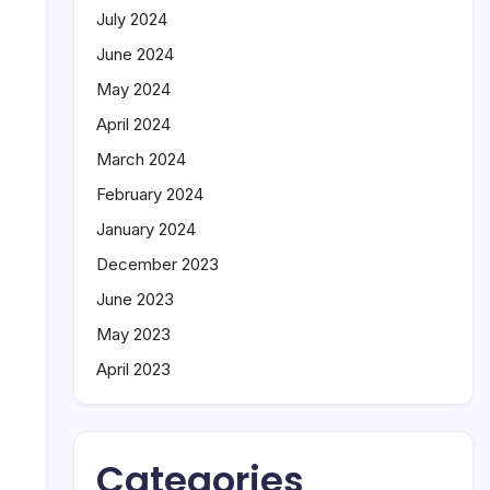
July 2024
June 2024
May 2024
April 2024
March 2024
February 2024
January 2024
December 2023
June 2023
May 2023
April 2023
Categories