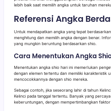
lebih baik saat memilih angka untuk taruhan merek
Referensi Angka Berda
Untuk mendapatkan angka yang tepat berdasarkan 
menghitung dan memilih angka dengan benar. Inf
yang mungkin beruntung berdasarkan shio.
Cara Menentukan Angka Shio 
Menentukan angka shio hari ini memerlukan pengeta
dengan elemen tertentu dan memiliki karakteristik 
mencocokkannya dengan shio mereka.
Sebagai contoh, jika seseorang lahir di tahun Keli
Kelinci pada tanggal tertentu. Banyak yang perca
keberuntungan, dengan mempertimbangkan faktor s