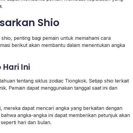
a.
sarkan Shio
shio, penting bagi pemain untuk memahami cara
ormasi berikut akan membantu dalam menentukan angka
Hari Ini
huan tentang siklus zodiac Tiongkok. Setiap shio terkait
unik. Pemain dapat menggunakan tanggal saat ini dan
nci, mereka dapat mencari angka yang berkaitan dengan
ya bahwa angka-angka ini dapat memberikan petunjuk akan
eperti hari dan bulan.