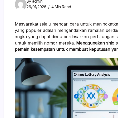
By
admin
26/01/2026
4 Min Read
Masyarakat selalu mencari cara untuk meningkatka
yang populer adalah mengandalkan ramalan berdas
angka yang dapat diacu berdasarkan perhitungan 
untuk memilih nomor mereka.
Menggunakan shio s
pemain kesempatan untuk membuat keputusan yang 