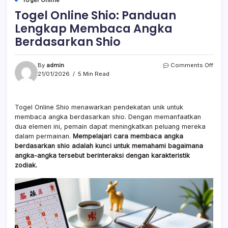
Togel Online
Togel Online Shio: Panduan
Lengkap Membaca Angka
Berdasarkan Shio
on
By
admin
Comments Off
Toge
21/01/2026
5 Min Read
Onlin
Shio:
Pand
Togel Online Shio menawarkan pendekatan unik untuk
Leng
membaca angka berdasarkan shio. Dengan memanfaatkan
Mem
Angk
dua elemen ini, pemain dapat meningkatkan peluang mereka
Berd
dalam permainan.
Mempelajari cara membaca angka
Shio
berdasarkan shio adalah kunci untuk memahami bagaimana
angka-angka tersebut berinteraksi dengan karakteristik
zodiak.