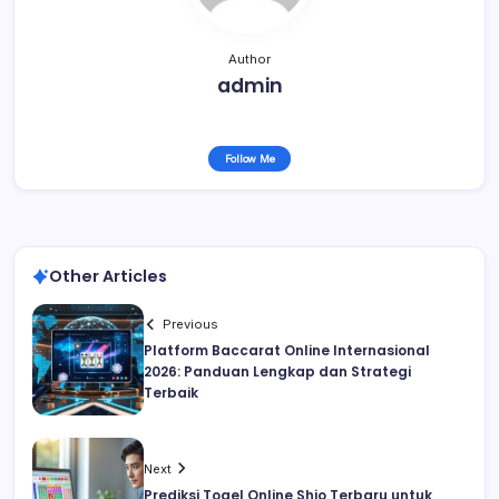
Author
admin
Follow Me
Other Articles
Previous
Platform Baccarat Online Internasional
2026: Panduan Lengkap dan Strategi
Terbaik
Next
Prediksi Togel Online Shio Terbaru untuk