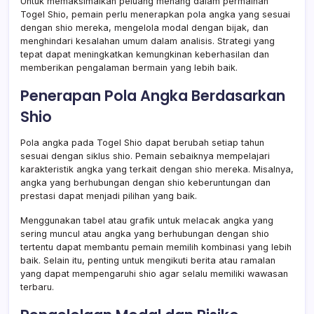
Untuk memaksimalkan peluang menang dalam permainan
Togel Shio, pemain perlu menerapkan pola angka yang sesuai
dengan shio mereka, mengelola modal dengan bijak, dan
menghindari kesalahan umum dalam analisis. Strategi yang
tepat dapat meningkatkan kemungkinan keberhasilan dan
memberikan pengalaman bermain yang lebih baik.
Penerapan Pola Angka Berdasarkan
Shio
Pola angka pada Togel Shio dapat berubah setiap tahun
sesuai dengan siklus shio. Pemain sebaiknya mempelajari
karakteristik angka yang terkait dengan shio mereka. Misalnya,
angka yang berhubungan dengan shio keberuntungan dan
prestasi dapat menjadi pilihan yang baik.
Menggunakan tabel atau grafik untuk melacak angka yang
sering muncul atau angka yang berhubungan dengan shio
tertentu dapat membantu pemain memilih kombinasi yang lebih
baik. Selain itu, penting untuk mengikuti berita atau ramalan
yang dapat mempengaruhi shio agar selalu memiliki wawasan
terbaru.