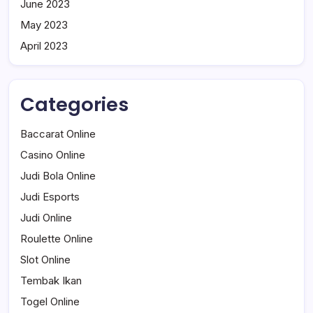
June 2023
May 2023
April 2023
Categories
Baccarat Online
Casino Online
Judi Bola Online
Judi Esports
Judi Online
Roulette Online
Slot Online
Tembak Ikan
Togel Online