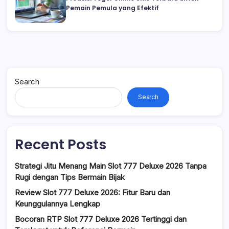
Pemain Pemula yang Efektif
Search
Search
Recent Posts
Strategi Jitu Menang Main Slot 777 Deluxe 2026 Tanpa
Rugi dengan Tips Bermain Bijak
Review Slot 777 Deluxe 2026: Fitur Baru dan
Keunggulannya Lengkap
Bocoran RTP Slot 777 Deluxe 2026 Tertinggi dan