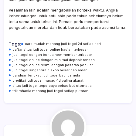
Kesalahan lain adalah mengabaikan konteks waktu. Angka
keberuntungan untuk satu shio pada tahun sebelumnya belum
tentu sama untuk tahun ini. Pemain perlu memperbarui
pengetahuan mereka dan tidak berpatokan pada asumsi lama.
Tags:
cara mudah menang judi togel 2d setiap hari
daftar situs judi togel online hadiah terbesar
judi togel dengan bonus new member terbesar
judi togel online dengan minimal deposit rendah
judi togel online resmi dengan pasaran populer
judi togel singapore diskon besar dan aman
panduan lengkap judi togel bagi pemula
prediksi judi togel macau 4d paling akurat
situs judi togel terpercaya bebas bot otomatis
trik rahasia menang judi togel setiap putaran