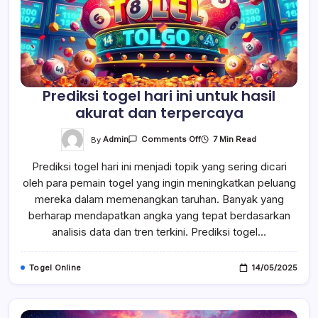
Prediksi togel hari ini untuk hasil
akurat dan terpercaya
On
By
Admin
7 Min Read
Comments Off
Prediksi
Togel
Prediksi togel hari ini menjadi topik yang sering dicari
Hari
Ini
oleh para pemain togel yang ingin meningkatkan peluang
Untuk
Hasil
mereka dalam memenangkan taruhan. Banyak yang
Akurat
Dan
berharap mendapatkan angka yang tepat berdasarkan
Terpercaya
analisis data dan tren terkini. Prediksi togel…
Togel Online
14/05/2025