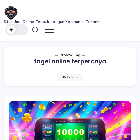
Skip
to
content
AlrassedOnline
Situs Judi Online Terbaik dengan Keamanan Terjamin.
Browse Tag
togel online terpercaya
49 Articles