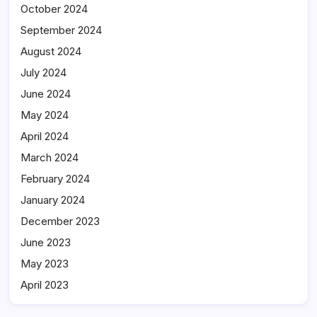
October 2024
September 2024
August 2024
July 2024
June 2024
May 2024
April 2024
March 2024
February 2024
January 2024
December 2023
June 2023
May 2023
April 2023