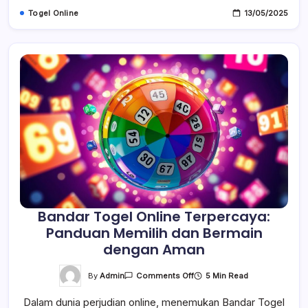
Togel Online
13/05/2025
Bandar Togel Online Terpercaya:
Panduan Memilih dan Bermain
dengan Aman
On
By
Admin
5 Min Read
Comments Off
Bandar
Togel
Dalam dunia perjudian online, menemukan Bandar Togel
Online