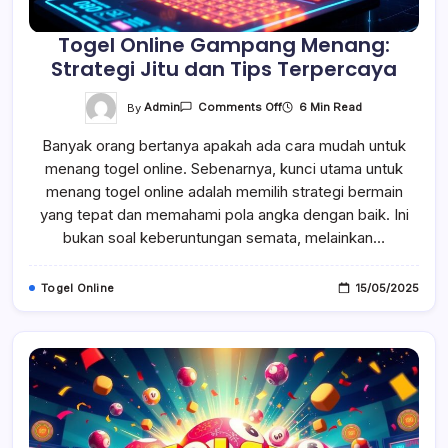
Togel Online Gampang Menang:
Strategi Jitu dan Tips Terpercaya
On
By
Admin
6 Min Read
Comments Off
Togel
Online
Banyak orang bertanya apakah ada cara mudah untuk
Gampang
Menang:
menang togel online. Sebenarnya, kunci utama untuk
Strategi
Jitu
menang togel online adalah memilih strategi bermain
Dan
Tips
yang tepat dan memahami pola angka dengan baik. Ini
Terpercaya
bukan soal keberuntungan semata, melainkan…
Togel Online
15/05/2025