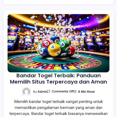
Bandar Togel Terbaik: Panduan
Memilih Situs Terpercaya dan Aman
On
By
Admin
8 Min Read
Comments Off
Bandar
Togel
Memilih bandar togel terbaik sangat penting untuk
Terbaik:
Panduan
memastikan pengalaman bermain yang aman dan
Memilih
Situs
terpercaya. Bandar togel terbaik biasanya menawarkan
Terpercaya