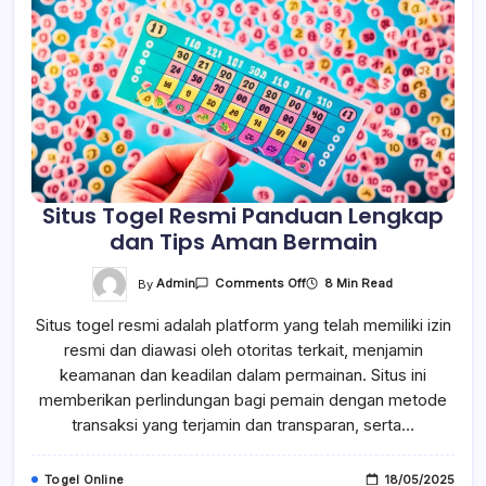
Situs Togel Resmi Panduan Lengkap
dan Tips Aman Bermain
On
By
Admin
8 Min Read
Comments Off
Situs
Togel
Situs togel resmi adalah platform yang telah memiliki izin
Resmi
Panduan
resmi dan diawasi oleh otoritas terkait, menjamin
Lengkap
Dan
keamanan dan keadilan dalam permainan. Situs ini
Tips
Aman
memberikan perlindungan bagi pemain dengan metode
Bermain
transaksi yang terjamin dan transparan, serta…
Togel Online
18/05/2025