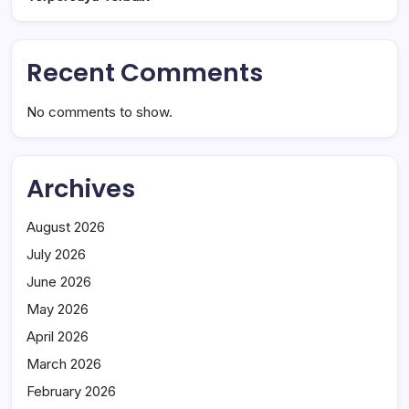
Recent Comments
No comments to show.
Archives
August 2026
July 2026
June 2026
May 2026
April 2026
March 2026
February 2026