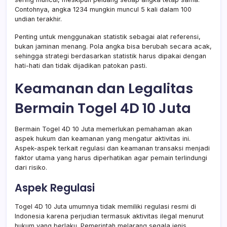
Contohnya, angka 1234 mungkin muncul 5 kali dalam 100
undian terakhir.
Penting untuk menggunakan statistik sebagai alat referensi,
bukan jaminan menang. Pola angka bisa berubah secara acak,
sehingga strategi berdasarkan statistik harus dipakai dengan
hati-hati dan tidak dijadikan patokan pasti.
Keamanan dan Legalitas
Bermain Togel 4D 10 Juta
Bermain Togel 4D 10 Juta memerlukan pemahaman akan
aspek hukum dan keamanan yang mengatur aktivitas ini.
Aspek-aspek terkait regulasi dan keamanan transaksi menjadi
faktor utama yang harus diperhatikan agar pemain terlindungi
dari risiko.
Aspek Regulasi
Togel 4D 10 Juta umumnya tidak memiliki regulasi resmi di
Indonesia karena perjudian termasuk aktivitas ilegal menurut
hukum yang berlaku. Pemerintah melarang segala jenis