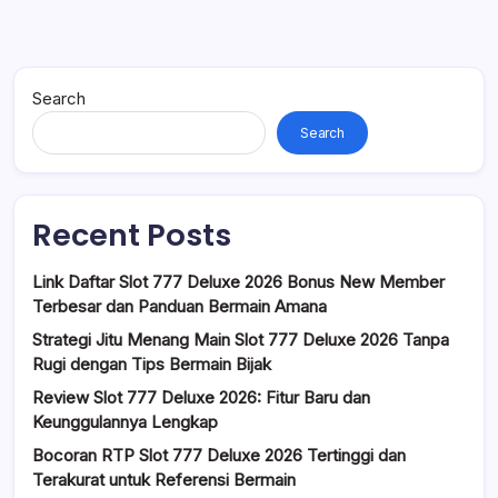
Search
Search
Recent Posts
Link Daftar Slot 777 Deluxe 2026 Bonus New Member
Terbesar dan Panduan Bermain Amana
Strategi Jitu Menang Main Slot 777 Deluxe 2026 Tanpa
Rugi dengan Tips Bermain Bijak
Review Slot 777 Deluxe 2026: Fitur Baru dan
Keunggulannya Lengkap
Bocoran RTP Slot 777 Deluxe 2026 Tertinggi dan
Terakurat untuk Referensi Bermain