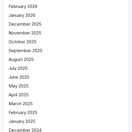
February 2026
January 2026
December 2025
November 2025
October 2025
September 2025
August 2025
July 2025
June 2025
May 2025
April 2025
March 2025
February 2025
January 2025
December 2024