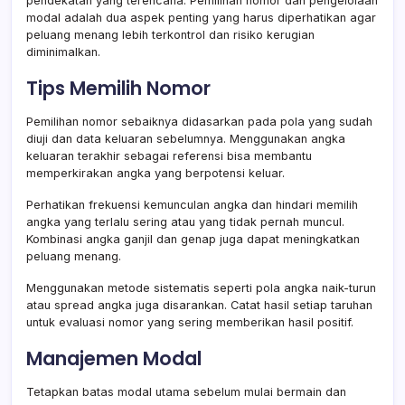
pendekatan yang terencana. Pemilihan nomor dan pengelolaan
modal adalah dua aspek penting yang harus diperhatikan agar
peluang menang lebih terkontrol dan risiko kerugian
diminimalkan.
Tips Memilih Nomor
Pemilihan nomor sebaiknya didasarkan pada pola yang sudah
diuji dan data keluaran sebelumnya. Menggunakan angka
keluaran terakhir sebagai referensi bisa membantu
memperkirakan angka yang berpotensi keluar.
Perhatikan frekuensi kemunculan angka dan hindari memilih
angka yang terlalu sering atau yang tidak pernah muncul.
Kombinasi angka ganjil dan genap juga dapat meningkatkan
peluang menang.
Menggunakan metode sistematis seperti pola angka naik-turun
atau spread angka juga disarankan. Catat hasil setiap taruhan
untuk evaluasi nomor yang sering memberikan hasil positif.
Manajemen Modal
Tetapkan batas modal utama sebelum mulai bermain dan