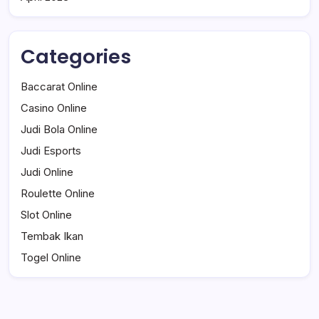
Categories
Baccarat Online
Casino Online
Judi Bola Online
Judi Esports
Judi Online
Roulette Online
Slot Online
Tembak Ikan
Togel Online