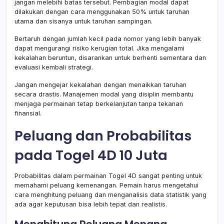
jangan melebihi batas tersebut. Pembagian modal dapat
dilakukan dengan cara menggunakan 50% untuk taruhan
utama dan sisanya untuk taruhan sampingan.
Bertaruh dengan jumlah kecil pada nomor yang lebih banyak
dapat mengurangi risiko kerugian total. Jika mengalami
kekalahan beruntun, disarankan untuk berhenti sementara dan
evaluasi kembali strategi.
Jangan mengejar kekalahan dengan menaikkan taruhan
secara drastis. Manajemen modal yang disiplin membantu
menjaga permainan tetap berkelanjutan tanpa tekanan
finansial.
Peluang dan Probabilitas
pada Togel 4D 10 Juta
Probabilitas dalam permainan Togel 4D sangat penting untuk
memahami peluang kemenangan. Pemain harus mengetahui
cara menghitung peluang dan menganalisis data statistik yang
ada agar keputusan bisa lebih tepat dan realistis.