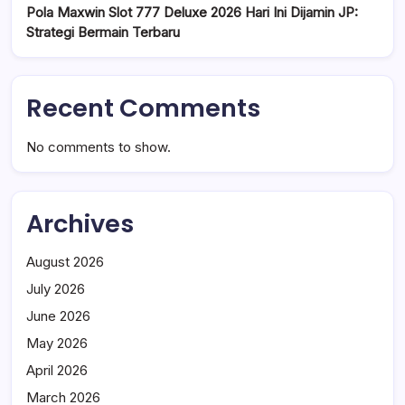
Pola Maxwin Slot 777 Deluxe 2026 Hari Ini Dijamin JP:
Strategi Bermain Terbaru
Recent Comments
No comments to show.
Archives
August 2026
July 2026
June 2026
May 2026
April 2026
March 2026