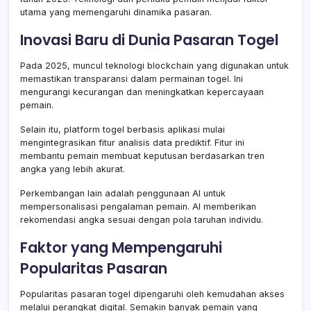
utama yang memengaruhi dinamika pasaran.
Inovasi Baru di Dunia Pasaran Togel
Pada 2025, muncul teknologi blockchain yang digunakan untuk
memastikan transparansi dalam permainan togel. Ini
mengurangi kecurangan dan meningkatkan kepercayaan
pemain.
Selain itu, platform togel berbasis aplikasi mulai
mengintegrasikan fitur analisis data prediktif. Fitur ini
membantu pemain membuat keputusan berdasarkan tren
angka yang lebih akurat.
Perkembangan lain adalah penggunaan AI untuk
mempersonalisasi pengalaman pemain. AI memberikan
rekomendasi angka sesuai dengan pola taruhan individu.
Faktor yang Mempengaruhi
Popularitas Pasaran
Popularitas pasaran togel dipengaruhi oleh kemudahan akses
melalui perangkat digital. Semakin banyak pemain yang