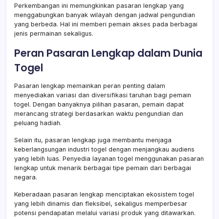
Perkembangan ini memungkinkan pasaran lengkap yang
menggabungkan banyak wilayah dengan jadwal pengundian
yang berbeda. Hal ini memberi pemain akses pada berbagai
jenis permainan sekaligus.
Peran Pasaran Lengkap dalam Dunia
Togel
Pasaran lengkap memainkan peran penting dalam
menyediakan variasi dan diversifikasi taruhan bagi pemain
togel. Dengan banyaknya pilihan pasaran, pemain dapat
merancang strategi berdasarkan waktu pengundian dan
peluang hadiah.
Selain itu, pasaran lengkap juga membantu menjaga
keberlangsungan industri togel dengan menjangkau audiens
yang lebih luas. Penyedia layanan togel menggunakan pasaran
lengkap untuk menarik berbagai tipe pemain dari berbagai
negara.
Keberadaan pasaran lengkap menciptakan ekosistem togel
yang lebih dinamis dan fleksibel, sekaligus memperbesar
potensi pendapatan melalui variasi produk yang ditawarkan.