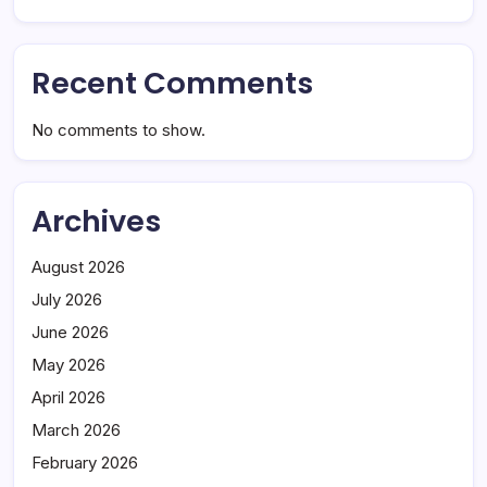
Recent Comments
No comments to show.
Archives
August 2026
July 2026
June 2026
May 2026
April 2026
March 2026
February 2026