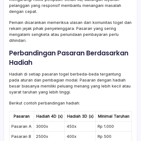
pelanggan yang responsif membantu menangani masalah
dengan cepat.
Pemain disarankan memeriksa ulasan dari komunitas togel dan
rekam jejak pihak penyelenggara. Pasaran yang sering
mengalami sengketa atau penundaan pembayaran perlu
dihindari.
Perbandingan Pasaran Berdasarkan
Hadiah
Hadiah di setiap pasaran togel berbeda-beda tergantung
pada aturan dan pembagian modal. Pasaran dengan hadiah
besar biasanya memiliki peluang menang yang lebih kecil atau
syarat taruhan yang lebih tinggi.
Berikut contoh perbandingan hadiah:
Pasaran
Hadiah 4D (x)
Hadiah 3D (x)
Minimal Taruhan
Pasaran A
3000x
450x
Rp 1.000
Pasaran B
2500x
400x
Rp 500