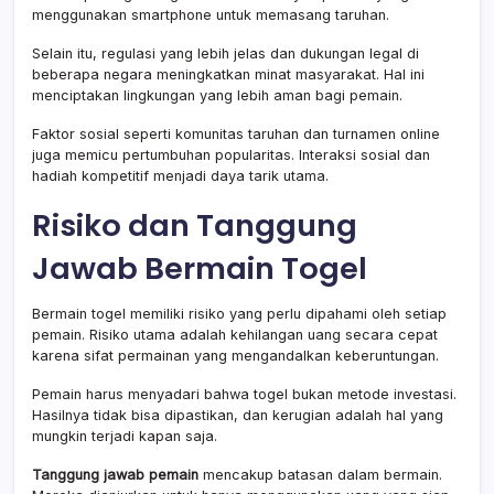
menggunakan smartphone untuk memasang taruhan.
Selain itu, regulasi yang lebih jelas dan dukungan legal di
beberapa negara meningkatkan minat masyarakat. Hal ini
menciptakan lingkungan yang lebih aman bagi pemain.
Faktor sosial seperti komunitas taruhan dan turnamen online
juga memicu pertumbuhan popularitas. Interaksi sosial dan
hadiah kompetitif menjadi daya tarik utama.
Risiko dan Tanggung
Jawab Bermain Togel
Bermain togel memiliki risiko yang perlu dipahami oleh setiap
pemain. Risiko utama adalah kehilangan uang secara cepat
karena sifat permainan yang mengandalkan keberuntungan.
Pemain harus menyadari bahwa togel bukan metode investasi.
Hasilnya tidak bisa dipastikan, dan kerugian adalah hal yang
mungkin terjadi kapan saja.
Tanggung jawab pemain
mencakup batasan dalam bermain.