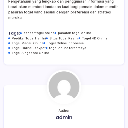
Pengetahuan yang lengkap dan penggunaan informasi yang
tepat akan memberi landasan kuat bagi pemain dalam memilih
pasaran togel yang sesuai dengan preferensi dan strategi
mereka.
Tags:
bandar togel online
pasaran togel online
Prediksi Togel Hari Ini
Situs Togel Resmi
Togel 4D Online
Togel Macau Online
Togel Online Indonesia
Togel Online Jackpot
togel online terpercaya
Togel Singapore Online
Author
admin