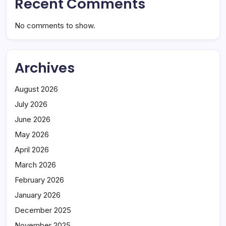
Recent Comments
No comments to show.
Archives
August 2026
July 2026
June 2026
May 2026
April 2026
March 2026
February 2026
January 2026
December 2025
November 2025