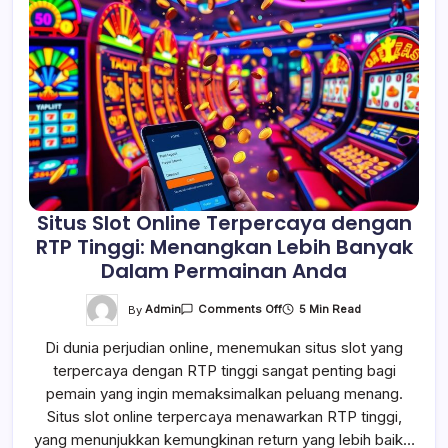
Situs Slot Online Terpercaya dengan
RTP Tinggi: Menangkan Lebih Banyak
Dalam Permainan Anda
On
By
Admin
5 Min Read
Comments Off
Situs
Slot
Di dunia perjudian online, menemukan situs slot yang
Online
Terpercaya
terpercaya dengan RTP tinggi sangat penting bagi
Dengan
RTP
pemain yang ingin memaksimalkan peluang menang.
Tinggi:
Menangkan
Situs slot online terpercaya menawarkan RTP tinggi,
Lebih
yang menunjukkan kemungkinan return yang lebih baik…
Banyak