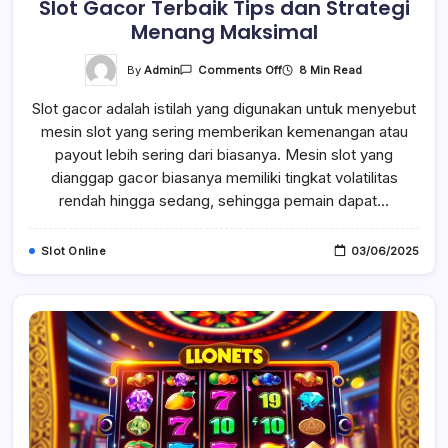
Slot Gacor Terbaik Tips dan Strategi
Menang Maksimal
On
By
Admin
8 Min Read
Comments Off
Slot
Gacor
Slot gacor adalah istilah yang digunakan untuk menyebut
Terbaik
Tips
mesin slot yang sering memberikan kemenangan atau
Dan
Strategi
payout lebih sering dari biasanya. Mesin slot yang
Menang
Maksimal
dianggap gacor biasanya memiliki tingkat volatilitas
rendah hingga sedang, sehingga pemain dapat…
Slot Online
03/06/2025