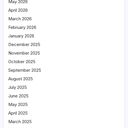
May 2026
April 2026
March 2026
February 2026
January 2026
December 2025
November 2025
October 2025
September 2025
August 2025
July 2025
June 2025
May 2025
April 2025
March 2025