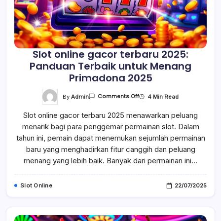
Slot online gacor terbaru 2025:
Panduan Terbaik untuk Menang
Primadona 2025
On
By
Admin
4 Min Read
Comments Off
Slot
Online
Slot online gacor terbaru 2025 menawarkan peluang
Gacor
Terbaru
menarik bagi para penggemar permainan slot. Dalam
2025:
Panduan
tahun ini, pemain dapat menemukan sejumlah permainan
Terbaik
Untuk
baru yang menghadirkan fitur canggih dan peluang
Menang
menang yang lebih baik. Banyak dari permainan ini…
Primadona
2025
Slot Online
22/07/2025