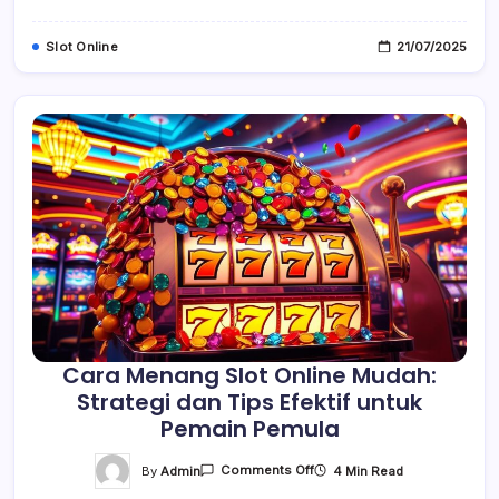
Dalam
Permainan
Anda
Slot Online
21/07/2025
Cara Menang Slot Online Mudah:
Strategi dan Tips Efektif untuk
Pemain Pemula
On
By
Admin
4 Min Read
Comments Off
Cara
Menang