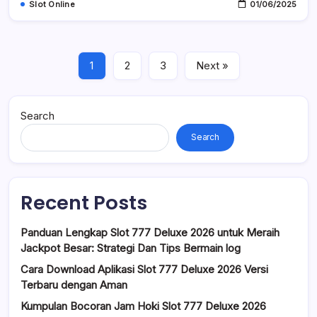
Slot Online
01/06/2025
1
2
3
Next »
Search
Search
Recent Posts
Panduan Lengkap Slot 777 Deluxe 2026 untuk Meraih
Jackpot Besar: Strategi Dan Tips Bermain log
Cara Download Aplikasi Slot 777 Deluxe 2026 Versi
Terbaru dengan Aman
Kumpulan Bocoran Jam Hoki Slot 777 Deluxe 2026