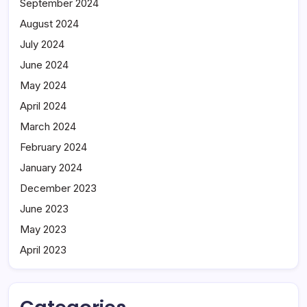
September 2024
August 2024
July 2024
June 2024
May 2024
April 2024
March 2024
February 2024
January 2024
December 2023
June 2023
May 2023
April 2023