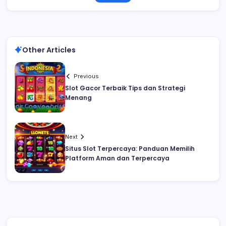
Other Articles
Previous
Slot Gacor Terbaik Tips dan Strategi
Menang
Next
Situs Slot Terpercaya: Panduan Memilih
Platform Aman dan Terpercaya