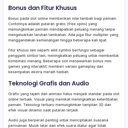
Bonus dan Fitur Khusus
Bonus pada slot online memberikan nilai tambah bagi pemain.
Contohnya adalah putaran gratis (free spins) yang
memungkinkan pemain mendapatkan peluang menang tanpa
mengeluarkan taruhan tambahan. Ada juga fitur multiplier yang
menggandakan kemenangan hingga beberapa kali lipat.
Fitur khusus lain seperti wild symbol berfungsi sebagai
pengganti simbol lain, meningkatkan peluang untuk membentuk
kombinasi menang. Beberapa slot menawarkan bonus mini
games yang interaktif, memberi variasi gameplay dan
kesempatan ekstra meraih hadiah.
Teknologi Grafis dan Audio
Grafis yang tajam dan animasi halus menjadi standar pada slot
online terbaik. Visual yang memikat meningkatkan keterlibatan
pemain. Teknologi terbaru memungkinkan tampilan 3D dan
efek visual dinamis saat putaran terjadi.
Audio juga berperan penting untuk menciptakan suasana
permainan. Musik latar dan efek suara diatur agar tidak