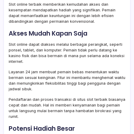
Slot online terbaik memberikan kemudahan akses dan
kesempatan mendapatkan hadiah yang signifikan. Pemain
dapat memanfaatkan keuntungan ini dengan lebih efisien
dibandingkan dengan permainan konvensional.
Akses Mudah Kapan Saja
Slot online dapat diakses melalui berbagai perangkat, seperti
ponsel, tablet, dan komputer. Pemain tidak perlu datang ke
kasino fisik dan bisa bermain di mana pun selama ada koneksi
internet.
Layanan 24 jam membuat pemain bebas menentukan waktu
bermain sesuai keinginan. Fitur ini membantu menghemat waktu
dan memungkinkan fleksibilitas tinggi bagi pengguna dengan
jadwal sibuk.
Pendaftaran dan proses transaksi di situs slot terbaik biasanya
cepat dan mudah. Hal ini memberi kenyamanan bagi pemain
untuk langsung mulai bermain tanpa hambatan birokrasi yang
rumit.
Potensi Hadiah Besar