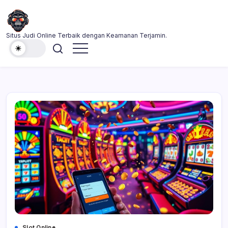
Skip
to
content
AlrassedOnline
Situs Judi Online Terbaik dengan Keamanan Terjamin.
Slot Online