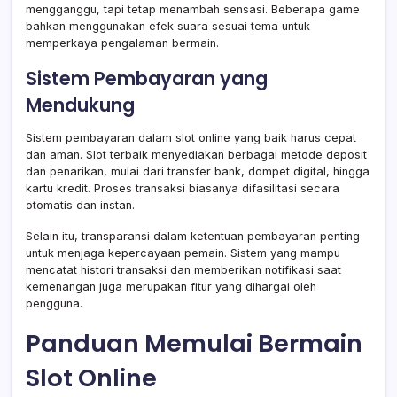
mengganggu, tapi tetap menambah sensasi. Beberapa game
bahkan menggunakan efek suara sesuai tema untuk
memperkaya pengalaman bermain.
Sistem Pembayaran yang
Mendukung
Sistem pembayaran dalam slot online yang baik harus cepat
dan aman. Slot terbaik menyediakan berbagai metode deposit
dan penarikan, mulai dari transfer bank, dompet digital, hingga
kartu kredit. Proses transaksi biasanya difasilitasi secara
otomatis dan instan.
Selain itu, transparansi dalam ketentuan pembayaran penting
untuk menjaga kepercayaan pemain. Sistem yang mampu
mencatat histori transaksi dan memberikan notifikasi saat
kemenangan juga merupakan fitur yang dihargai oleh
pengguna.
Panduan Memulai Bermain
Slot Online