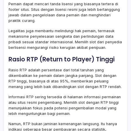
Pemain dapat mencari tanda lisensi yang biasanya tertera di
footer situs. Situs dengan lisensi resmi juga lebih bertanggung
jawab dalam pengelolaan dana pemain dan menghindari
praktik curang.
Legalitas juga membantu melindungi hak pemain, termasuk
mekanisme penyelesaian sengketa dan perlindungan data
pribadi sesuai standar internasional. Memilih slot dari penyedia
berlisensi mengurangi risiko kerugian akibat penipuan.
Rasio RTP (Return to Player) Tinggi
Rasio RTP adalah persentase dari total taruhan yang
dikembalikan ke pemain dalam jangka panjang. Slot dengan
RTP tinggi, biasanya di atas 95%, memberikan peluang
menang yang lebih baik dibandingkan slot dengan RTP rendah.
Informasi RTP sering tersedia di halaman informasi permainan
atau situs resmi pengembang. Memilih slot dengan RTP tinggi
menunjukkan fokus pada potensi pengembalian modal yang
lebih menguntungkan bagi pemain.
Namun, RTP bukan jaminan kemenangan langsung. Itu hanya
indikasi seberapa besar pembayaran secara statistik,