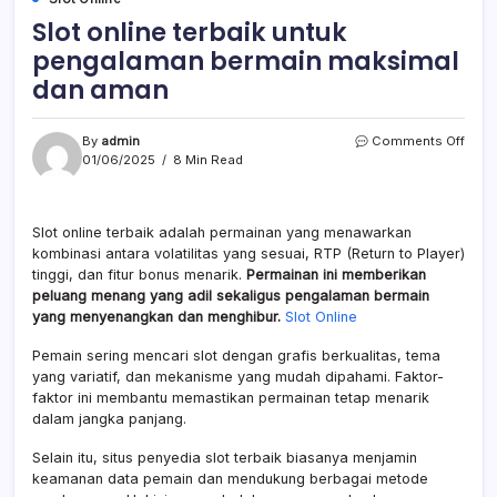
Slot online terbaik untuk
pengalaman bermain maksimal
dan aman
on
By
admin
Comments Off
Slot
01/06/2025
8 Min Read
onlin
terba
untu
Slot online terbaik adalah permainan yang menawarkan
peng
kombinasi antara volatilitas yang sesuai, RTP (Return to Player)
berm
maks
tinggi, dan fitur bonus menarik.
Permainan ini memberikan
dan
peluang menang yang adil sekaligus pengalaman bermain
ama
yang menyenangkan dan menghibur.
Slot Online
Pemain sering mencari slot dengan grafis berkualitas, tema
yang variatif, dan mekanisme yang mudah dipahami. Faktor-
faktor ini membantu memastikan permainan tetap menarik
dalam jangka panjang.
Selain itu, situs penyedia slot terbaik biasanya menjamin
keamanan data pemain dan mendukung berbagai metode